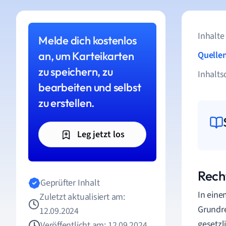
Inhalte
Melde dich kostenlos
an, um Karteikarten
Quelle
zu speichern, zu
Inhalts
bearbeiten und selbst
zu erstellen.
Leg jetzt los
Rech
Geprüfter Inhalt
In ein
Zuletzt aktualisiert am:
Grundre
12.09.2024
gesetzl
Veröffentlicht am: 12.09.2024