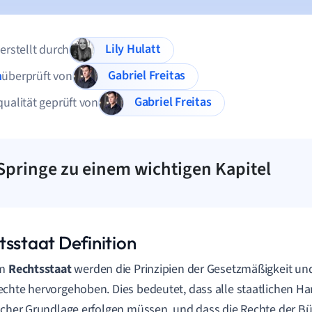
Lily Hulatt
 erstellt durch
Gabriel Freitas
n
überprüft von
Gabriel Freitas
qualität geprüft von
Springe zu einem wichtigen Kapitel
tsstaat Definition
em
Rechtsstaat
werden die Prinzipien der Gesetzmäßigkeit un
chte hervorgehoben. Dies bedeutet, dass alle staatlichen H
icher Grundlage erfolgen müssen, und dass die Rechte der B