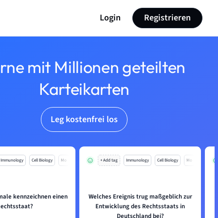
Login
Registrieren
rne mit Millionen geteilten
Karteikarten
Leg kostenfrei los
Immunology
Cell Biology
Mo
+ Add tag
Immunology
Cell Biology
Mo
ale kennzeichnen einen
Welches Ereignis trug maßgeblich zur
echtsstaat?
Entwicklung des Rechtsstaats in
Deutschland bei?