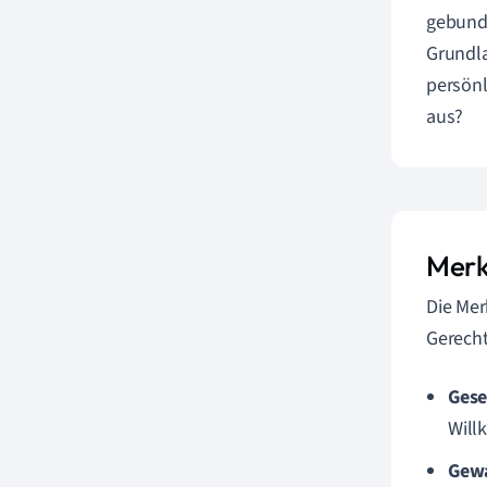
gebunde
Grundla
persönl
aus?
Merk
Die Mer
Gerecht
Gese
Willk
Gewa