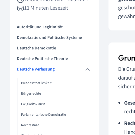
geschüt
11 Minuten Lesezeit
gewährl
Autorität und Legitimität
Demokratie und Politische Systeme
Deutsche Demokratie
Grun
Deutsche Politische Theorie
Die Gru
Deutsche Verfassung
darauf 
Bundesstaatlichkeit
sichern
Bürgerrechte
Gese
Ewigkeitsklausel
rech
Parlamentarische Demokratie
Rech
Rechtsstaat
Hand