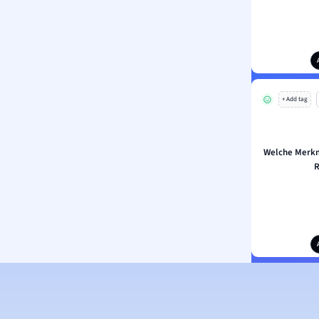
+ Add tag
Welche Merkm
R