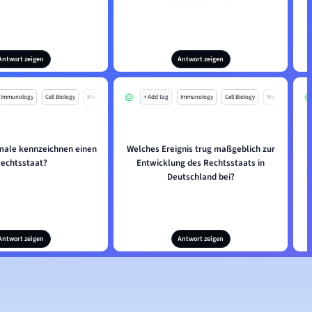
Antwort zeigen
Antwort zeigen
Immunology
Cell Biology
Mo
+ Add tag
Immunology
Cell Biology
Mo
ale kennzeichnen einen
Welches Ereignis trug maßgeblich zur
echtsstaat?
Entwicklung des Rechtsstaats in
Deutschland bei?
Antwort zeigen
Antwort zeigen