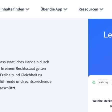
Karteikarten erstellen
Seite zusammenfassen
inhalte finden
Über die App
Ressourcen
Le
 dass staatliches Handeln durch
 In einem Rechtsstaat gelten
Freiheit und Gleichheit zu
usführende und rechtsprechende
+ Add tag
geschützt.
Welche Merkm
R