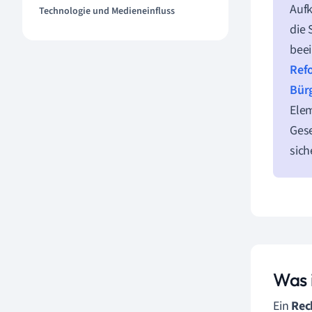
Aufk
Technologie und Medieneinfluss
die 
beei
Ref
Bür
Ele
Gese
sich
Was 
Ein
Rec