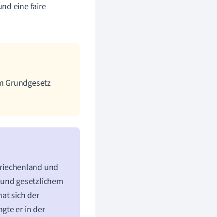
nd eine faire
im Grundgesetz
Griechenland und
 und gesetzlichem
at sich der
gte er in der