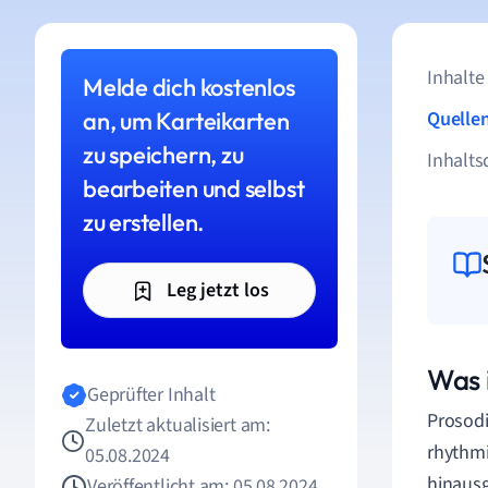
Inhalte
Melde dich kostenlos
an, um Karteikarten
Quelle
zu speichern, zu
Inhalts
bearbeiten und selbst
zu erstellen.
Leg jetzt los
Was 
Geprüfter Inhalt
Prosodi
Zuletzt aktualisiert am:
rhythmi
05.08.2024
hinaus
Veröffentlicht am: 05.08.2024