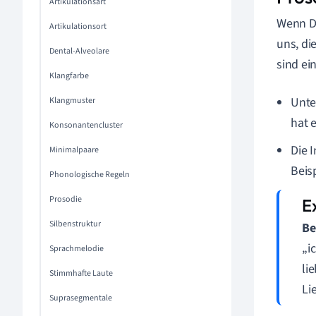
Artikulationsart
Wenn Du
Artikulationsort
uns, di
Dental-Alveolare
sind ei
Klangfarbe
Unte
Klangmuster
hat e
Konsonantencluster
Die 
Minimalpaare
Beis
Phonologische Regeln
Prosodie
Silbenstruktur
Be
„i
Sprachmelodie
li
Stimmhafte Laute
Li
Suprasegmentale