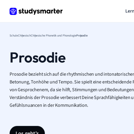
Lern
Schule
Chinesisch
Chinesische Phonetik und Phonologie
Prosodie
Prosodie
Prosodie bezieht sich auf die rhythmischen und intonatorische
Betonung, Tonhöhe und Tempo. Sie spielt eine entscheidende 
von Gesprochenem, da sie hilft, Stimmungen und Bedeutungen z
Verständnis der Prosodie verbessert Deine Sprachfähigkeiten u
Gefühlsnuancen in der Kommunikation.
Los geht’s