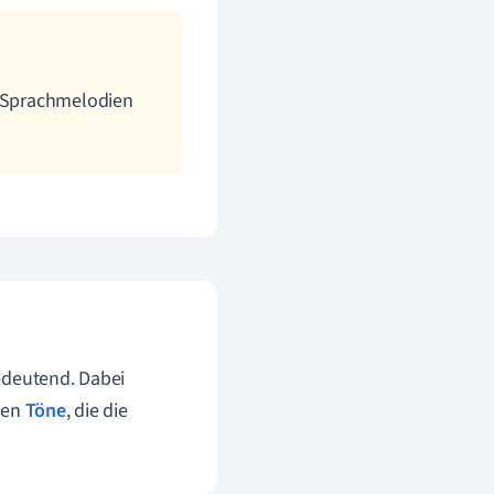
e Sprachmelodien
edeutend. Dabei
hen
Töne
, die die