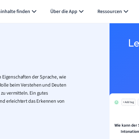
Karteikarten erstellen
Seite zusammenfassen
inhalte finden
Über die App
Ressourcen
Le
n Eigenschaften der Sprache, wie
Rolle beim Verstehen und Deuten
u vermitteln. Ein gutes
nd erleichtert das Erkennen von
+ Add tag
Wie kann der S
Intonatio