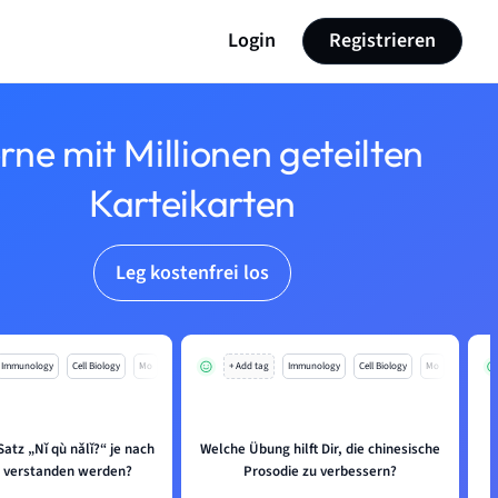
Login
Registrieren
rne mit Millionen geteilten
Karteikarten
Leg kostenfrei los
Immunology
Cell Biology
Mo
+ Add tag
Immunology
Cell Biology
Mo
atz „Nǐ qù nǎlǐ?“ je nach
Welche Übung hilft Dir, die chinesische
n verstanden werden?
Prosodie zu verbessern?