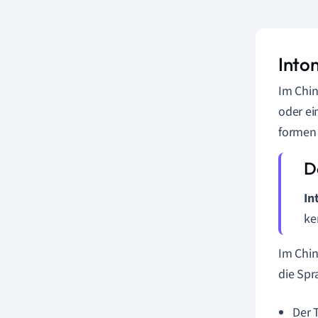
Into
Im Chin
oder ei
formen 
In
ke
Im Chin
die Spr
Der 