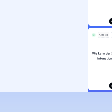
+ Add tag
Wie kann der S
Intonatio