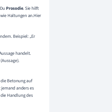
t Du
Prosodie
. Sie hilft
owie Haltungen an.Hier
dern. Beispiel: „Er
 Aussage handelt.
(Aussage).
u die Betonung auf
ht jemand anders es
u die Handlung des