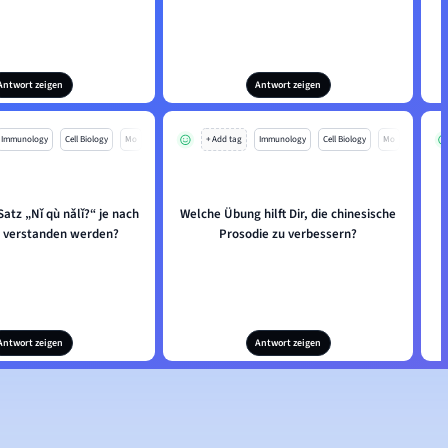
Antwort zeigen
Antwort zeigen
Immunology
Cell Biology
Mo
+ Add tag
Immunology
Cell Biology
Mo
atz „Nǐ qù nǎlǐ?“ je nach
Welche Übung hilft Dir, die chinesische
n verstanden werden?
Prosodie zu verbessern?
Antwort zeigen
Antwort zeigen