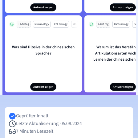
Antwort zeigen
Antwort zeigen
+ Add tag
Immunology
Cell Biology
Mo
+ Add tag
Immunology
Cell
Was sind Plosive in der chinesischen
Warum ist das Verständ
Sprache?
Artikulationsarten wicht
Lernen der chinesischen 
Antwort zeigen
Antwort zeigen
Geprüfter Inhalt
Letzte Aktualisierung: 05.08.2024
7 Minuten Lesezeit