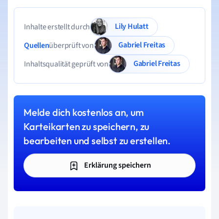
Lily Hulatt
Inhalte erstellt durch
Gabriel Freitas
Quellen
überprüft von
Gabriel Freitas
Inhaltsqualität geprüft von
Melde dich kostenlos an, um
Karteikarten zu speichern, zu
bearbeiten und selbst zu erstellen.
Erklärung speichern