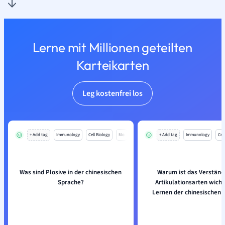
Lerne mit Millionen geteilten
Karteikarten
Leg kostenfrei los
+ Add tag
Immunology
Cell Biology
Mo
+ Add tag
Immunology
Cell
Was sind Plosive in der chinesischen
Warum ist das Verständ
Sprache?
Artikulationsarten wicht
Lernen der chinesischen 