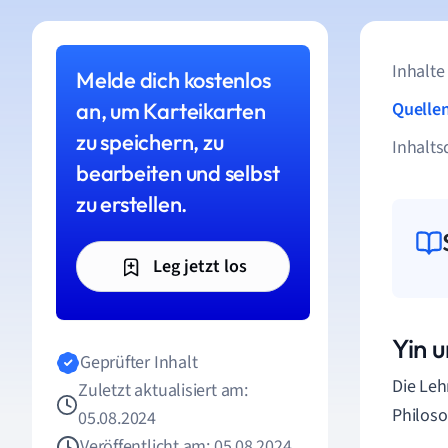
Inhalte
Melde dich kostenlos
an, um Karteikarten
Quelle
zu speichern, zu
Inhalts
bearbeiten und selbst
zu erstellen.
Leg jetzt los
Yin u
Geprüfter Inhalt
Die Leh
Zuletzt aktualisiert am:
Philoso
05.08.2024
Veröffentlicht am: 05.08.2024