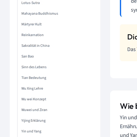
de
Lotus-Sutra
sy
Mahayana Buddhismus
Märtyrer Kult
Reinkarnation
Sakralität in China
Das 
San Bao
Sinn des Lebens
Tian Bedeutung
Wu Xing Lehre
Wu wei Konzept
Wie 
Wuwei und Ziran
Yin und
Yijing Erklärung
Ernähru
Yin und Yang
und Yan