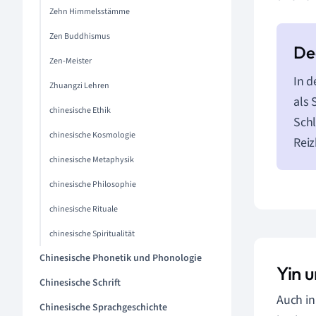
Zehn Himmelsstämme
Zen Buddhismus
Zen-Meister
In d
Zhuangzi Lehren
als 
chinesische Ethik
Schl
chinesische Kosmologie
Reiz
chinesische Metaphysik
chinesische Philosophie
chinesische Rituale
chinesische Spiritualität
Chinesische Phonetik und Phonologie
Yin 
Chinesische Schrift
Auch in
Chinesische Sprachgeschichte