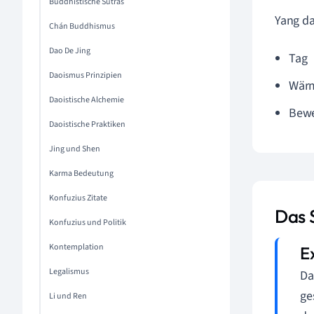
Buddhistische Sutras
Yang da
Chán Buddhismus
Dao De Jing
Tag
Daoismus Prinzipien
Wär
Daoistische Alchemie
Bew
Daoistische Praktiken
Jing und Shen
Karma Bedeutung
Konfuzius Zitate
Das 
Konfuzius und Politik
Kontemplation
Legalismus
Da
ge
Li und Ren