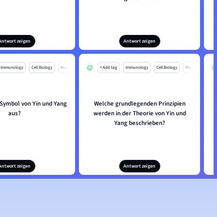
Antwort zeigen
Antwort zeigen
Immunology
Cell Biology
Mo
+ Add tag
Immunology
Cell Biology
Mo
 Symbol von Yin und Yang
Welche grundlegenden Prinzipien
aus?
werden in der Theorie von Yin und
Yang beschrieben?
Antwort zeigen
Antwort zeigen