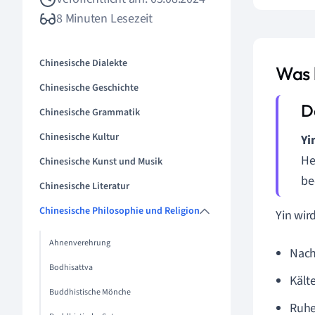
8 Minuten Lesezeit
Chinesische Dialekte
Was 
Chinesische Geschichte
Chinesische Grammatik
Chinesische Kultur
Yi
He
Chinesische Kunst und Musik
be
Chinesische Literatur
Chinesische Philosophie und Religion
Yin wir
Ahnenverehrung
Nach
Bodhisattva
Kält
Buddhistische Mönche
Ruh