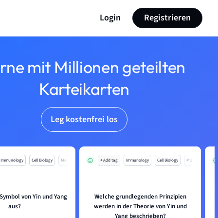
Login
Registrieren
rne mit Millionen geteilten
Karteikarten
Leg kostenfrei los
Immunology
Cell Biology
Mo
+ Add tag
Immunology
Cell Biology
Mo
 Symbol von Yin und Yang
Welche grundlegenden Prinzipien
aus?
werden in der Theorie von Yin und
Yang beschrieben?