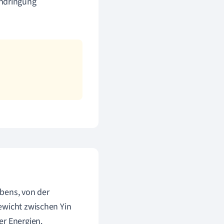
chdringung
bens, von der
ewicht zwischen Yin
er Energien.