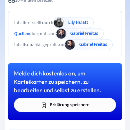
10 Minuten Lesezeit
Lily Hulatt
Inhalte erstellt durch
Gabriel Freitas
Quellen
überprüft von
Gabriel Freitas
Inhaltsqualität geprüft von
Melde dich kostenlos an, um
Karteikarten zu speichern, zu
bearbeiten und selbst zu erstellen.
Erklärung speichern