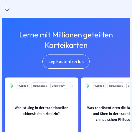
Lerne mit Millionen geteilten
Karteikarten
Leg kostenfrei los
+ Add tag
Immunology
Cell Biology
Mo
+ Add tag
Immunology
Cell
Was ist Jing in der traditionellen
Was repräsentieren die Beg
chinesischen Medizin?
und Shen in der traditi
chinesischen Philoso