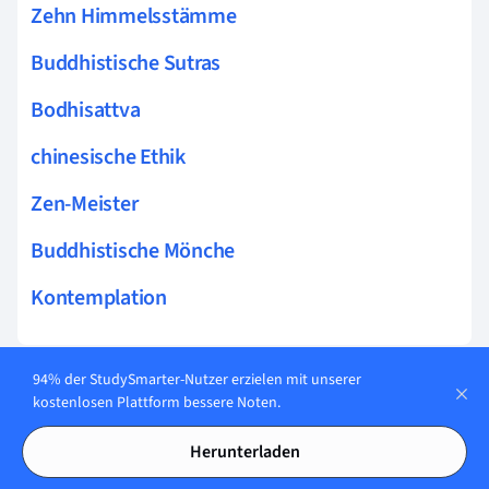
Zehn Himmelsstämme
Buddhistische Sutras
Bodhisattva
chinesische Ethik
Zen-Meister
Buddhistische Mönche
Kontemplation
94% der StudySmarter-Nutzer erzielen mit unserer
Karteikarten in Jing
kostenlosen Plattform bessere Noten.
12
und Shen
Herunterladen
Lerne jetzt