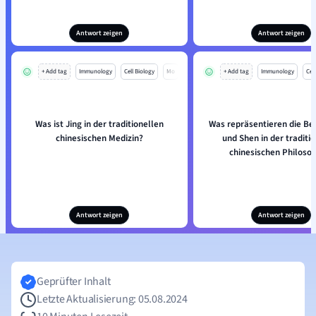
Antwort zeigen
Antwort zeigen
+ Add tag
Immunology
Cell Biology
Mo
+ Add tag
Immunology
Cell
Was ist Jing in der traditionellen
Was repräsentieren die Beg
chinesischen Medizin?
und Shen in der traditi
chinesischen Philoso
Antwort zeigen
Antwort zeigen
Geprüfter Inhalt
Letzte Aktualisierung: 05.08.2024