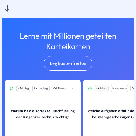
Lerne mit Millionen geteilten
Karteikarten
Leg kostenfrei los
+ Add tag
Immunology
Cell Biology
Mo
+ Add tag
Immunology
Cell
Warum ist die korrekte Durchführung
Welche Aufgaben erfüllt de
der Ringanker Technik wichtig?
bei mehrgeschossigen G