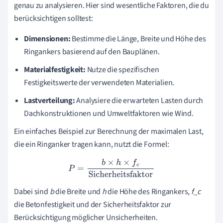
genau zu analysieren. Hier sind wesentliche Faktoren, die du
berücksichtigen solltest:
Dimensionen:
Bestimme die Länge, Breite und Höhe des
Ringankers basierend auf den Bauplänen.
Materialfestigkeit:
Nutze die spezifischen
Festigkeitswerte der verwendeten Materialien.
Lastverteilung:
Analysiere die erwarteten Lasten durch
Dachkonstruktionen und Umweltfaktoren wie Wind.
Ein einfaches Beispiel zur Berechnung der maximalen Last,
die ein Ringanker tragen kann, nutzt die Formel:
P
=
b
×
h
×
f
c
Sicherheitsfaktor
Dabei sind
b
die Breite und
h
die Höhe des Ringankers,
f_c
die Betonfestigkeit und der Sicherheitsfaktor zur
Berücksichtigung möglicher Unsicherheiten.