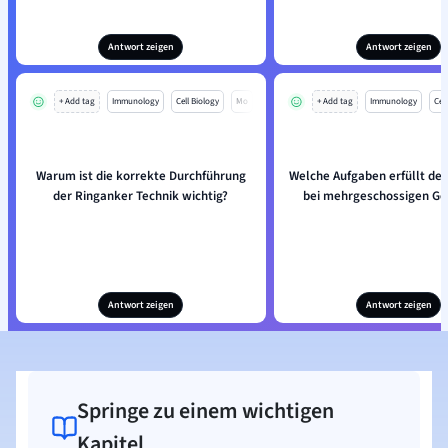
Antwort zeigen
Antwort zeigen
+ Add tag
Immunology
Cell Biology
Mo
+ Add tag
Immunology
Cell
Warum ist die korrekte Durchführung
Welche Aufgaben erfüllt de
der Ringanker Technik wichtig?
bei mehrgeschossigen G
Antwort zeigen
Antwort zeigen
Springe zu einem wichtigen
Kapitel