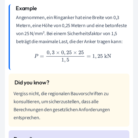
Angenommen, ein Ringanker hat eine Breite von 0,3
Metern, eine Höhe von 0,25 Metern und eine betonfeste
von 25 N/mm². Bei einem Sicherheitsfaktor von 1,5
beträgt die maximale Last, die der Anker tragen kann:
P
=
0
,
3
×
0
,
25
×
25
1
,
5
=
1
,
25
kN
Vergiss nicht, die regionalen Bauvorschriften zu
konsultieren, um sicherzustellen, dass alle
Berechnungen den gesetzlichen Anforderungen
entsprechen.