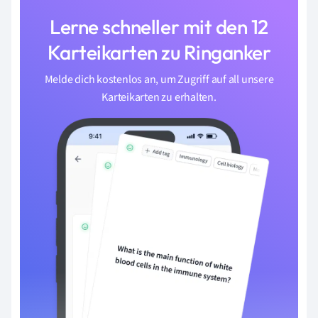
Lerne schneller mit den 12
Karteikarten zu Ringanker
Melde dich kostenlos an, um Zugriff auf all unsere
Karteikarten zu erhalten.