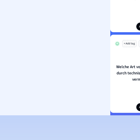
+ Add tag
Welche Art v
durch techni
verm