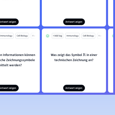
Antwort zeigen
Antwort zeigen
Immunology
Cell Biology
Mo
+ Add tag
Immunology
Cell Biology
Mo
on Informationen können
Was zeigt das Symbol
in einer
R
sche Zeichnungssymbole
technischen Zeichnung an?
ittelt werden?
Antwort zeigen
Antwort zeigen