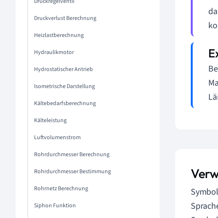
Druckregelventil
da
Druckverlust Berechnung
ko
Heizlastberechnung
Hydraulikmotor
Be
Hydrostatischer Antrieb
Ma
Isometrische Darstellung
Lä
Kältebedarfsberechnung
Kälteleistung
Luftvolumenstrom
Rohrdurchmesser Berechnung
Verw
Rohrdurchmesser Bestimmung
Rohrnetz Berechnung
Symbole
Sprache
Siphon Funktion