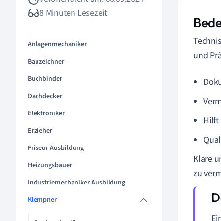
8 Minuten Lesezeit
Bede
Technis
Anlagenmechaniker
und Prä
Bauzeichner
Buchbinder
Doku
Dachdecker
Verm
Elektroniker
Hilf
Erzieher
Qual
Friseur Ausbildung
Klare u
Heizungsbauer
zu verm
Industriemechaniker Ausbildung
Klempner
Ei