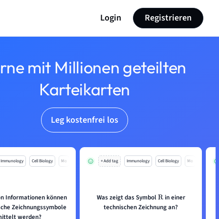
Login
Registrieren
rne mit Millionen geteilten
Karteikarten
Leg kostenfrei los
Immunology
Cell Biology
Mo
+ Add tag
Immunology
Cell Biology
Mo
on Informationen können
Was zeigt das Symbol
in einer
R
sche Zeichnungssymbole
technischen Zeichnung an?
ittelt werden?