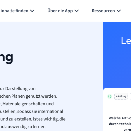
inhalte finden
Über die App
Ressourcen
Le
ng
ur Darstellung von
ischen Plänen genutzt werden.
+ Add tag
, Materialeigenschaften und
stellen, sodass sie international
Welche Art v
nd zu erstellen, ist es wichtig, die
durch techni
nd auswendig zu lernen.
verm