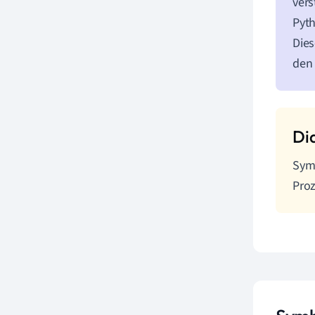
vers
Pyt
Dies
den 
Symb
Proz