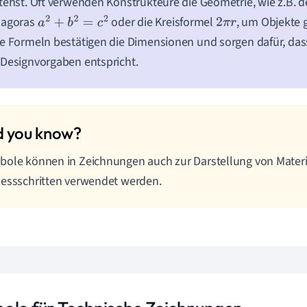
tehst. Oft verwenden Konstrukteure die Geometrie, wie z.B. d
hagoras
oder die Kreisformel
, um Objekte 
a
2
+
b
2
=
c
2
2
π
r
e Formeln bestätigen die Dimensionen und sorgen dafür, da
Designvorgaben entspricht.
ole können in Zeichnungen auch zur Darstellung von Materi
essschritten verwendet werden.