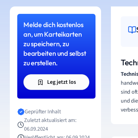
Melde dich kostenlos
an, um Karteikarten
zu speichern, zu
bearbeiten und selbst
Tech
zu erstellen.
Techni
Leg jetzt los
handwer
sind of
und di
verbess
Geprüfter Inhalt
Zuletzt aktualisiert am:
06.09.2024
Veröffentlicht am: 06.09.2024