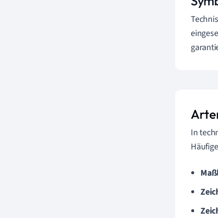
Symb
Technis
eingese
garanti
Arte
In tech
Häufige
Maßl
Zeic
Zeic