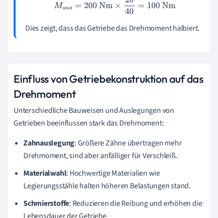
M
a
u
s
=
200
Nm
×
20
40
=
100
Nm
Dies zeigt, dass das Getriebe das Drehmoment halbiert.
Einfluss von Getriebekonstruktion auf das
Drehmoment
Unterschiedliche Bauweisen und Auslegungen von
Getrieben beeinflussen stark das Drehmoment:
Zahnauslegung
: Größere Zähne übertragen mehr
Drehmoment, sind aber anfälliger für Verschleiß.
Materialwahl
: Hochwertige Materialien wie
Legierungsstähle halten höheren Belastungen stand.
Schmierstoffe
: Reduzieren die Reibung und erhöhen die
Lebensdauer der Getriebe.