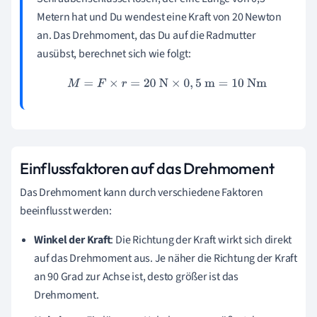
Metern hat und Du wendest eine Kraft von 20 Newton
an. Das Drehmoment, das Du auf die Radmutter
ausübst, berechnet sich wie folgt:
M
=
F
×
r
=
20
N
×
0
,
5
m
=
10
Nm
Einflussfaktoren auf das Drehmoment
Das Drehmoment kann durch verschiedene Faktoren
beeinflusst werden:
Winkel der Kraft
: Die Richtung der Kraft wirkt sich direkt
auf das Drehmoment aus. Je näher die Richtung der Kraft
an 90 Grad zur Achse ist, desto größer ist das
Drehmoment.