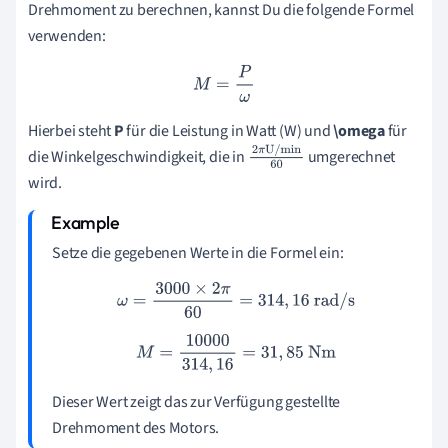
Drehmoment zu berechnen, kannst Du die folgende Formel
verwenden:
M
=
P
ω
Hierbei steht
P
für die Leistung in Watt (W) und
\omega
für
die Winkelgeschwindigkeit, die in
umgerechnet
2
π
U/mi
wird.
n
60
Setze die gegebenen Werte in die Formel ein:
ω
=
3000
×
2
π
60
=
314
,
16
rad/s
M
=
10000
314
,
16
=
31
,
85
Nm
Dieser Wert zeigt das zur Verfügung gestellte
Drehmoment des Motors.