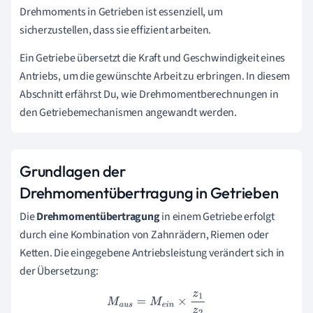
Drehmoments in Getrieben ist essenziell, um
sicherzustellen, dass sie effizient arbeiten.
Ein Getriebe übersetzt die Kraft und Geschwindigkeit eines
Antriebs, um die gewünschte Arbeit zu erbringen. In diesem
Abschnitt erfährst Du, wie Drehmomentberechnungen in
den Getriebemechanismen angewandt werden.
Grundlagen der
Drehmomentübertragung in Getrieben
Die
Drehmomentübertragung
in einem Getriebe erfolgt
durch eine Kombination von Zahnrädern, Riemen oder
Ketten. Die eingegebene Antriebsleistung verändert sich in
der Übersetzung:
M
a
u
s
=
M
e
i
n
×
z
1
z
2