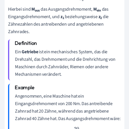
Hierbei sind
M
das Ausgangsdrehmoment,
M
das
aus
ein
Eingangsdrehmoment, und
z
beziehungsweise
z
die
1
2
Zähnezahlen des antreibenden und angetriebenen
Zahnrades.
Ein
Getriebe
ist ein mechanisches System, das die
Drehzahl, das Drehmoment und die Drehrichtung von
Maschinen durch Zahnräder, Riemen oder andere
Mechanismen verändert.
Angenommen, eine Maschine hat ein
Eingangsdrehmoment von 200 Nm. Das antreibende
Zahnrad hat 20 Zähne, während das angetriebene
Zahnrad 40 Zähne hat. Das Ausgangsdrehmoment wäre: