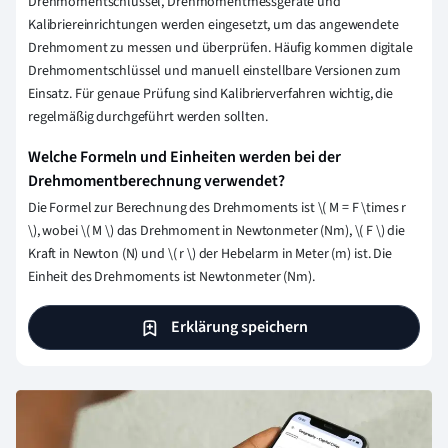
Drehmomentschlüssel, Drehmomentmessgeräte und
Kalibriereinrichtungen werden eingesetzt, um das angewendete
Drehmoment zu messen und überprüfen. Häufig kommen digitale
Drehmomentschlüssel und manuell einstellbare Versionen zum
Einsatz. Für genaue Prüfung sind Kalibrierverfahren wichtig, die
regelmäßig durchgeführt werden sollten.
Welche Formeln und Einheiten werden bei der
Drehmomentberechnung verwendet?
Die Formel zur Berechnung des Drehmoments ist
\
( M = F
\
times r
\
), wobei
\
( M
\
) das Drehmoment in Newtonmeter (Nm),
\
( F
\
) die
Kraft in Newton (N) und
\
( r
\
) der Hebelarm in Meter (m) ist. Die
Einheit des Drehmoments ist Newtonmeter (Nm).
Erklärung speichern