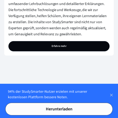
umfassender Lehrbuchlösungen und detaillierter Erklärungen.
Die fortschrittliche Technologie und Werkzeuge, die wir zur
Verfügung stellen, helfen Schülern, ihre eigenen Lernmaterialien
zu erstellen. Die Inhalte von StudySmarter sind nicht nur von
Experten geprüft, sondern werden auch regelmäßig aktualisiert,
um Genauigkeit und Relevanz zu gewährleisten.
Erfahre mehr
Lerne jederzeit. Lerne
94% der StudySmarter-Nutzer erzielen mit unserer
überall. Auf allen
kostenlosen Plattform bessere Noten.
Geräten.
Herunterladen