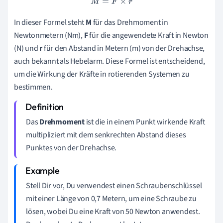
M
=
F
×
r
In dieser Formel steht
M
für das Drehmoment in
Newtonmetern (Nm),
F
für die angewendete Kraft in Newton
(N) und
r
für den Abstand in Metern (m) von der Drehachse,
auch bekannt als Hebelarm. Diese Formel ist entscheidend,
um die Wirkung der Kräfte in rotierenden Systemen zu
bestimmen.
Das
Drehmoment
ist die in einem Punkt wirkende Kraft
multipliziert mit dem senkrechten Abstand dieses
Punktes von der Drehachse.
Stell Dir vor, Du verwendest einen Schraubenschlüssel
mit einer Länge von 0,7 Metern, um eine Schraube zu
lösen, wobei Du eine Kraft von 50 Newton anwendest.