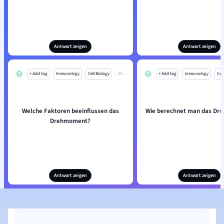
Antwort zeigen
Antwort zeigen
+ Add tag
Immunology
Cell Biology
Mo
+ Add tag
Immunology
Cell
Welche Faktoren beeinflussen das
Wie berechnet man das Dr
Drehmoment?
Antwort zeigen
Antwort zeigen