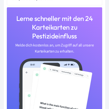
Lerne schneller mit den 24
Karteikarten zu
Pestizideinfluss
Melde dich kostenlos an, um Zugriff auf all unsere
Karteikarten zu erhalten.