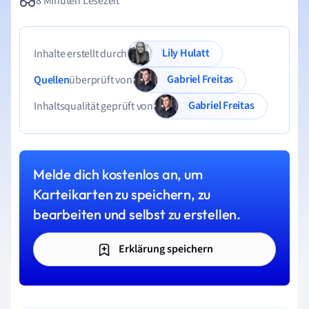
8 Minuten Lesezeit
Lily Hulatt
Inhalte erstellt durch
Gabriel Freitas
Quellen
überprüft von
Gabriel Freitas
Inhaltsqualität geprüft von
Melde dich kostenlos an, um
Karteikarten zu speichern, zu
bearbeiten und selbst zu erstellen.
Erklärung speichern