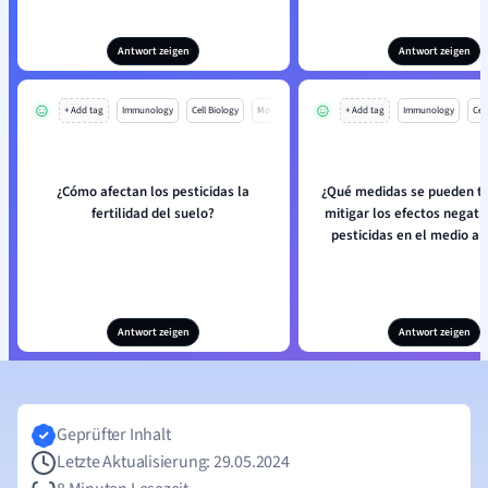
Antwort zeigen
Antwort zeigen
+ Add tag
Immunology
Cell Biology
Mo
+ Add tag
Immunology
Cell
¿Cómo afectan los pesticidas la
¿Qué medidas se pueden t
fertilidad del suelo?
mitigar los efectos negati
pesticidas en el medio a
Antwort zeigen
Antwort zeigen
Geprüfter Inhalt
Letzte Aktualisierung: 29.05.2024