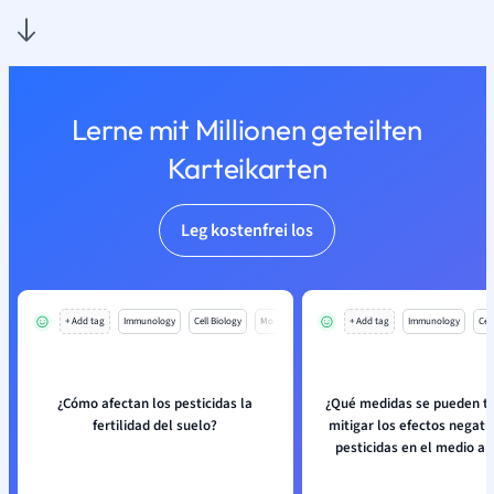
Lerne mit Millionen geteilten
Karteikarten
Leg kostenfrei los
+ Add tag
Immunology
Cell Biology
Mo
+ Add tag
Immunology
Cell
¿Cómo afectan los pesticidas la
¿Qué medidas se pueden t
fertilidad del suelo?
mitigar los efectos negati
pesticidas en el medio a