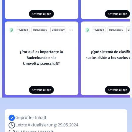
Antwort zeigen
Antwort zeigen
+ Add tag
Immunology
Cell Biology
Mo
+ Add tag
Immunology
Cell
¿Por qué es importante la
¿Qué sistema de clasific
Bodenkunde en la
suelos divide a los suelos 
Umweltwissenschaft?
Antwort zeigen
Antwort zeigen
Geprüfter Inhalt
Letzte Aktualisierung: 29.05.2024