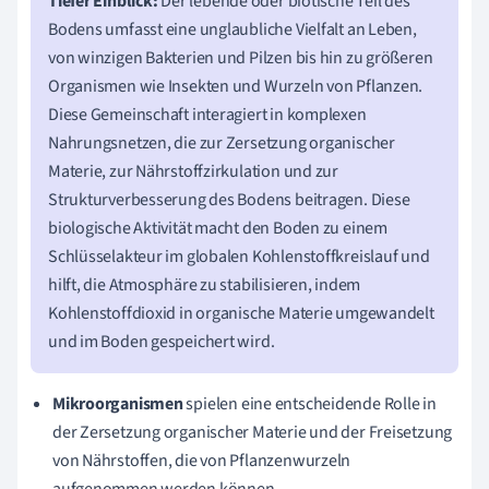
Tiefer Einblick:
Der lebende oder biotische Teil des
Bodens umfasst eine unglaubliche Vielfalt an Leben,
von winzigen Bakterien und Pilzen bis hin zu größeren
Organismen wie Insekten und Wurzeln von Pflanzen.
Diese Gemeinschaft interagiert in komplexen
Nahrungsnetzen, die zur Zersetzung organischer
Materie, zur Nährstoffzirkulation und zur
Strukturverbesserung des Bodens beitragen. Diese
biologische Aktivität macht den Boden zu einem
Schlüsselakteur im globalen Kohlenstoffkreislauf und
hilft, die Atmosphäre zu stabilisieren, indem
Kohlenstoffdioxid in organische Materie umgewandelt
und im Boden gespeichert wird.
Mikroorganismen
spielen eine entscheidende Rolle in
der Zersetzung organischer Materie und der Freisetzung
von Nährstoffen, die von Pflanzenwurzeln
aufgenommen werden können.