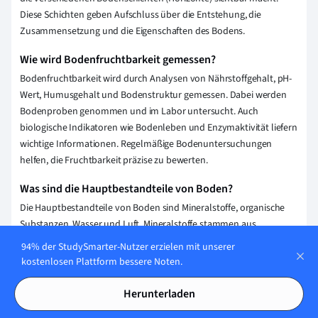
Diese Schichten geben Aufschluss über die Entstehung, die
Zusammensetzung und die Eigenschaften des Bodens.
Wie wird Bodenfruchtbarkeit gemessen?
Bodenfruchtbarkeit wird durch Analysen von Nährstoffgehalt, pH-
Wert, Humusgehalt und Bodenstruktur gemessen. Dabei werden
Bodenproben genommen und im Labor untersucht. Auch
biologische Indikatoren wie Bodenleben und Enzymaktivität liefern
wichtige Informationen. Regelmäßige Bodenuntersuchungen
helfen, die Fruchtbarkeit präzise zu bewerten.
Was sind die Hauptbestandteile von Boden?
Die Hauptbestandteile von Boden sind Mineralstoffe, organische
Substanzen, Wasser und Luft. Mineralstoffe stammen aus
verwittertem Gestein und machen den größten Teil aus.
94% der StudySmarter-Nutzer erzielen mit unserer
Organische Substanzen sind abgestorbene Pflanzenteile und
kostenlosen Plattform bessere Noten.
Mikroorganismen. Wasser und Luft füllen die Zwischenräume und
sind entscheidend für Pflanzenwachstum und Bodenlebewesen.
Herunterladen