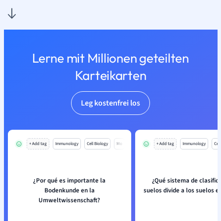
Lerne mit Millionen geteilten
Karteikarten
Leg kostenfrei los
+ Add tag
Immunology
Cell Biology
Mo
+ Add tag
Immunology
Cell
¿Por qué es importante la
¿Qué sistema de clasific
Bodenkunde en la
suelos divide a los suelos 
Umweltwissenschaft?