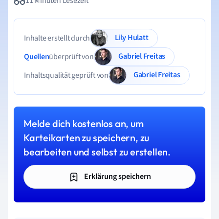
11 Minuten Lesezeit
Lily Hulatt
Inhalte erstellt durch
Gabriel Freitas
Quellen
überprüft von
Gabriel Freitas
Inhaltsqualität geprüft von
Melde dich kostenlos an, um
Karteikarten zu speichern, zu
bearbeiten und selbst zu erstellen.
Erklärung speichern