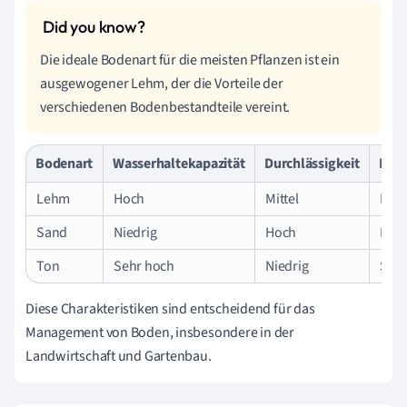
Die ideale Bodenart für die meisten Pflanzen ist ein
ausgewogener Lehm, der die Vorteile der
verschiedenen Bodenbestandteile vereint.
Bodenart
Wasserhaltekapazität
Durchlässigkeit
Nähr
Lehm
Hoch
Mittel
Hoc
Sand
Niedrig
Hoch
Nied
Ton
Sehr hoch
Niedrig
Sehr
Diese Charakteristiken sind entscheidend für das
Management von Boden, insbesondere in der
Landwirtschaft und Gartenbau.