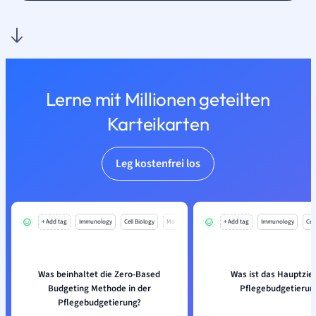
Lerne mit Millionen geteilten
Karteikarten
Leg kostenfrei los
+ Add tag
Immunology
Cell Biology
Mo
+ Add tag
Immunology
Cell
Was beinhaltet die Zero-Based
Was ist das Hauptziel
Budgeting Methode in der
Pflegebudgetierun
Pflegebudgetierung?