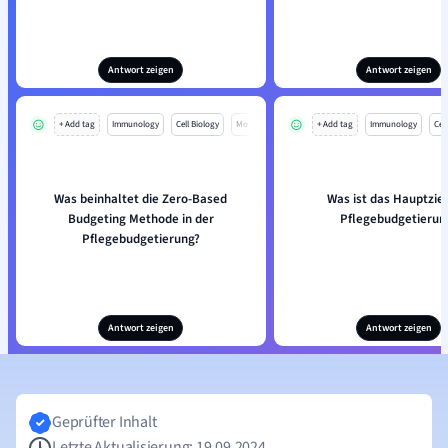
Antwort zeigen
Antwort zeigen
+ Add tag
Immunology
Cell Biology
Mo
+ Add tag
Immunology
Cell
Was beinhaltet die Zero-Based
Was ist das Hauptziel
Budgeting Methode in der
Pflegebudgetierun
Pflegebudgetierung?
Antwort zeigen
Antwort zeigen
Geprüfter Inhalt
Letzte Aktualisierung: 19.09.2024