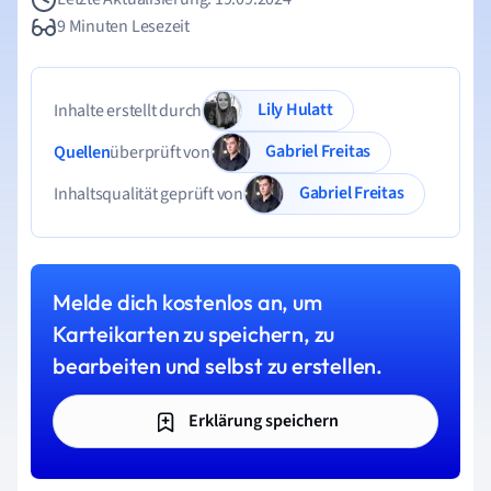
9 Minuten Lesezeit
Lily Hulatt
Inhalte erstellt durch
Gabriel Freitas
Quellen
überprüft von
Gabriel Freitas
Inhaltsqualität geprüft von
Melde dich kostenlos an, um
Karteikarten zu speichern, zu
bearbeiten und selbst zu erstellen.
Erklärung speichern