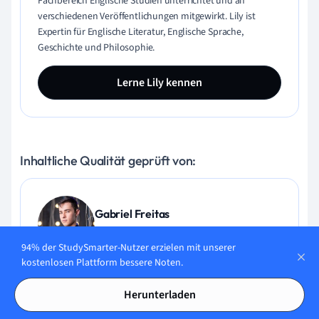
Fachbereich Englische Studien unterrichtet und an
verschiedenen Veröffentlichungen mitgewirkt. Lily ist
Expertin für Englische Literatur, Englische Sprache,
Geschichte und Philosophie.
Lerne Lily kennen
Inhaltliche Qualität geprüft von:
Gabriel Freitas
AI Engineer
94% der StudySmarter-Nutzer erzielen mit unserer
kostenlosen Plattform bessere Noten.
Gabriel Freitas ist AI Engineer mit solider Erfahrung in
Softwareentwicklung, maschinellen Lernalgorithmen und
Herunterladen
generativer KI, einschließlich Anwendungen großer
Sprachmodelle (LLMs). Er hat Elektrotechnik an der