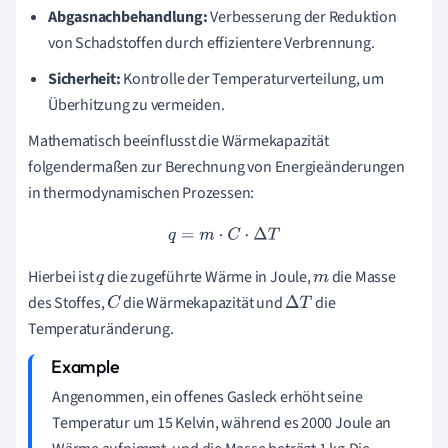
Abgasnachbehandlung:
Verbesserung der Reduktion
von Schadstoffen durch effizientere Verbrennung.
Sicherheit:
Kontrolle der Temperaturverteilung, um
Überhitzung zu vermeiden.
Mathematisch beeinflusst die Wärmekapazität
folgendermaßen zur Berechnung von Energieänderungen
in thermodynamischen Prozessen:
q
=
m
⋅
C
⋅
Δ
T
Hierbei ist
die zugeführte Wärme in Joule,
die Masse
q
m
des Stoffes,
die Wärmekapazität und
die
C
Δ
T
Temperaturänderung.
Angenommen, ein offenes Gasleck erhöht seine
Temperatur um 15 Kelvin, während es 2000 Joule an