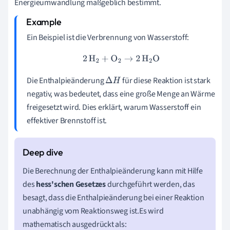
Energieumwandlung maßgeblich bestimmt.
Ein Beispiel ist die Verbrennung von Wasserstoff:
2
H
2
+
O
2
→
2
H
2
O
Die Enthalpieänderung
für diese Reaktion ist stark
Δ
H
negativ, was bedeutet, dass eine große Menge an Wärme
freigesetzt wird. Dies erklärt, warum Wasserstoff ein
effektiver Brennstoff ist.
Die Berechnung der Enthalpieänderung kann mit Hilfe
des
hess'schen Gesetzes
durchgeführt werden, das
besagt, dass die Enthalpieänderung bei einer Reaktion
unabhängig vom Reaktionsweg ist.Es wird
mathematisch ausgedrückt als: