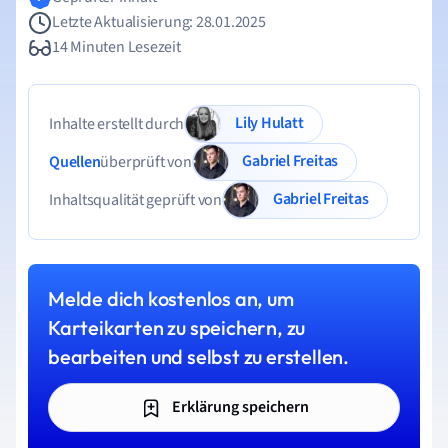
Letzte Aktualisierung: 28.01.2025
14 Minuten Lesezeit
Lily Hulatt
Inhalte erstellt durch
Gabriel Freitas
Quellen
überprüft von
Gabriel Freitas
Inhaltsqualität geprüft von
Melde dich kostenlos an, um
Karteikarten zu speichern, zu
bearbeiten und selbst zu erstellen.
Erklärung speichern