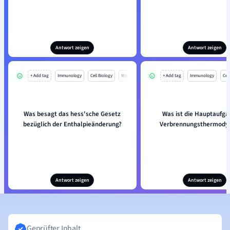
Antwort zeigen
Antwort zeigen
+ Add tag
Immunology
Cell Biology
Mo
+ Add tag
Immunology
Cell
Was besagt das hess'sche Gesetz
Was ist die Hauptaufga
bezüglich der Enthalpieänderung?
Verbrennungsthermody
Antwort zeigen
Antwort zeigen
Geprüfter Inhalt