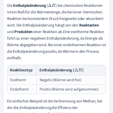
Die
Enthalpieänderung
(
) bei chemischen Reaktionen
Δ
H
ist ein Maß für die Wärmemenge, die bei einer chemischen
Reaktion bei konstantem Druck freigesetzt oder absorbiert
wird. Die Enthalpieänderung hängt von den
Reaktanten
und
Produkten
einer Reaktion ab.Eine exotherme Reaktion
führt zu einer negativen Enthalpieänderung, da Energie als
Wärme abgegeben wird. Bei einer endothermen Reaktion ist
die Enthalpieänderung positiv, da Wärme in den Prozess
einfließt.
Reaktionstyp
Enthalpieänderung (
)
Δ
H
Exotherm
Negativ (Wärme wird frei)
Endotherm
Positiv (Wärme wird aufgenommen)
Ein einfaches Beispiel ist die Verbrennung von Methan, bei
der die
Enthalpieänderung
die Effizienz der