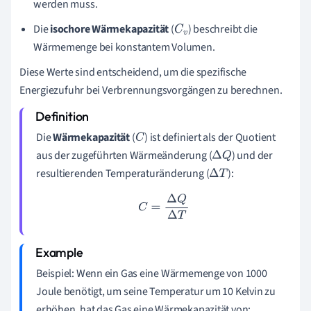
werden muss.
Die
isochore Wärmekapazität
(
) beschreibt die
C
v
Wärmemenge bei konstantem Volumen.
Diese Werte sind entscheidend, um die spezifische
Energiezufuhr bei Verbrennungsvorgängen zu berechnen.
Die
Wärmekapazität
(
) ist definiert als der Quotient
C
aus der zugeführten Wärmeänderung (
) und der
Δ
Q
resultierenden Temperaturänderung (
):
Δ
T
C
=
Δ
Q
Δ
T
Beispiel: Wenn ein Gas eine Wärmemenge von 1000
Joule benötigt, um seine Temperatur um 10 Kelvin zu
erhöhen, hat das Gas eine Wärmekapazität von: