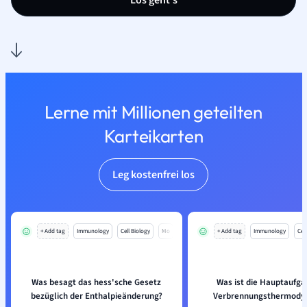
Los geht’s
Lerne mit Millionen geteilten
Karteikarten
Leg kostenfrei los
+ Add tag
Immunology
Cell Biology
Mo
+ Add tag
Immunology
Cell
Was besagt das hess'sche Gesetz
Was ist die Hauptaufga
bezüglich der Enthalpieänderung?
Verbrennungsthermody