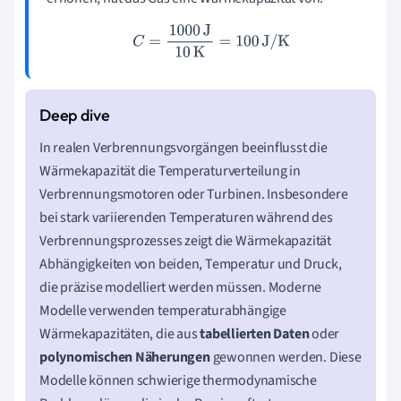
C
=
1000
J
10
K
=
100
J/K
In realen Verbrennungsvorgängen beeinflusst die
Wärmekapazität die Temperaturverteilung in
Verbrennungsmotoren oder Turbinen. Insbesondere
bei stark variierenden Temperaturen während des
Verbrennungsprozesses zeigt die Wärmekapazität
Abhängigkeiten von beiden, Temperatur und Druck,
die präzise modelliert werden müssen. Moderne
Modelle verwenden temperaturabhängige
Wärmekapazitäten, die aus
tabellierten Daten
oder
polynomischen Näherungen
gewonnen werden. Diese
Modelle können schwierige thermodynamische