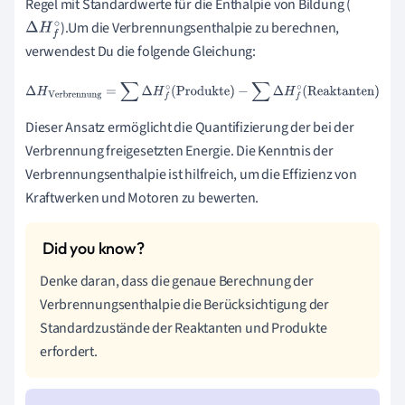
Regel mit Standardwerte für die Enthalpie von Bildung (
).Um die Verbrennungsenthalpie zu berechnen,
Δ
H
f
∘
verwendest Du die folgende Gleichung:
Δ
H
Verbrennung
=
∑
Δ
H
f
∘
(
Produkte
)
−
∑
Δ
H
f
∘
(
Reaktanten
)
Dieser Ansatz ermöglicht die Quantifizierung der bei der
Verbrennung freigesetzten Energie. Die Kenntnis der
Verbrennungsenthalpie ist hilfreich, um die Effizienz von
Kraftwerken und Motoren zu bewerten.
Denke daran, dass die genaue Berechnung der
Verbrennungsenthalpie die Berücksichtigung der
Standardzustände der Reaktanten und Produkte
erfordert.