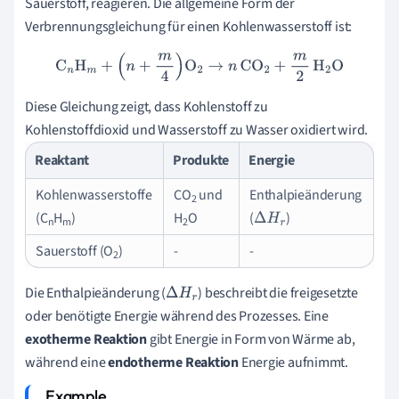
Sauerstoff, reagieren. Die allgemeine Form der
Verbrennungsgleichung für einen Kohlenwasserstoff ist:
C
n
H
m
+
(
n
+
m
4
)
O
2
→
n
CO
2
+
m
2
H
2
O
Diese Gleichung zeigt, dass Kohlenstoff zu
Kohlenstoffdioxid und Wasserstoff zu Wasser oxidiert wird.
Reaktant
Produkte
Energie
Kohlenwasserstoffe
CO
und
Enthalpieänderung
2
(C
H
)
H
O
(
)
Δ
H
r
n
m
2
Sauerstoff (O
)
-
-
2
Die Enthalpieänderung (
) beschreibt die freigesetzte
Δ
H
r
oder benötigte Energie während des Prozesses. Eine
exotherme Reaktion
gibt Energie in Form von Wärme ab,
während eine
endotherme Reaktion
Energie aufnimmt.