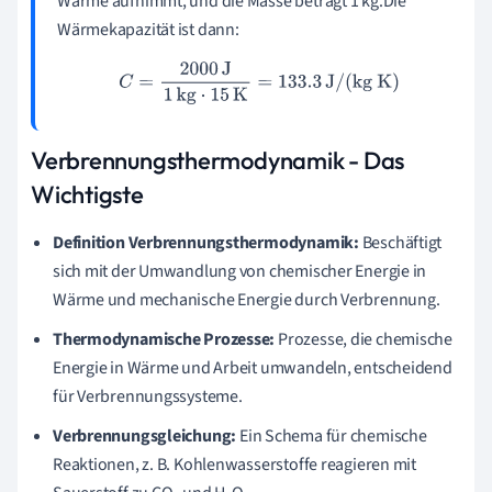
Wärme aufnimmt, und die Masse beträgt 1 kg.Die
Wärmekapazität ist dann:
C
=
2000
J
1
kg
⋅
15
K
=
133.3
J/(kg K)
Verbrennungsthermodynamik - Das
Wichtigste
Definition Verbrennungsthermodynamik:
Beschäftigt
sich mit der Umwandlung von chemischer Energie in
Wärme und mechanische Energie durch Verbrennung.
Thermodynamische Prozesse:
Prozesse, die chemische
Energie in Wärme und Arbeit umwandeln, entscheidend
für Verbrennungssysteme.
Verbrennungsgleichung:
Ein Schema für chemische
Reaktionen, z. B. Kohlenwasserstoffe reagieren mit