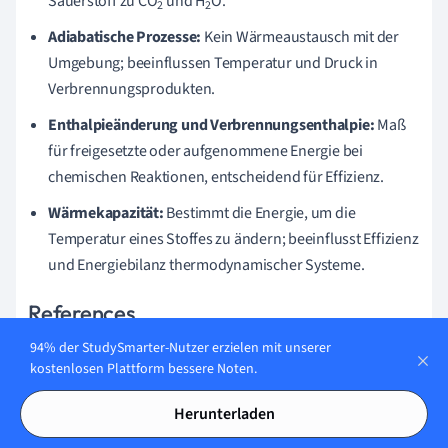
Sauerstoff zu CO
und H
O.
2
2
Adiabatische Prozesse:
Kein Wärmeaustausch mit der
Umgebung; beeinflussen Temperatur und Druck in
Verbrennungsprodukten.
Enthalpieänderung und Verbrennungsenthalpie:
Maß
für freigesetzte oder aufgenommene Energie bei
chemischen Reaktionen, entscheidend für Effizienz.
Wärmekapazität:
Bestimmt die Energie, um die
Temperatur eines Stoffes zu ändern; beeinflusst Effizienz
und Energiebilanz thermodynamischer Systeme.
References
Matthias Herzog, Friedrich K. Roepke (2011). Three-
94% der StudySmarter-Nutzer erzielen mit unserer
kostenlosen Plattform bessere Noten.
dimensional hydrodynamic simulations of the
combustion of a neutron star into a quark star. Available
Herunterladen
at:
http://arxiv.org/abs/1109.0539v1
(Accessed: 28
January 2025).