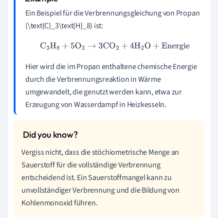
Ein Beispiel für die Verbrennungsgleichung von Propan
(\text{C}_3\text{H}_8) ist:
C
3
H
8
+
5
O
2
→
3
CO
2
+
4
H
2
O
+
Energie
Hier wird die im Propan enthaltene chemische Energie
durch die Verbrennungsreaktion in Wärme
umgewandelt, die genutzt werden kann, etwa zur
Erzeugung von Wasserdampf in Heizkesseln.
Vergiss nicht, dass die stöchiometrische Menge an
Sauerstoff für die vollständige Verbrennung
entscheidend ist. Ein Sauerstoffmangel kann zu
unvollständiger Verbrennung und die Bildung von
Kohlenmonoxid führen.