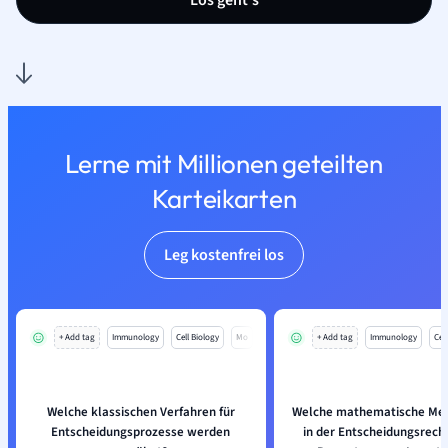
Los geht’s
Lerne mit Millionen geteilten
Karteikarten
Leg kostenfrei los
+ Add tag
Immunology
Cell Biology
Mo
+ Add tag
Immunology
Cell
Welche klassischen Verfahren für
Welche mathematische Met
Entscheidungsprozesse werden
in der Entscheidungsrech