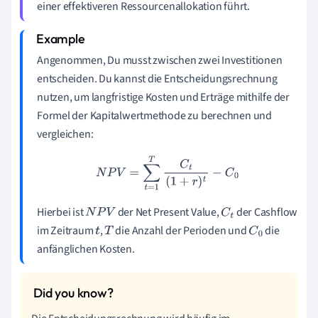
einer effektiveren Ressourcenallokation führt.
Angenommen, Du musst zwischen zwei Investitionen
entscheiden. Du kannst die Entscheidungsrechnung
nutzen, um langfristige Kosten und Erträge mithilfe der
Formel der Kapitalwertmethode zu berechnen und
vergleichen:
N
P
V
=
∑
t
=
1
T
C
t
(
1
+
r
)
t
−
C
0
Hierbei ist
der Net Present Value,
der Cashflow
N
P
V
C
t
im Zeitraum
,
die Anzahl der Perioden und
die
t
T
C
0
anfänglichen Kosten.