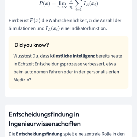
P
(
x
)
=
lim
n
→
∞
1
n
∑
i
=
1
n
I
A
(
x
i
)
Hierbei ist
die Wahrscheinlichkeit,
die Anzahl der
P
(
x
)
n
Simulationen und
eine Indikatorfunktion.
I
A
(
x
i
)
Wusstest Du, dass
künstliche Intelligenz
bereits heute
in Echtzeit Entscheidungsprozesse verbessert, etwa
beim autonomen Fahren oder in der personalisierten
Medizin?
Entscheidungsfindung in
Ingenieurwissenschaften
Die
Entscheidungsfindung
spielt eine zentrale Rolle in den