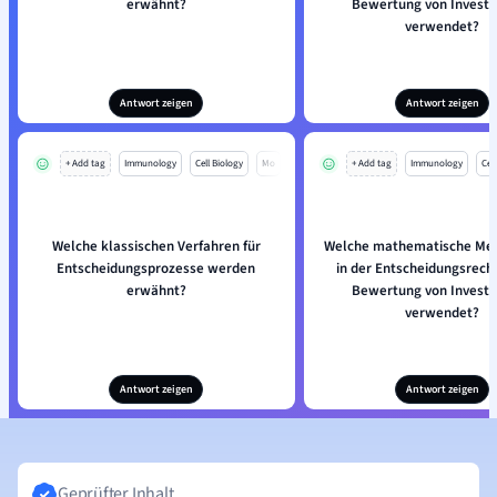
erwähnt?
Bewertung von Investi
verwendet?
Antwort zeigen
Antwort zeigen
+ Add tag
Immunology
Cell Biology
Mo
+ Add tag
Immunology
Cell
Welche klassischen Verfahren für
Welche mathematische Met
Entscheidungsprozesse werden
in der Entscheidungsrech
erwähnt?
Bewertung von Investi
verwendet?
Antwort zeigen
Antwort zeigen
Geprüfter Inhalt