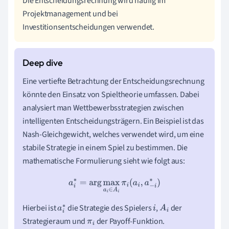
Die Entscheidungsrechnung wird häufig im
Projektmanagement und bei
Investitionsentscheidungen verwendet.
Eine vertiefte Betrachtung der Entscheidungsrechnung
könnte den Einsatz von Spieltheorie umfassen. Dabei
analysiert man Wettbewerbsstrategien zwischen
intelligenten Entscheidungsträgern. Ein Beispiel ist das
Nash-Gleichgewicht, welches verwendet wird, um eine
stabile Strategie in einem Spiel zu bestimmen. Die
mathematische Formulierung sieht wie folgt aus:
a
i
∗
=
arg
max
a
i
∈
A
i
π
i
(
a
i
,
a
−
i
∗
)
Hierbei ist
die Strategie des Spielers
,
der
a
i
i
A
i
Strategieraum und
der Payoff-Funktion.
∗
π
i