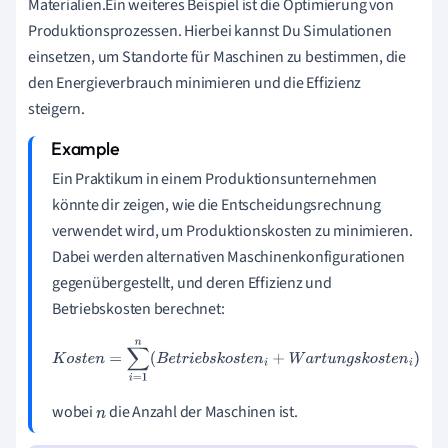
Materialien.Ein weiteres Beispiel ist die Optimierung von
Produktionsprozessen. Hierbei kannst Du Simulationen
einsetzen, um Standorte für Maschinen zu bestimmen, die
den Energieverbrauch minimieren und die Effizienz
steigern.
Ein Praktikum in einem Produktionsunternehmen
könnte dir zeigen, wie die Entscheidungsrechnung
verwendet wird, um Produktionskosten zu minimieren.
Dabei werden alternativen Maschinenkonfigurationen
gegenübergestellt, und deren Effizienz und
Betriebskosten berechnet:
K
o
s
t
e
n
=
∑
i
=
1
n
(
B
e
t
r
i
e
b
s
k
o
s
t
e
n
i
+
W
a
r
t
u
n
g
s
k
o
s
t
e
n
i
)
wobei
die Anzahl der Maschinen ist.
n