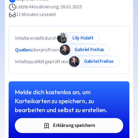
Letzte Aktualisierung: 28.01.2025
11 Minuten Lesezeit
Lily Hulatt
Inhalte erstellt durch
Gabriel Freitas
Quellen
überprüft von
Gabriel Freitas
Inhaltsqualität geprüft von
Melde dich kostenlos an, um
Karteikarten zu speichern, zu
bearbeiten und selbst zu erstellen.
Erklärung speichern