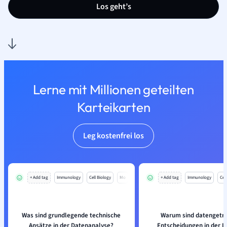
Los geht’s
Lerne mit Millionen geteilten
Karteikarten
Leg kostenfrei los
+ Add tag
Immunology
Cell Biology
Mo
+ Add tag
Immunology
Cell
Was sind grundlegende technische
Warum sind datengetr
Ansätze in der Datenanalyse?
Entscheidungen in der Lu