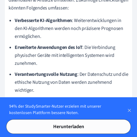
datenbasierte Ansätze umstellen. Zukünftige Entwicklungen
könnten Folgendes umfassen:
Verbesserte KI-Algorithmen
: Weiterentwicklungen in
den KI-Algorithmen werden noch präzisere Prognosen
ermöglichen.
Erweiterte Anwendungen des IoT
: Die Verbindung
physischer Geräte mit intelligenten Systemen wird
zunehmen.
Verantwortungsvolle Nutzung
: Der Datenschutz und die
ethische Nutzung von Daten werden zunehmend
wichtiger.
Spezifische Anwendungsfälle deuten auf eine zunehmende
94% der StudySmarter-Nutzer erzielen mit unserer
Integration in alltägliche Technologien hin.
kostenlosen Plattform bessere Noten.
Herunterladen
Ein Unternehmen testet, wie hochentwickelte Sensoren