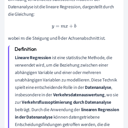
Datenanalyse ist die lineare Regression, dargestellt durch
die Gleichung:
y
=
m
x
+
b
wobei
die Steigung und
der Achsenabschnitt ist.
m
b
Lineare Regression
ist eine statistische Methode, die
verwendet wird, um die Beziehung zwischen einer
abhängigen Variable und einer oder mehreren
unabhängigen Variablen zu modellieren. Diese Technik
spielt eine entscheidende Rolle in der
Datenanalyse
,
insbesondere in der
Verkehrsdatenauswertung
, wo sie
zur
Verkehrsflussoptimierung durch Datenanalyse
beiträgt. Durch die Anwendung der
linearen Regression
in der Datenanalyse
können datengetriebene
Entscheidungsfindungen getroffen werden, die die