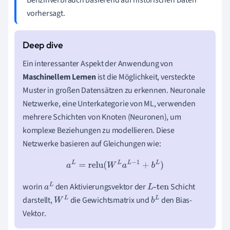
Benzinverbrauch basierend auf historischen Daten
vorhersagt.
Ein interessanter Aspekt der Anwendung von
Maschinellem Lernen
ist die Möglichkeit, versteckte
Muster in großen Datensätzen zu erkennen. Neuronale
Netzwerke, eine Unterkategorie von ML, verwenden
mehrere Schichten von Knoten (Neuronen), um
komplexe Beziehungen zu modellieren. Diese
Netzwerke basieren auf Gleichungen wie:
a
L
=
relu
(
W
L
a
L
−
1
+
b
L
)
worin
den Aktivierungsvektor der
Schicht
a
L
L
-ten
darstellt,
die Gewichtsmatrix und
den Bias-
W
L
b
L
Vektor.