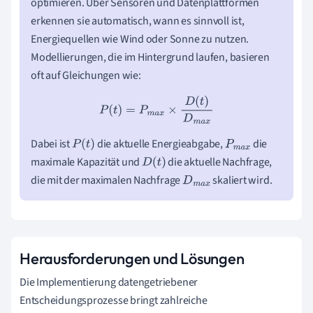
optimieren. Über Sensoren und Datenplattformen
erkennen sie automatisch, wann es sinnvoll ist,
Energiequellen wie Wind oder Sonne zu nutzen.
Modellierungen, die im Hintergrund laufen, basieren
oft auf Gleichungen wie:
P
(
t
)
=
P
m
a
x
×
D
(
t
)
D
m
a
x
Dabei ist
die aktuelle Energieabgabe,
die
P
(
t
)
P
m
a
x
maximale Kapazität und
die aktuelle Nachfrage,
D
(
t
)
die mit der maximalen Nachfrage
skaliert wird.
D
m
a
x
Herausforderungen und Lösungen
Die Implementierung datengetriebener
Entscheidungsprozesse bringt zahlreiche