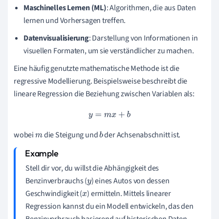
Maschinelles Lernen (ML)
: Algorithmen, die aus Daten
lernen und Vorhersagen treffen.
Datenvisualisierung
: Darstellung von Informationen in
visuellen Formaten, um sie verständlicher zu machen.
Eine häufig genutzte mathematische Methode ist die
regressive Modellierung. Beispielsweise beschreibt die
lineare Regression die Beziehung zwischen Variablen als:
y
=
m
x
+
b
wobei
die Steigung und
der Achsenabschnitt ist.
m
b
Stell dir vor, du willst die Abhängigkeit des
Benzinverbrauchs (
) eines Autos von dessen
y
Geschwindigkeit (
) ermitteln. Mittels linearer
x
Regression kannst du ein Modell entwickeln, das den