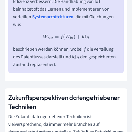
Effizienz verbessern. Die Handhabung von IoT
beinhaltet oft das Lernen und Implementieren von
verteilten
Systemarchitekturen
, die mit Gleichungen
wie:
W
out
=
f
(
W
in
)
+
id
R
beschrieben werden können, wobei
die Verteilung
f
des Datenflusses darstellt und
den gespeicherten
id
R
Zustand repräsentiert.
Zukunftsperspektiven datengetriebener
Techniken
Die Zukunft datengetriebener Techniken ist
vielversprechend, da immer mehr Branchen auf