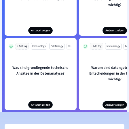
wichtig?
Antwort zeigen
Antwort zeigen
+ Add tag
Immunology
Cell Biology
Mo
+ Add tag
Immunology
Cell
Was sind grundlegende technische
Warum sind datengetr
Ansätze in der Datenanalyse?
Entscheidungen in der Lu
wichtig?
Antwort zeigen
Antwort zeigen