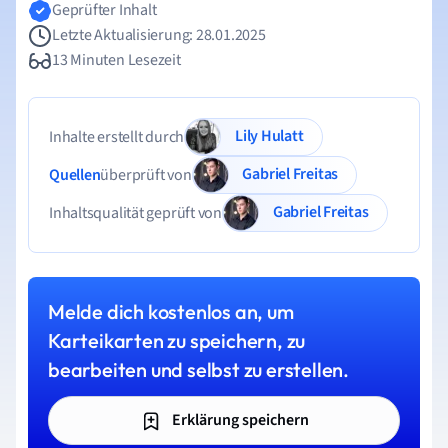
Geprüfter Inhalt
Letzte Aktualisierung: 28.01.2025
13 Minuten Lesezeit
Lily Hulatt
Inhalte erstellt durch
Gabriel Freitas
Quellen
überprüft von
Gabriel Freitas
Inhaltsqualität geprüft von
Melde dich kostenlos an, um
Karteikarten zu speichern, zu
bearbeiten und selbst zu erstellen.
Erklärung speichern