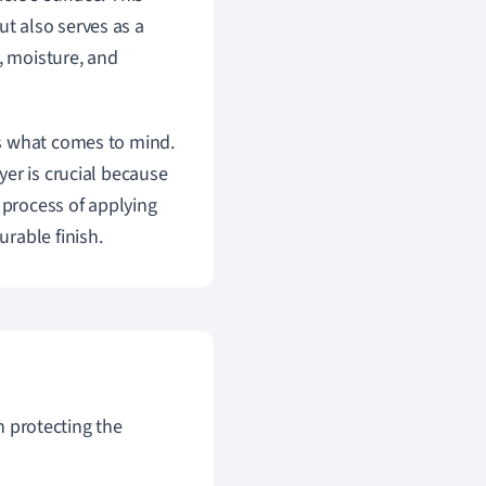
ut also serves as a
, moisture, and
s what comes to mind.
ayer is crucial because
 process of applying
rable finish.
in protecting the