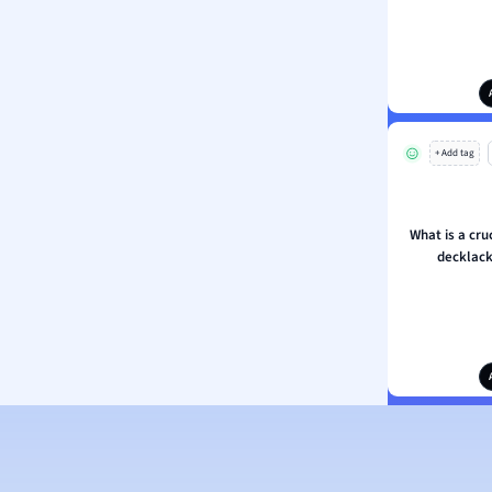
+ Add tag
What is a cru
decklack