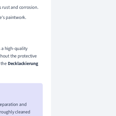
 rust and corrosion.
e's paintwork.
 a high-quality
thout the protective
h the
Decklackierung
reparation and
horoughly cleaned