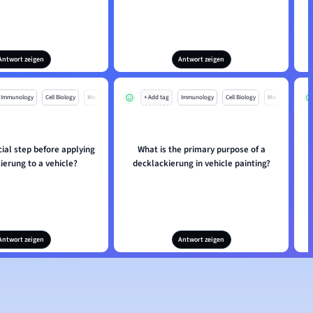
Antwort zeigen
Antwort zeigen
Immunology
Cell Biology
Mo
+ Add tag
Immunology
Cell Biology
Mo
cial step before applying
What is the primary purpose of a
ierung to a vehicle?
decklackierung in vehicle painting?
Antwort zeigen
Antwort zeigen