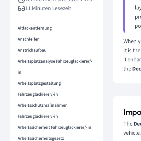
la
11 Minuten Lesezeit
pr
po
Altlackentfernung
Anschleifen
When yo
It is th
Anstrichaufbau
it enha
Arbeitsplatzanalyse Fahrzeuglackierer/-
the
Dec
in
Arbeitsplatzgestaltung
Fahrzeuglackierer/-in
Arbeitsschutzmaßnahmen
Impo
Fahrzeuglackierer/-in
The
De
Arbeitssicherheit Fahrzeuglackierer/-in
vehicle
Arbeitssicherheitsgesetz