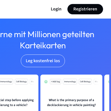
Login
Registrieren
rne mit Millionen geteilten
Karteikarten
Leg kostenfrei los
Immunology
Cell Biology
Mo
+ Add tag
Immunology
Cell Biology
Mo
cial step before applying
What is the primary purpose of a
ierung to a vehicle?
decklackierung in vehicle painting?