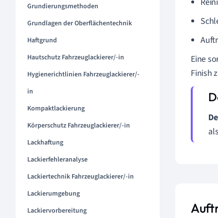
Rein
Grundierungsmethoden
Schl
Grundlagen der Oberflächentechnik
Auft
Haftgrund
Hautschutz Fahrzeuglackierer/-in
Eine so
Finish 
Hygienerichtlinien Fahrzeuglackierer/-
in
Kompaktlackierung
De
Körperschutz Fahrzeuglackierer/-in
al
Lackhaftung
Lackierfehleranalyse
Lackiertechnik Fahrzeuglackierer/-in
Lackierumgebung
Auft
Lackiervorbereitung