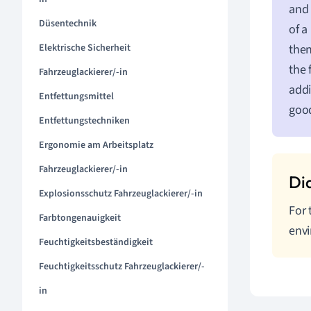
and 
Düsentechnik
of a
Elektrische Sicherheit
then
the 
Fahrzeuglackierer/-in
addi
Entfettungsmittel
good
Entfettungstechniken
Ergonomie am Arbeitsplatz
Fahrzeuglackierer/-in
Explosionsschutz Fahrzeuglackierer/-in
For 
Farbtongenauigkeit
envi
Feuchtigkeitsbeständigkeit
Feuchtigkeitsschutz Fahrzeuglackierer/-
in