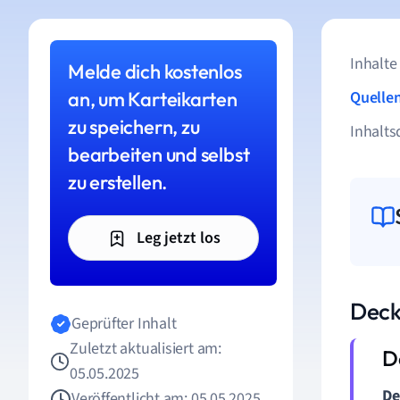
Inhalte
Melde dich kostenlos
an, um Karteikarten
Quelle
zu speichern, zu
Inhalts
bearbeiten und selbst
zu erstellen.
Leg jetzt los
Deck
Geprüfter Inhalt
Zuletzt aktualisiert am:
05.05.2025
De
Veröffentlicht am: 05.05.2025