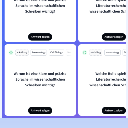
Warum ist eine klare und präzise
Welche Rolle spielt 
Sprache im wissenschaftlichen
Literaturrecherche
Schreiben wichtig?
wissenschaftlichen Sch
Antwort zeigen
Antwort zeigen
+ Add tag
Immunology
Cell Biology
Mo
+ Add tag
Immunology
Cell
Warum ist eine klare und präzise
Welche Rolle spielt 
Sprache im wissenschaftlichen
Literaturrecherche
Schreiben wichtig?
wissenschaftlichen Sch
Antwort zeigen
Antwort zeigen