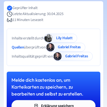
Geprüfter Inhalt
Letzte Aktualisierung: 30.04.2025
11 Minuten Lesezeit
Lily Hulatt
Inhalte erstellt durch
Gabriel Freitas
Quellen
überprüft von
Gabriel Freitas
Inhaltsqualität geprüft von
Melde dich kostenlos an, um
Karteikarten zu speichern, zu
bearbeiten und selbst zu erstellen.
Erklärung speichern