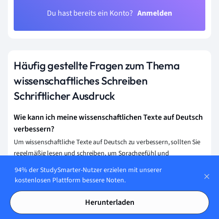
Du hast bereits ein Konto?
Anmelden
Häufig gestellte Fragen zum Thema
wissenschaftliches Schreiben
Schriftlicher Ausdruck
Wie kann ich meine wissenschaftlichen Texte auf Deutsch
verbessern?
Um wissenschaftliche Texte auf Deutsch zu verbessern, sollten Sie
regelmäßig lesen und schreiben, um Sprachgefühl und
Fachvokabular zu stärken. Nutzen Sie Feedback von
94% der StudySmarter-Nutzer erzielen mit unserer
Muttersprachlern oder Lehrern und überarbeiten Sie Ihre Texte
kostenlosen Plattform bessere Noten.
gründlich. Verwenden Sie zudem Online-Ressourcen und
Stilhandbücher für wissenschaftliches Schreiben.
Herunterladen
Welche formalen Anforderungen gibt es beim