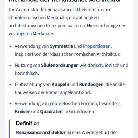
Die Architektur der Renaissance ist bekannt für ihre
charakteristischen Merkmale, die auf antiken
architektonischen Prinzipien basieren. Hier sind einige der
wichtigsten Merkmale:
Verwendung von
Symmetrie
und
Proportionen
,
inspiriert von der klassischen römischen Architektur.
Nutzung von
Säulenordnungen
wie dorisch, ionisch und
korinthisch.
Einbeziehung von
Kuppeln
und
Rundbögen
, die an die
Bauweisen der Römer angelehnt sind.
Verwendung von geometrischen Formen, besonders
Kreisen
und
Quadraten
, in Grundrissen.
Renaissance Architektur
ist eine Wiedergeburt der