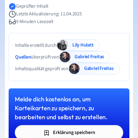
Geprüfter Inhalt
Letzte Aktualisierung: 11.04.2025
9 Minuten Lesezeit
Lily Hulatt
Inhalte erstellt durch
Gabriel Freitas
Quellen
überprüft von
Gabriel Freitas
Inhaltsqualität geprüft von
Melde dich kostenlos an, um
Karteikarten zu speichern, zu
bearbeiten und selbst zu erstellen.
Erklärung speichern