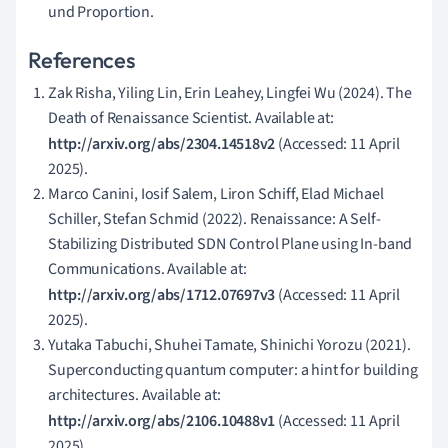
und Proportion.
References
Zak Risha, Yiling Lin, Erin Leahey, Lingfei Wu (2024). The
Death of Renaissance Scientist. Available at:
http://arxiv.org/abs/2304.14518v2
(Accessed: 11 April
2025).
Marco Canini, Iosif Salem, Liron Schiff, Elad Michael
Schiller, Stefan Schmid (2022). Renaissance: A Self-
Stabilizing Distributed SDN Control Plane using In-band
Communications. Available at:
http://arxiv.org/abs/1712.07697v3
(Accessed: 11 April
2025).
Yutaka Tabuchi, Shuhei Tamate, Shinichi Yorozu (2021).
Superconducting quantum computer: a hint for building
architectures. Available at:
http://arxiv.org/abs/2106.10488v1
(Accessed: 11 April
2025).