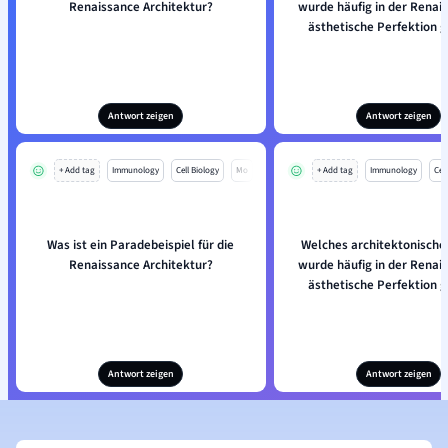
Renaissance Architektur?
wurde häufig in der Renais
ästhetische Perfektion 
Antwort zeigen
Antwort zeigen
+ Add tag
Immunology
Cell Biology
Mo
+ Add tag
Immunology
Cell
Was ist ein Paradebeispiel für die
Welches architektonische
Renaissance Architektur?
wurde häufig in der Renais
ästhetische Perfektion 
Antwort zeigen
Antwort zeigen