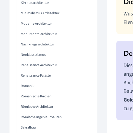
Kirchenarchitektur
Wuss
Minimalismus Architektur
Ele
Moderne Architektur
Monumentalarchitektur
Nachkriegsarchitektur
Neoklassizismus
Dies
Renaissance Architektur
ange
Renaissance Paläste
Kirc
Romanik
Bauw
Romanische Kirchen
Gold
Römische Architektur
zu g
Römische Ingenieurbauten
Sakralbau