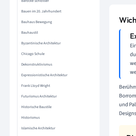
Barocke Schlösser
Bauen im 20. Jahrhundert
Wich
Bauhaus Bewegung
Bauhaustil
Byzantinische Architektur
Ei
du
Chicago Schule
we
Dekonstruktivismus
we
Expressionistische Architektur
Frank Lloyd Wright
Berühmt
Borromi
Futurismus Architektur
und Pal
Historische Baustile
Designs
Historismus
Islamische Architektur