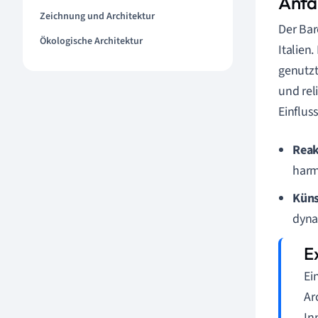
Anfän
Zeichnung und Architektur
Der Bar
Ökologische Architektur
Italien
genutzt
und rel
Einfluss
Reak
harm
Küns
dyna
Ei
Ar
In