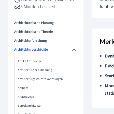
für ihr
8 Minuten Lesezeit
Architektonische Planung
Architektonische Theorie
Merk
Architekturforschung
Architekturgeschichte
Dyna
Antike Architektur
Präc
Architektur der Aufklärung
Star
Architekturgeschichte Vorlesungen
Monu
Art Deco
stat
Art Nouveau
Barock Architektur