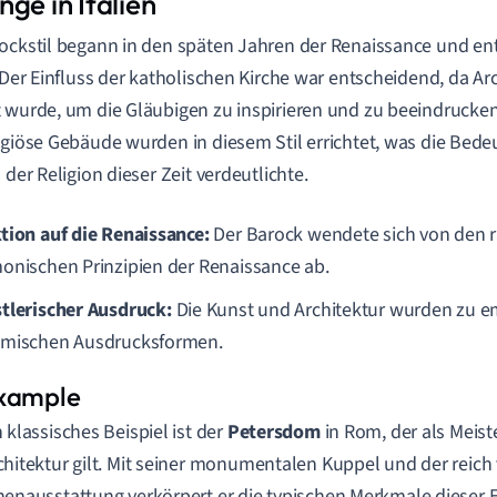
ge in Italien
ockstil begann in den späten Jahren der Renaissance und ent
. Der Einfluss der katholischen Kirche war entscheidend, da A
 wurde, um die Gläubigen zu inspirieren und zu beeindrucken
igiöse Gebäude wurden in diesem Stil errichtet, was die Bed
 der Religion dieser Zeit verdeutlichte.
tion auf die Renaissance:
Der Barock wendete sich von den 
onischen Prinzipien der Renaissance ab.
tlerischer Ausdruck:
Die Kunst und Architektur wurden zu 
mischen Ausdrucksformen.
n klassisches Beispiel ist der
Petersdom
in Rom, der als Meist
chitektur gilt. Mit seiner monumentalen Kuppel und der reich 
nenausstattung verkörpert er die typischen Merkmale dieser 