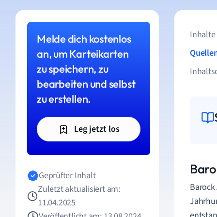
Inhalte
Melde dich kostenlos
an, um Karteikarten
Quelle
zu speichern, zu
Inhalts
bearbeiten und selbst
zu erstellen.
Leg jetzt los
Baro
Geprüfter Inhalt
Barock 
Zuletzt aktualisiert am:
Jahrhun
11.04.2025
entstan
Veröffentlicht am: 13.08.2024