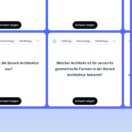
Antwort zeigen
Antwort zeigen
Immunology
Cell Biology
Mo
+ Add tag
Immunology
Cell Biology
Mo
 die Barock Architektur
Welcher Architekt ist für verzerrte
aus?
geometrische Formen in der Barock
Architektur bekannt?
d
Antwort zeigen
Antwort zeigen