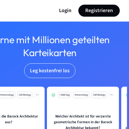
Login
Registrieren
rne mit Millionen geteilten
Karteikarten
Leg kostenfrei los
Immunology
Cell Biology
Mo
+ Add tag
Immunology
Cell Biology
Mo
 die Barock Architektur
Welcher Architekt ist für verzerrte
aus?
geometrische Formen in der Barock
Architektur bekannt?
d