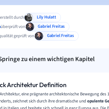
Lily Hulatt
 erstellt durch
Gabriel Freitas
n
überprüft von
Gabriel Freitas
qualität geprüft von
Springe zu einem wichtigen Kapitel
ck Architektur Definition
Architektur, eine prägnante architektonische Bewegung des 1
derts, zeichnet sich durch ihre dramatische und
opulente G
d in Italien und breitete sich schnell in ganz Europa aus. Die 