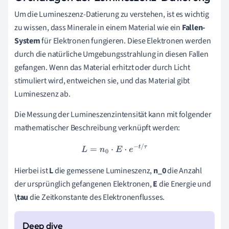
Um die Lumineszenz-Datierung zu verstehen, ist es wichtig
zu wissen, dass Minerale in einem Material wie ein
Fallen-
System
für Elektronen fungieren. Diese Elektronen werden
durch die natürliche Umgebungsstrahlung in diesen Fallen
gefangen. Wenn das Material erhitzt oder durch Licht
stimuliert wird, entweichen sie, und das Material gibt
Lumineszenz ab.
Die Messung der Lumineszenzintensität kann mit folgender
mathematischer Beschreibung verknüpft werden:
L
=
n
0
⋅
E
⋅
e
−
t
/
τ
Hierbei ist
L
die gemessene Lumineszenz,
n_0
die Anzahl
der ursprünglich gefangenen Elektronen,
E
die Energie und
\tau
die Zeitkonstante des Elektronenflusses.