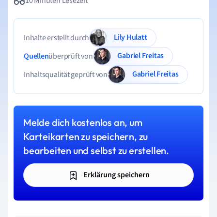
10 Minuten Lesezeit
Lily Hulatt
Inhalte erstellt durch
Gabriel Freitas
Quellen
überprüft von
Gabriel Freitas
Inhaltsqualität geprüft von
Melde dich kostenlos an, um
Karteikarten zu speichern, zu
bearbeiten und selbst zu erstellen.
Erklärung speichern