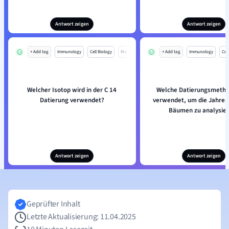
Antwort zeigen
Antwort zeigen
+ Add tag
Immunology
Cell Biology
Mo
+ Add tag
Immunology
Cell
Welcher Isotop wird in der C 14
Welche Datierungsmetho
Datierung verwendet?
verwendet, um die Jahres
Bäumen zu analysie
Antwort zeigen
Antwort zeigen
Geprüfter Inhalt
Letzte Aktualisierung: 11.04.2025