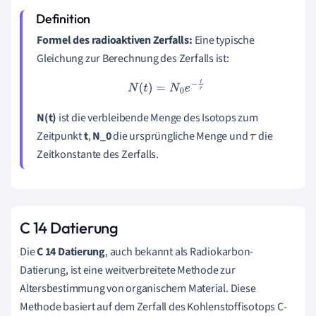
Formel des radioaktiven Zerfalls:
Eine typische
Gleichung zur Berechnung des Zerfalls ist:
N
(
t
)
=
N
0
e
−
t
τ
N(t)
ist die verbleibende Menge des Isotops zum
Zeitpunkt
t
,
N_0
die ursprüngliche Menge und
die
τ
Zeitkonstante des Zerfalls.
C 14 Datierung
Die
C 14 Datierung
, auch bekannt als Radiokarbon-
Datierung, ist eine weitverbreitete Methode zur
Altersbestimmung von organischem Material. Diese
Methode basiert auf dem Zerfall des Kohlenstoffisotops C-