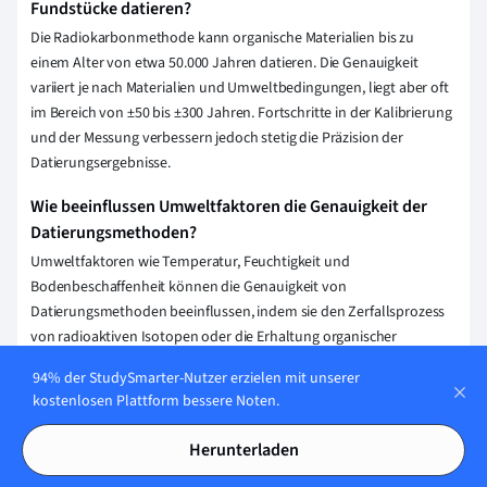
Fundstücke datieren?
Die Radiokarbonmethode kann organische Materialien bis zu
einem Alter von etwa 50.000 Jahren datieren. Die Genauigkeit
variiert je nach Materialien und Umweltbedingungen, liegt aber oft
im Bereich von ±50 bis ±300 Jahren. Fortschritte in der Kalibrierung
und der Messung verbessern jedoch stetig die Präzision der
Datierungsergebnisse.
Wie beeinflussen Umweltfaktoren die Genauigkeit der
Datierungsmethoden?
Umweltfaktoren wie Temperatur, Feuchtigkeit und
Bodenbeschaffenheit können die Genauigkeit von
Datierungsmethoden beeinflussen, indem sie den Zerfallsprozess
von radioaktiven Isotopen oder die Erhaltung organischer
Materialien verändern. Solche Bedingungen können zu
94% der StudySmarter-Nutzer erzielen mit unserer
Datierungsabweichungen führen und die Präzision der Ergebnisse
kostenlosen Plattform bessere Noten.
beeinträchtigen.
Herunterladen
Wie unterscheiden sich relative und absolute
Datierungsmethoden in der Archäologie?