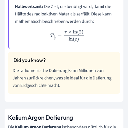
Halbwertszeit:
Die Zeit, die benötigt wird, damit die
Hälfte des radioaktiven Materials zerfällt. Diese kann
mathematisch beschrieben werden durch:
T
1
2
=
τ
×
ln
(
2
)
ln
(
e
)
Die radiometrische Datierung kann Millionen von
Jahren zurückreichen, was sie ideal für die Datierung
von Erdgeschichte macht.
Kalium Argon Datierung
Die
Kalium Argon Datierung
ist besonders nützlich für die