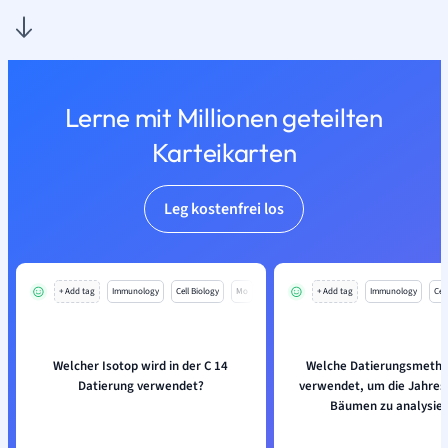
Lerne mit Millionen geteilten
Karteikarten
Leg kostenfrei los
+ Add tag
Immunology
Cell Biology
Mo
+ Add tag
Immunology
Cell
Welcher Isotop wird in der C 14
Welche Datierungsmetho
Datierung verwendet?
verwendet, um die Jahres
Bäumen zu analysie