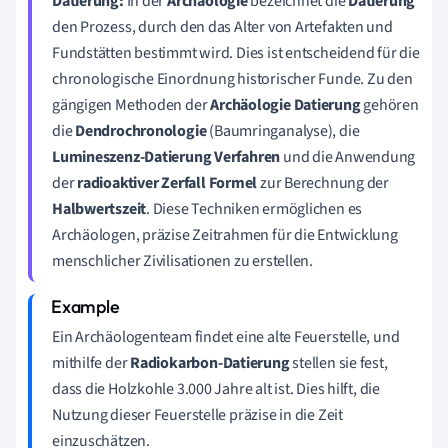
Datierung:
In der
Archäologie
bezeichnet die
Datierung
den Prozess, durch den das Alter von Artefakten und
Fundstätten bestimmt wird. Dies ist entscheidend für die
chronologische Einordnung historischer Funde. Zu den
gängigen Methoden der
Archäologie Datierung
gehören
die
Dendrochronologie
(Baumringanalyse), die
Lumineszenz-Datierung Verfahren
und die Anwendung
der
radioaktiver Zerfall Formel
zur Berechnung der
Halbwertszeit
. Diese Techniken ermöglichen es
Archäologen, präzise Zeitrahmen für die Entwicklung
menschlicher Zivilisationen zu erstellen.
Ein Archäologenteam findet eine alte Feuerstelle, und
mithilfe der
Radiokarbon-Datierung
stellen sie fest,
dass die Holzkohle 3.000 Jahre alt ist. Dies hilft, die
Nutzung dieser Feuerstelle präzise in die Zeit
einzuschätzen.