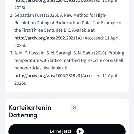
http://arxiv.org/abs/1204.5953v1
(Accessed: 11 April
2025).
Sebastian Fürst (2025). A New Method for High-
Resolution Dating of Radiocarbon Data: The Example of
the First Three Centuries B.C. Available at:
http://arxiv.org/abs/2502.20211v1
(Accessed: 11 April
2025).
A. M. P. Hussain, S. N. Sarangi, S. N. Sahu (2010). Probing
temperature with lattice matched HgTe/CdTe core/shell
nanoparticles. Available at:
http://arxiv.org/abs/1004.2319v3
(Accessed: 11 April
2025).
Karteikarten in
24
Datierung
Lerne jetzt