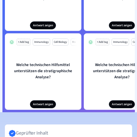
Antwort zeigen
Antwort zeigen
+ Add tag
Immunology
Cell Biology
Mo
+ Add tag
Immunology
Cell
Welche technischen Hilfsmittel
Welche technischen Hilf
unterstützen die stratigraphische
unterstützen die stratigr
Analyse?
Analyse?
Antwort zeigen
Antwort zeigen
Geprüfter Inhalt