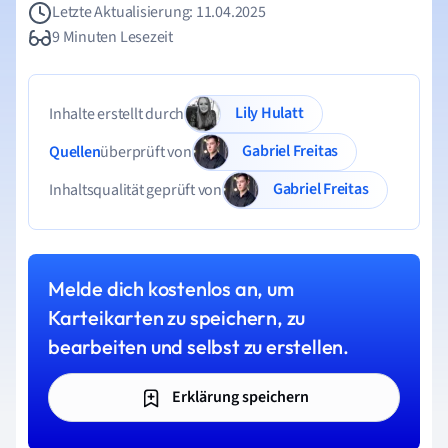
Letzte Aktualisierung: 11.04.2025
9 Minuten Lesezeit
Lily Hulatt
Inhalte erstellt durch
Gabriel Freitas
Quellen
überprüft von
Gabriel Freitas
Inhaltsqualität geprüft von
Melde dich kostenlos an, um
Karteikarten zu speichern, zu
bearbeiten und selbst zu erstellen.
Erklärung speichern