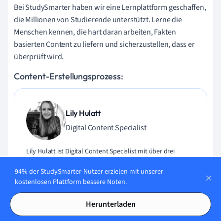
Bei StudySmarter haben wir eine Lernplattform geschaffen,
die Millionen von Studierende unterstützt. Lerne die
Menschen kennen, die hart daran arbeiten, Fakten
basierten Content zu liefern und sicherzustellen, dass er
überprüft wird.
Content-Erstellungsprozess:
Lily Hulatt
Digital Content Specialist
Lily Hulatt ist Digital Content Specialist mit über drei
Jahren Erfahrung in Content-Strategie und Curriculum-
94% der StudySmarter-Nutzer erzielen mit unserer
Design. Sie hat 2022 ihren Doktortitel in Englischer Literatur
kostenlosen Plattform bessere Noten.
an der Durham University erhalten, dort auch im
Fachbereich Englische Studien unterrichtet und an
Herunterladen
verschiedenen Veröffentlichungen mitgewirkt. Lily ist
Expertin für Englische Literatur, Englische Sprache,