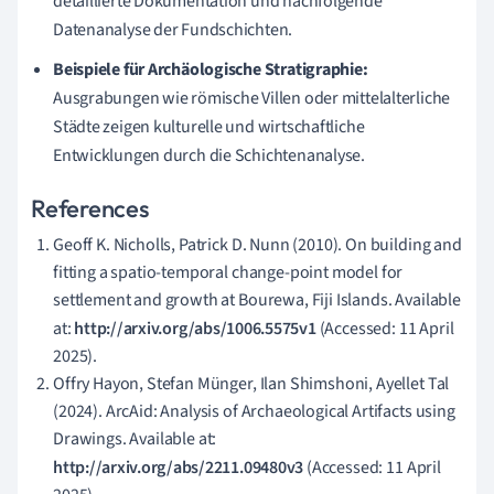
detaillierte Dokumentation und nachfolgende
Datenanalyse der Fundschichten.
Beispiele für Archäologische Stratigraphie:
Ausgrabungen wie römische Villen oder mittelalterliche
Städte zeigen kulturelle und wirtschaftliche
Entwicklungen durch die Schichtenanalyse.
References
Geoff K. Nicholls, Patrick D. Nunn (2010). On building and
fitting a spatio-temporal change-point model for
settlement and growth at Bourewa, Fiji Islands. Available
at:
http://arxiv.org/abs/1006.5575v1
(Accessed: 11 April
2025).
Offry Hayon, Stefan Münger, Ilan Shimshoni, Ayellet Tal
(2024). ArcAid: Analysis of Archaeological Artifacts using
Drawings. Available at:
http://arxiv.org/abs/2211.09480v3
(Accessed: 11 April