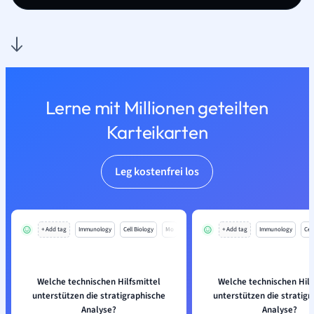
Lerne mit Millionen geteilten
Karteikarten
Leg kostenfrei los
+ Add tag
Immunology
Cell Biology
Mo
+ Add tag
Immunology
Cell
Welche technischen Hilfsmittel
Welche technischen Hilf
unterstützen die stratigraphische
unterstützen die stratigr
Analyse?
Analyse?