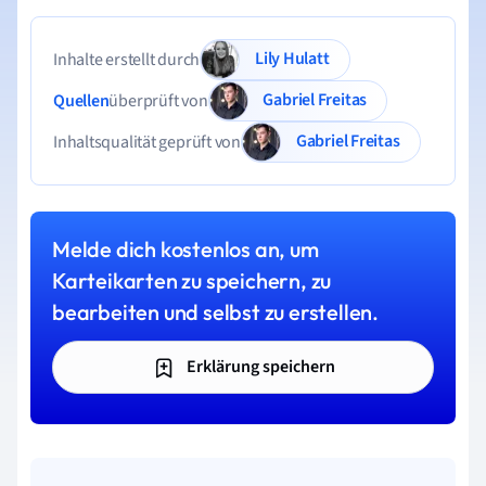
Lily Hulatt
Inhalte erstellt durch
Gabriel Freitas
Quellen
überprüft von
Gabriel Freitas
Inhaltsqualität geprüft von
Melde dich kostenlos an, um
Karteikarten zu speichern, zu
bearbeiten und selbst zu erstellen.
Erklärung speichern