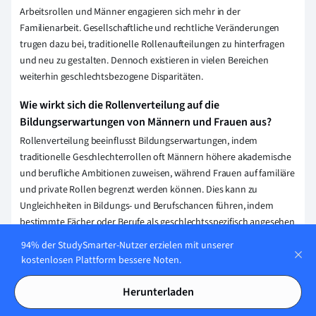
Arbeitsrollen und Männer engagieren sich mehr in der
Familienarbeit. Gesellschaftliche und rechtliche Veränderungen
trugen dazu bei, traditionelle Rollenaufteilungen zu hinterfragen
und neu zu gestalten. Dennoch existieren in vielen Bereichen
weiterhin geschlechtsbezogene Disparitäten.
Wie wirkt sich die Rollenverteilung auf die
Bildungserwartungen von Männern und Frauen aus?
Rollenverteilung beeinflusst Bildungserwartungen, indem
traditionelle Geschlechterrollen oft Männern höhere akademische
und berufliche Ambitionen zuweisen, während Frauen auf familiäre
und private Rollen begrenzt werden können. Dies kann zu
Ungleichheiten in Bildungs- und Berufschancen führen, indem
bestimmte Fächer oder Berufe als geschlechtsspezifisch angesehen
werden.
94% der StudySmarter-Nutzer erzielen mit unserer
kostenlosen Plattform bessere Noten.
Welche Faktoren beeinflussen die Rollenverteilung in
modernen Partnerschaften?
Herunterladen
Kulturelle Hintergründe, individuelle Überzeugungen,