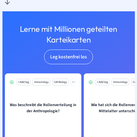
Lerne mit Millionen geteilten
Karteikarten
Leg kostenfrei los
+ Add tag
Immunology
Cell Biology
Mo
+ Add tag
Immunology
Cell
Was beschreibt die Rollenverteilung in
Wie hat sich die Rollenver
der Anthropologie?
Mittelalter unterschi