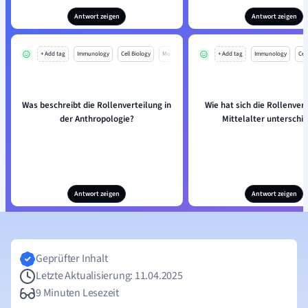
Antwort zeigen
Antwort zeigen
+ Add tag
Immunology
Cell Biology
Mo
+ Add tag
Immunology
Cell
Was beschreibt die Rollenverteilung in
Wie hat sich die Rollenver
der Anthropologie?
Mittelalter unterschi
Antwort zeigen
Antwort zeigen
Geprüfter Inhalt
Letzte Aktualisierung: 11.04.2025
9 Minuten Lesezeit