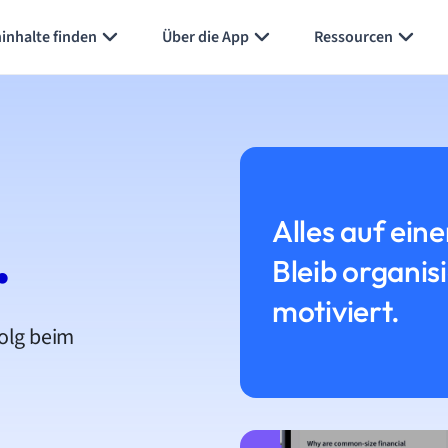
inhalte finden
Über die App
Ressourcen
Alles auf eine
.
Bleib organis
motiviert.
folg beim