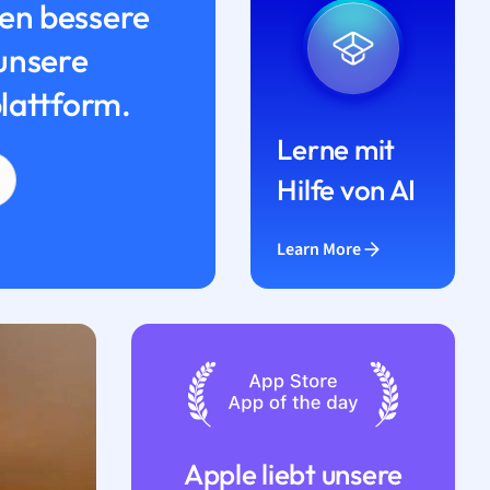
n bessere
unsere
lattform.
Lerne mit
Hilfe von AI
Learn More
Apple liebt unsere