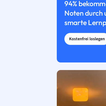
94% bekomme
Noten durch 
smarte Lernp
Kostenfrei loslegen