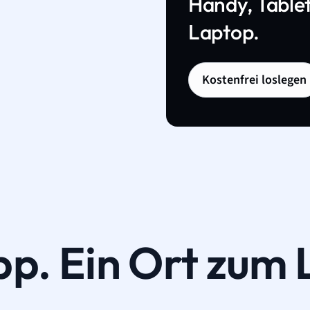
Handy, Tablet
Laptop.
Kostenfrei loslegen
pp. Ein Ort zum 