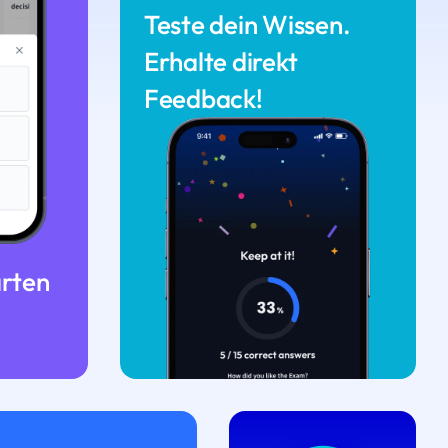
Teste dein Wissen.
Erhalte direkt
Feedback!
arten