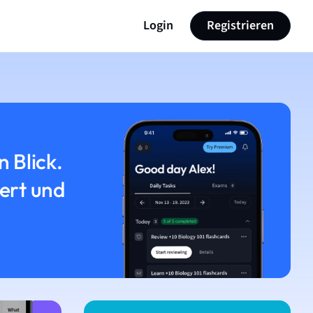
Login
Registrieren
n Blick.
iert und