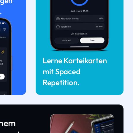
ngen
.
Lerne Karteikarten
mit Spaced
Repetition.
inem