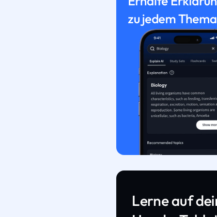
Erhalte Erkläru
zu jedem Thema
Lerne auf de