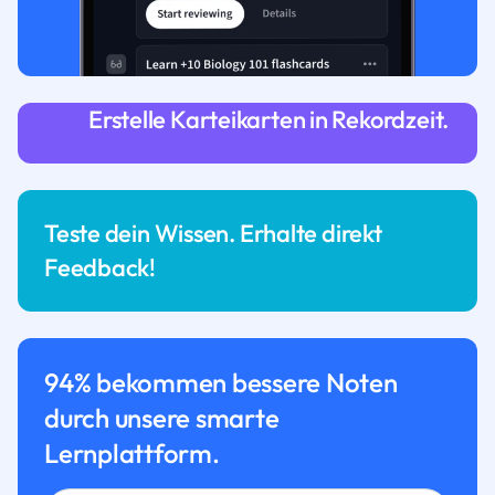
Erstelle Karteikarten in Rekordzeit.
Teste dein Wissen. Erhalte direkt
Feedback!
94% bekommen bessere Noten
durch unsere smarte
Lernplattform.