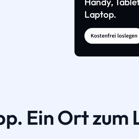
Handy, Tablet
Laptop.
Kostenfrei loslegen
pp. Ein Ort zum 