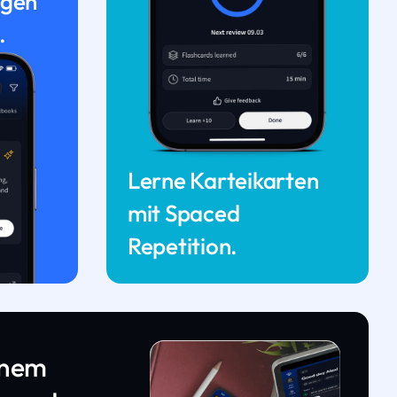
ngen
.
Lerne Karteikarten
mit Spaced
Repetition.
inem