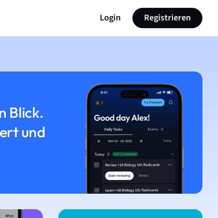
Login
Registrieren
n Blick.
iert und