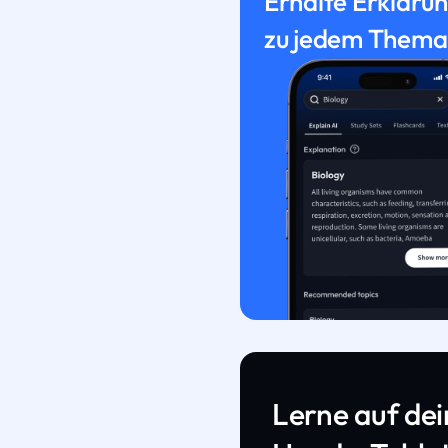
Erhalte Erkläru
zu jedem Thema
Lerne auf de