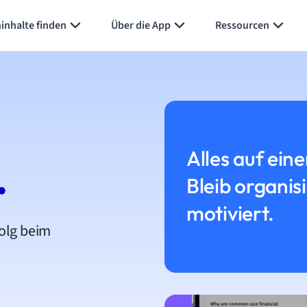
inhalte finden
Über die App
Ressourcen
Alles auf eine
.
Bleib organis
motiviert.
folg beim