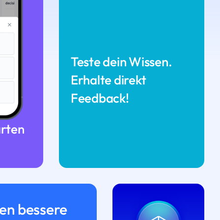
Teste dein Wissen.
Erhalte direkt
Feedback!
arten
n bessere