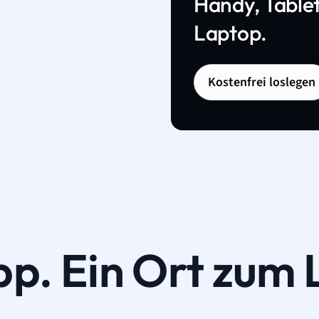
Handy, Tablet
Laptop.
Kostenfrei loslegen
pp. Ein Ort zum 