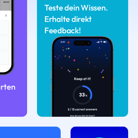
Teste dein Wissen.
Erhalte direkt
Feedback!
arten