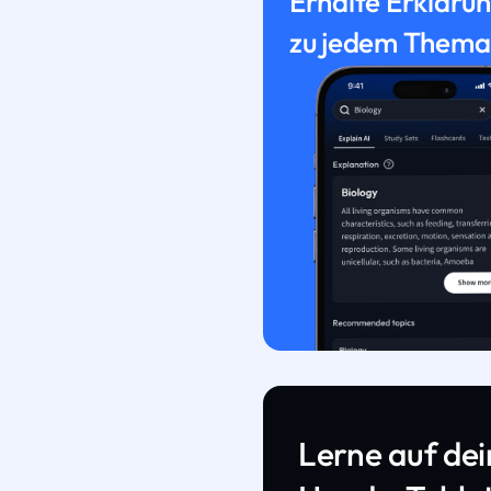
Erhalte Erkläru
zu jedem Thema
Lerne auf de