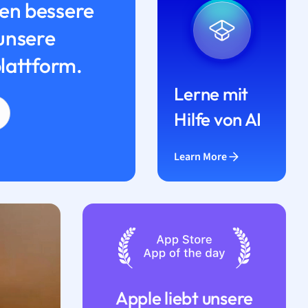
n bessere
unsere
lattform.
Lerne mit
Hilfe von AI
Learn More
Apple liebt unsere