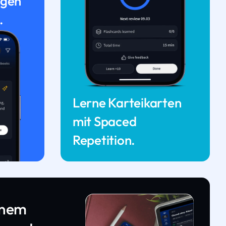
ngen
.
Lerne Karteikarten
mit Spaced
Repetition.
inem