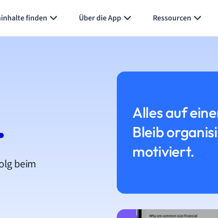
inhalte finden
Über die App
Ressourcen
Alles auf eine
.
Bleib organis
motiviert.
folg beim