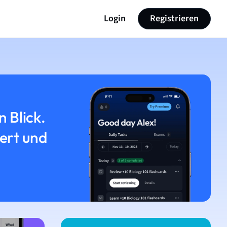
Login
Registrieren
n Blick.
iert und