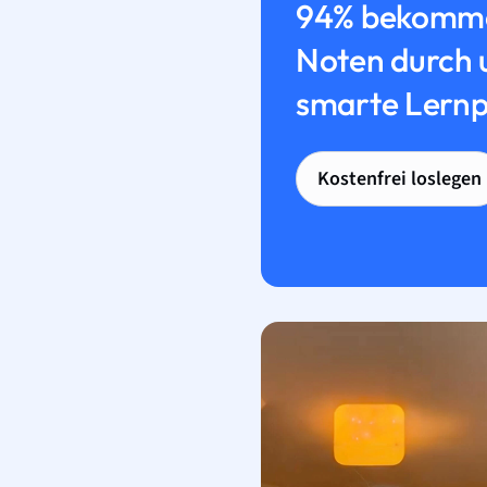
94% bekomme
Noten durch 
smarte Lernp
Kostenfrei loslegen