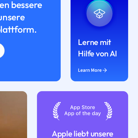
n bessere
unsere
lattform.
Lerne mit
Hilfe von AI
Learn More
Apple liebt unsere