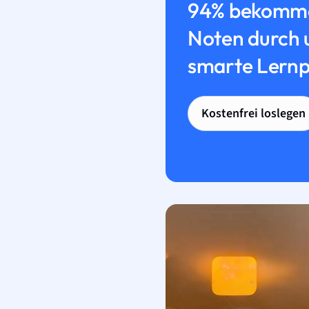
94% bekomme
Noten durch 
smarte Lernp
Kostenfrei loslegen