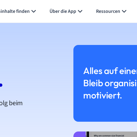
inhalte finden
Über die App
Ressourcen
Alles auf eine
.
Bleib organis
motiviert.
folg beim