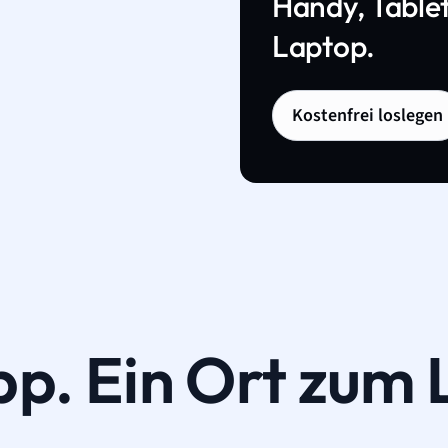
Handy, Tablet
Laptop.
Kostenfrei loslegen
pp. Ein Ort zum 