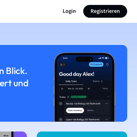
Login
Registrieren
n Blick.
iert und