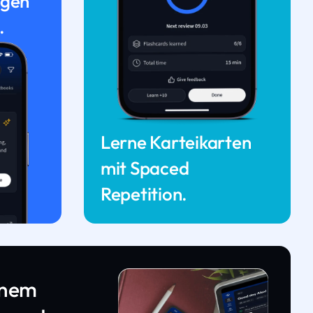
ngen
.
Lerne Karteikarten
mit Spaced
Repetition.
inem