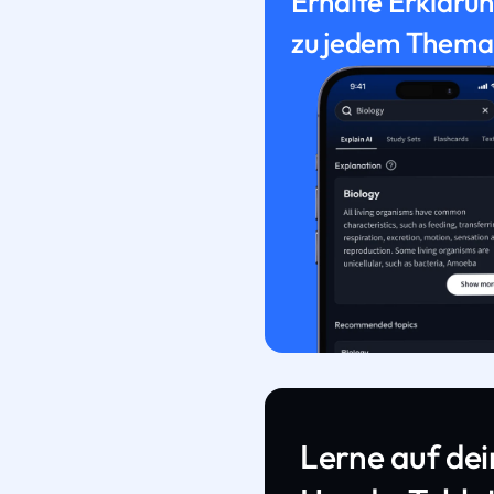
Erhalte Erkläru
zu jedem Thema
Lerne auf de