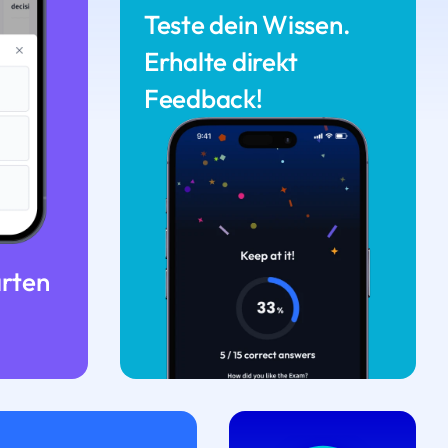
Teste dein Wissen.
Erhalte direkt
Feedback!
arten