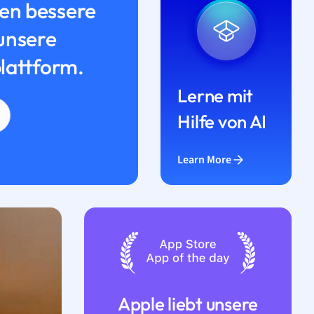
n bessere
unsere
lattform.
Lerne mit
Hilfe von AI
Learn More
Apple liebt unsere