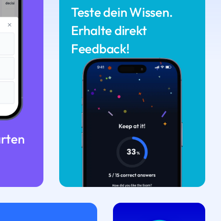
Teste dein Wissen.
Erhalte direkt
Feedback!
arten