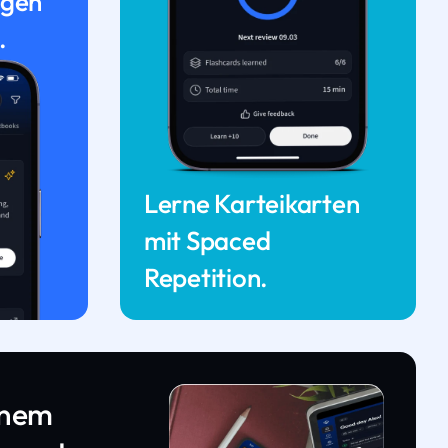
ngen
.
Lerne Karteikarten
mit Spaced
Repetition.
inem