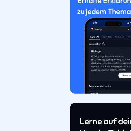
Erhalte Erkläru
zu jedem Thema
Lerne auf de