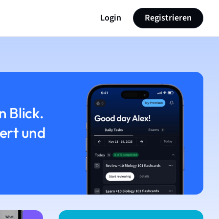
Login
Registrieren
n Blick.
iert und