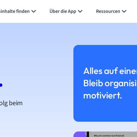
inhalte finden
Über die App
Ressourcen
Alles auf eine
.
Bleib organis
motiviert.
folg beim