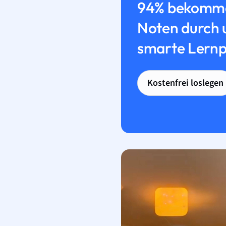
94% bekomme
Noten durch 
smarte Lernp
Kostenfrei loslegen