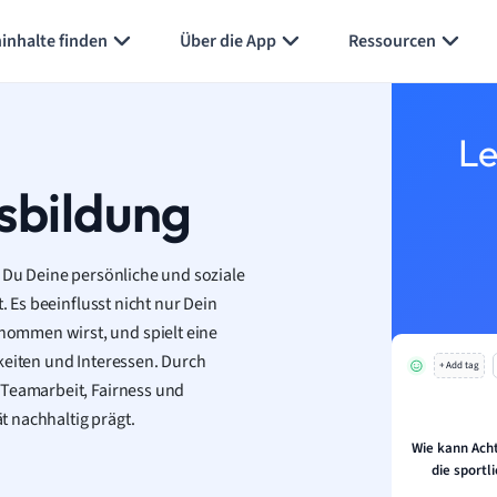
Karteikarten erstellen
Seite zusammenfassen
inhalte finden
Über die App
Ressourcen
Le
tsbildung
m Du Deine persönliche und soziale
. Es beeinflusst nicht nur Dein
ommen wirst, und spielt eine
keiten und Interessen. Durch
+ Add tag
 Teamarbeit, Fairness und
ät nachhaltig prägt.
Wie kann Ach
die sportl