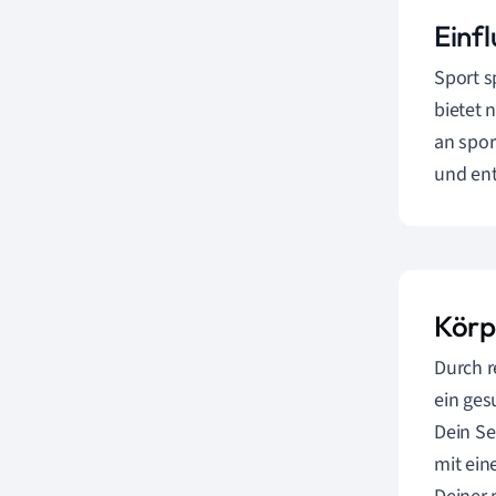
Einfl
Sport s
bietet 
an spor
und ent
Körp
Durch r
ein ges
Dein Se
mit ei