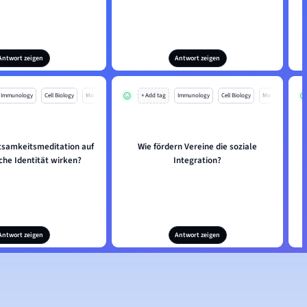
Antwort zeigen
Antwort zeigen
Immunology
Cell Biology
Mo
+ Add tag
Immunology
Cell Biology
Mo
tsamkeitsmeditation auf
Wie fördern Vereine die soziale
iche Identität wirken?
Integration?
Antwort zeigen
Antwort zeigen