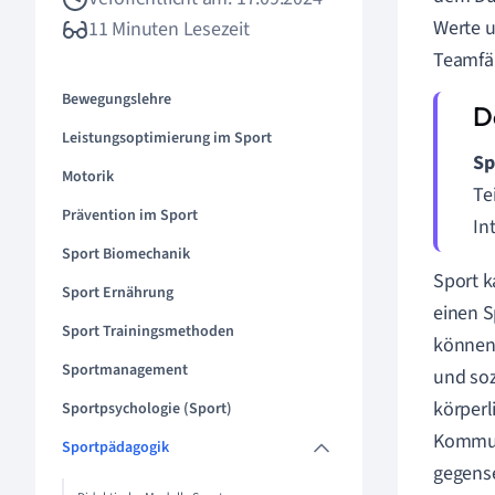
Werte u
11 Minuten Lesezeit
Teamfäh
Bewegungslehre
Leistungsoptimierung im Sport
Sp
Motorik
Te
Prävention im Sport
In
Sport Biomechanik
Sport k
Sport Ernährung
einen S
Sport Trainingsmethoden
können.
Sportmanagement
und soz
körperl
Sportpsychologie (Sport)
Kommuni
Sportpädagogik
gegense