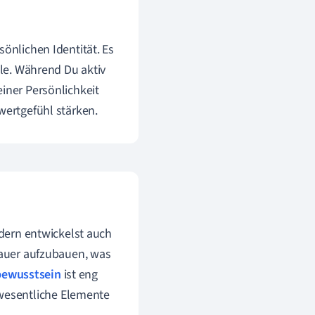
sönlichen Identität. Es
ile. Während Du aktiv
einer Persönlichkeit
wertgefühl stärken.
ndern entwickelst auch
sdauer aufzubauen, was
bewusstsein
ist eng
wesentliche Elemente