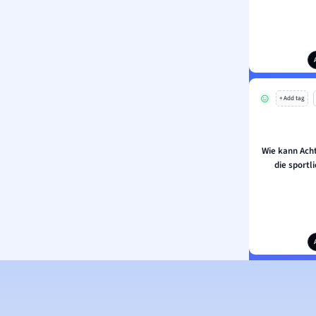
+ Add tag
Wie kann Ach
die sportl