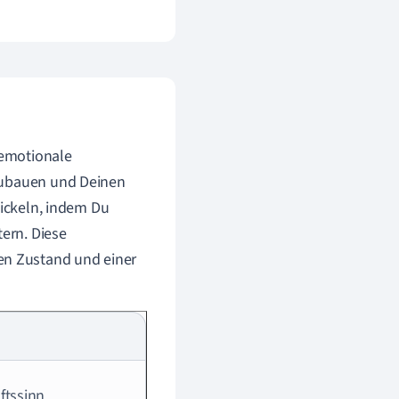
 emotionale
bzubauen und Deinen
wickeln, indem Du
ern. Diese
n Zustand und einer
ftssinn