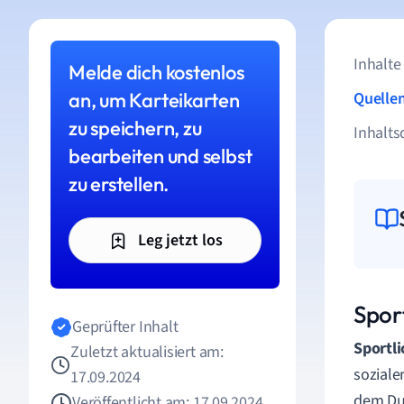
Inhalte
Melde dich kostenlos
an, um Karteikarten
Quelle
zu speichern, zu
Inhalts
bearbeiten und selbst
zu erstellen.
Leg jetzt los
Sport
Geprüfter Inhalt
Sportli
Zuletzt aktualisiert am:
soziale
17.09.2024
dem Du 
Veröffentlicht am: 17.09.2024