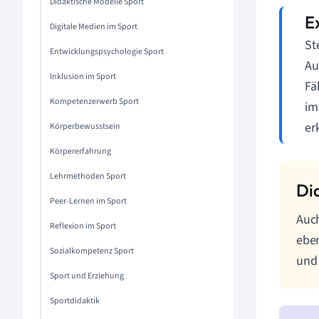
Didaktische Modelle Sport
Digitale Medien im Sport
St
Entwicklungspsychologie Sport
Au
Inklusion im Sport
Fä
Kompetenzerwerb Sport
im
er
Körperbewusstsein
Körpererfahrung
Lehrmethoden Sport
Peer-Lernen im Sport
Auch
Reflexion im Sport
eben
Sozialkompetenz Sport
und 
Sport und Erziehung
Sportdidaktik