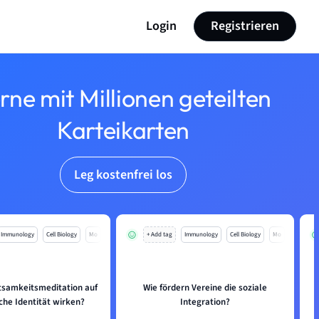
Login
Registrieren
rne mit Millionen geteilten
Karteikarten
Leg kostenfrei los
Immunology
Cell Biology
Mo
+ Add tag
Immunology
Cell Biology
Mo
tsamkeitsmeditation auf
Wie fördern Vereine die soziale
iche Identität wirken?
Integration?