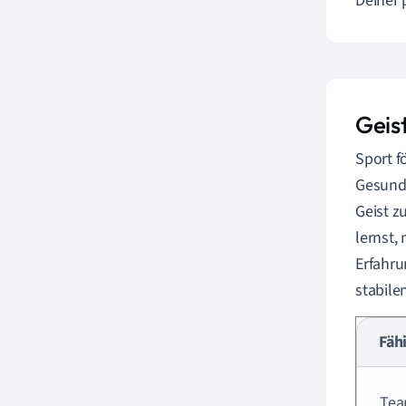
Deiner 
Geis
Sport f
Gesundh
Geist z
lernst,
Erfahr
stabile
Fäh
Tea