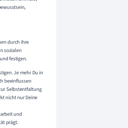
bewusstsein,
uen durch ihre
n sozialen
und festigen.
stigen. Je mehr Du in
ich beeinflussen
zur Selbstentfaltung
kt nicht nur Deine
arbeit und
ät prägt.