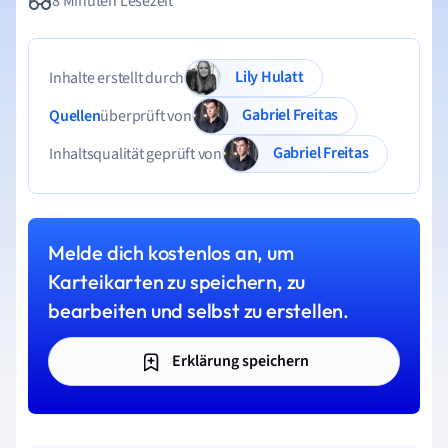
8 Minuten Lesezeit
Lily Hulatt
Inhalte erstellt durch
Gabriel Freitas
Quellen
überprüft von
Gabriel Freitas
Inhaltsqualität geprüft von
Melde dich kostenlos an, um
Karteikarten zu speichern, zu
bearbeiten und selbst zu erstellen.
Erklärung speichern