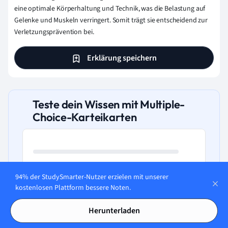
eine optimale Körperhaltung und Technik, was die Belastung auf
Gelenke und Muskeln verringert. Somit trägt sie entscheidend zur
Verletzungsprävention bei.
Erklärung speichern
Teste dein Wissen mit Multiple-
Choice-Karteikarten
Was umfasst die
94% der StudySmarter-Nutzer erzielen mit unserer
Körperkoordination?
kostenlosen Plattform bessere Noten.
Herunterladen
A. Balance, Timing, Präzision und
simultane Bewegungsausführung.