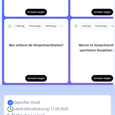
Antwort zeigen
Antwort zeigen
+ Add tag
Immunology
Cell Biology
Mo
+ Add tag
Immunology
Cell
Was umfasst die Körperkoordination?
Warum ist Körperkoordin
sportlichen Disziplinen 
Antwort zeigen
Antwort zeigen
Geprüfter Inhalt
Letzte Aktualisierung: 17.09.2024