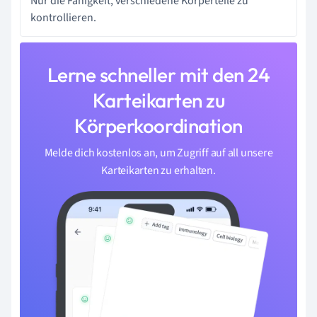
Nur die Fähigkeit, verschiedene Körperteile zu
kontrollieren.
Lerne schneller mit den 24
Karteikarten zu
Körperkoordination
Melde dich kostenlos an, um Zugriff auf all unsere
Karteikarten zu erhalten.