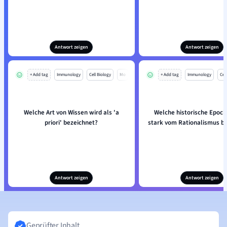
Antwort zeigen
Antwort zeigen
+ Add tag
Immunology
Cell Biology
Mo
+ Add tag
Immunology
Cell
Welche Art von Wissen wird als 'a
Welche historische Epoc
priori' bezeichnet?
stark vom Rationalismus be
Antwort zeigen
Antwort zeigen
Geprüfter Inhalt