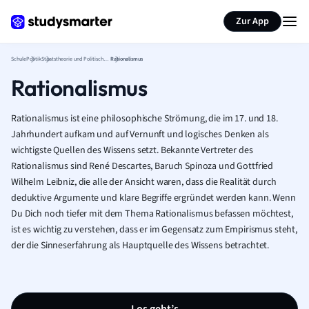
Karteikarten erstellen
Seite zusammenfassen
Zur App
Schule
Politik
Staatstheorie und Politische Theorie
Rationalismus
Rationalismus
Rationalismus ist eine philosophische Strömung, die im 17. und 18.
Jahrhundert aufkam und auf Vernunft und logisches Denken als
wichtigste Quellen des Wissens setzt. Bekannte Vertreter des
Rationalismus sind René Descartes, Baruch Spinoza und Gottfried
Wilhelm Leibniz, die alle der Ansicht waren, dass die Realität durch
deduktive Argumente und klare Begriffe ergründet werden kann. Wenn
Du Dich noch tiefer mit dem Thema Rationalismus befassen möchtest,
ist es wichtig zu verstehen, dass er im Gegensatz zum Empirismus steht,
der die Sinneserfahrung als Hauptquelle des Wissens betrachtet.