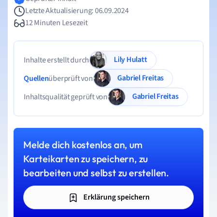
Letzte Aktualisierung: 06.09.2024
12 Minuten Lesezeit
Lily Hulatt
Inhalte erstellt durch
Gabriel Freitas
Quellen
überprüft von
Gabriel Freitas
Inhaltsqualität geprüft von
Melde dich kostenlos an, um
Karteikarten zu speichern, zu
bearbeiten und selbst zu erstellen.
Erklärung speichern