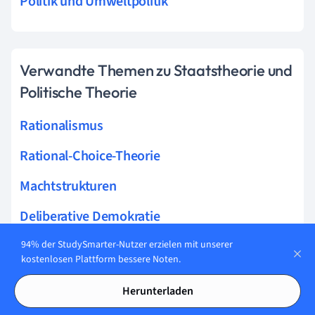
Politik und Umweltpolitik
Verwandte Themen zu Staatstheorie und
Politische Theorie
Rationalismus
Rational-Choice-Theorie
Machtstrukturen
Deliberative Demokratie
Souveränität
94% der StudySmarter-Nutzer erzielen mit unserer
kostenlosen Plattform bessere Noten.
Kritische Theorie
Herunterladen
Demokratiekritik