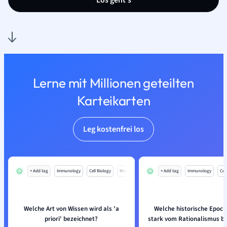
Los geht’s
Lerne mit Millionen geteilten
Karteikarten
Leg kostenfrei los
+ Add tag
Immunology
Cell Biology
Mo
+ Add tag
Immunology
Cell
Welche Art von Wissen wird als 'a
Welche historische Epoc
priori' bezeichnet?
stark vom Rationalismus be