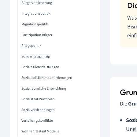
Bürgerversicherung
Integrationspolitik
Wuss
Migrationspolitik
Bism
einf
Partizipation Bürger
Pflegepolitik
Solidaritätsprinzip
Soziale Dienstleistungen
Sozialpolitik Herausforderungen
Sozialräumliche Entwicklung
Grun
Sozialstaat Prinzipien
Die
Gru
Sozialversicherungen
Sozi
Verteilungskonflikte
Ungl
Wohlfahrtsstaat Modelle