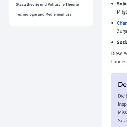
Solid
Staatstheorie und Politische Theorie
Mitgl
Technologie und Medieneinfluss
Chan
Zuga
Sozi
Diese A
Landes 
Die 
insp
Miss
Sozi