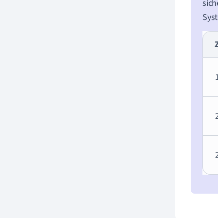
sich
Sys