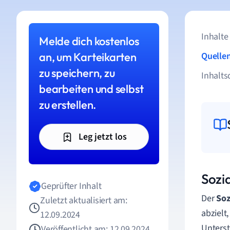
Inhalte
Melde dich kostenlos
an, um Karteikarten
Quelle
zu speichern, zu
Inhalts
bearbeiten und selbst
zu erstellen.
Leg jetzt los
Sozia
Geprüfter Inhalt
Der
Soz
Zuletzt aktualisiert am:
abzielt
12.09.2024
Unterst
Veröffentlicht am: 12.09.2024