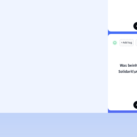
+ Add tag
Was beinh
Solidarit\