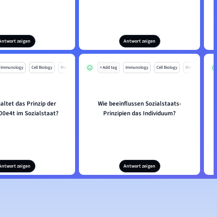
Antwort zeigen
Antwort zeigen
Immunology
Cell Biology
Mo
+ Add tag
Immunology
Cell Biology
Mo
altet das Prinzip der
Wie beeinflussen Sozialstaats-
u00e4t im Sozialstaat?
Prinzipien das Individuum?
Antwort zeigen
Antwort zeigen