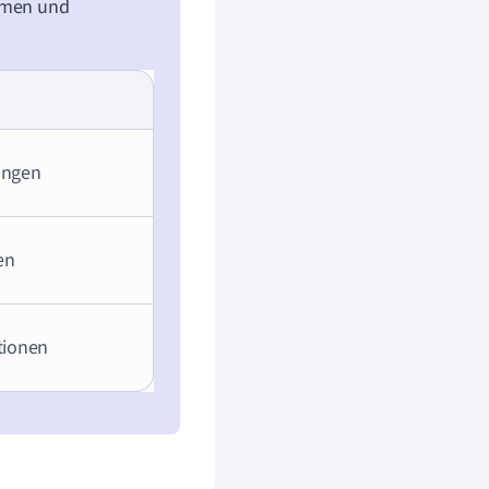
ammen und
ungen
en
tionen