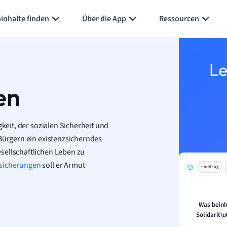
Karteikarten erstellen
Seite zusammenfassen
inhalte finden
Über die App
Ressourcen
Le
en
gkeit, der sozialen Sicherheit und
 Bürgern ein existenzsicherndes
sellschaftlichen Leben zu
rsicherungen
soll er Armut
+ Add tag
Was beinh
Solidarit\