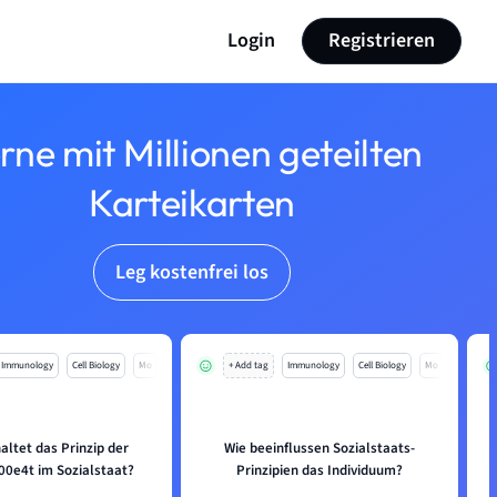
Login
Registrieren
rne mit Millionen geteilten
Karteikarten
Leg kostenfrei los
Immunology
Cell Biology
Mo
+ Add tag
Immunology
Cell Biology
Mo
altet das Prinzip der
Wie beeinflussen Sozialstaats-
u00e4t im Sozialstaat?
Prinzipien das Individuum?