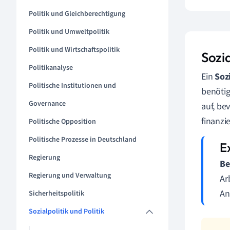
Politik und Gleichberechtigung
Politik und Umweltpolitik
Politik und Wirtschaftspolitik
Sozia
Politikanalyse
Ein
Soz
Politische Institutionen und
benötig
Governance
auf, be
finanzi
Politische Opposition
Politische Prozesse in Deutschland
Regierung
Be
Regierung und Verwaltung
Ar
An
Sicherheitspolitik
Sozialpolitik und Politik