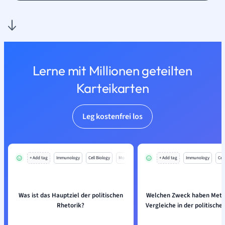
Lerne mit Millionen geteilten
Karteikarten
Leg kostenfrei los
+ Add tag
Immunology
Cell Biology
Mo
+ Add tag
Immunology
Cell
Was ist das Hauptziel der politischen
Welchen Zweck haben Meta
Rhetorik?
Vergleiche in der politische