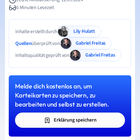
6 Minuten Lesezeit
Lily Hulatt
Inhalte erstellt durch
Gabriel Freitas
Quellen
überprüft von
Gabriel Freitas
Inhaltsqualität geprüft von
Melde dich kostenlos an, um
Karteikarten zu speichern, zu
bearbeiten und selbst zu erstellen.
Erklärung speichern