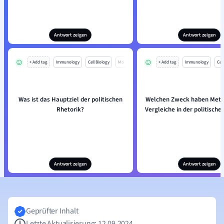
Antwort zeigen
Antwort zeigen
+ Add tag
Immunology
Cell Biology
Mo
+ Add tag
Immunology
Cell
Was ist das Hauptziel der politischen
Welchen Zweck haben Meta
Rhetorik?
Vergleiche in der politische
Antwort zeigen
Antwort zeigen
Geprüfter Inhalt
Letzte Aktualisierung: 12.09.2024