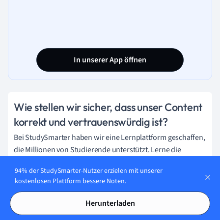
In unserer App öffnen
Wie stellen wir sicher, dass unser Content
korrekt und vertrauenswürdig ist?
Bei StudySmarter haben wir eine Lernplattform geschaffen,
die Millionen von Studierende unterstützt. Lerne die
Menschen kennen, die hart daran arbeiten, Fakten
94% der StudySmarter-Nutzer erzielen mit unserer
basierten Content zu liefern und sicherzustellen, dass er
kostenlosen Plattform bessere Noten.
überprüft wird.
Herunterladen
Content-Erstellungsprozess: