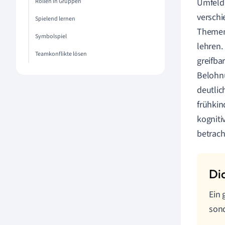
Umfeld 
Rollen in Gruppen
verschi
Spielend lernen
Themen
Symbolspiel
lehren.
Teamkonflikte lösen
greifba
Belohnu
deutlic
frühkin
kogniti
betrach
Ein 
sond