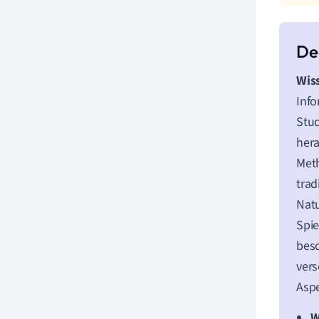
Wis
Info
Stud
hera
Meth
trad
Natu
Spie
besc
vers
Aspe
W