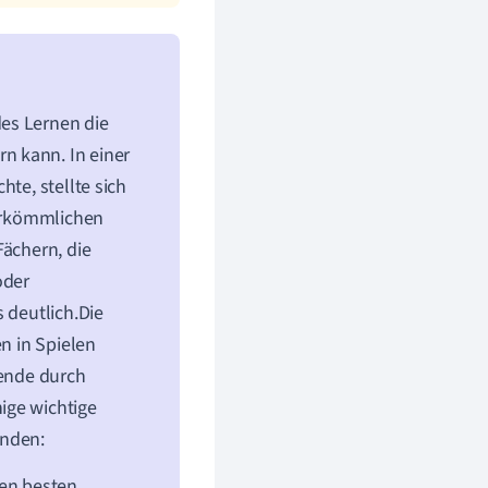
des Lernen die
n kann. In einer
te, stellte sich
herkömmlichen
Fächern, die
oder
 deutlich.Die
en in Spielen
nende durch
ige wichtige
inden:
den besten