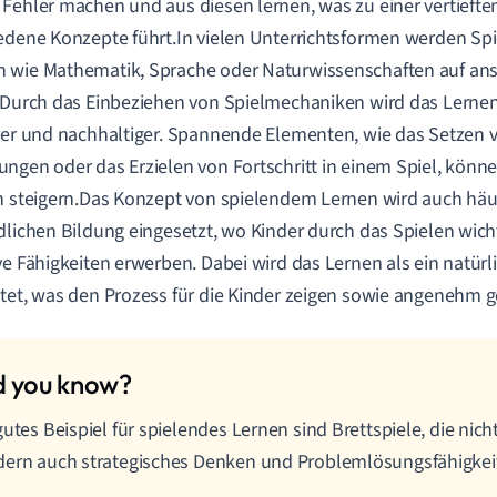
Fehler machen und aus diesen lernen, was zu einer vertieften
edene Konzepte führt.In vielen Unterrichtsformen werden Spi
 wie Mathematik, Sprache oder Naturwissenschaften auf an
 Durch das Einbeziehen von Spielmechaniken wird das Lernen
rer und nachhaltiger. Spannende Elementen, wie das Setzen v
ngen oder das Erzielen von Fortschritt in einem Spiel, kön
h steigern.Das Konzept von spielendem Lernen wird auch häuf
dlichen Bildung eingesetzt, wo Kinder durch das Spielen wich
ve Fähigkeiten erwerben. Dabei wird das Lernen als ein natürli
tet, was den Prozess für die Kinder zeigen sowie angenehm ge
gutes Beispiel für spielendes Lernen sind Brettspiele, die ni
ern auch strategisches Denken und Problemlösungsfähigkeit