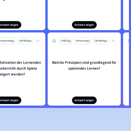
Antwort zeigen
Antwort zeigen
Immunology
Cell Biology
Mo
+ Add tag
Immunology
Cell Biology
Mo
Motivation der Lernenden
Welche Prinzipien sind grundlegend für
nterricht durch Spiele
spielendes Lernen?
eigert werden?
Antwort zeigen
Antwort zeigen