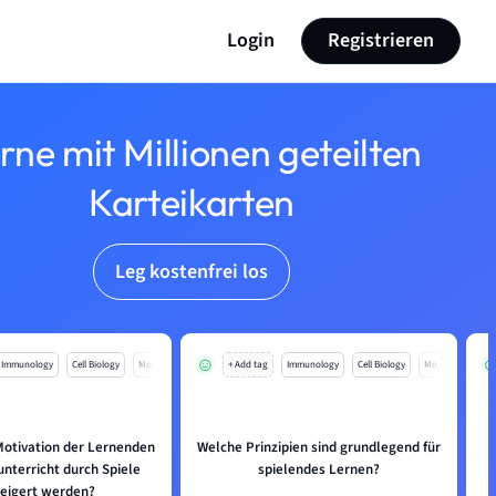
Login
Registrieren
rne mit Millionen geteilten
Karteikarten
Leg kostenfrei los
Immunology
Cell Biology
Mo
+ Add tag
Immunology
Cell Biology
Mo
Motivation der Lernenden
Welche Prinzipien sind grundlegend für
nterricht durch Spiele
spielendes Lernen?
eigert werden?