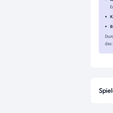
E
K
B
Durc
das 
Spiel