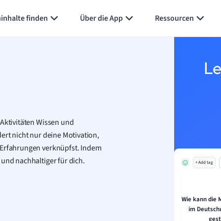
Karteikarten erstellen
Seite zusammenfassen
inhalte finden
Über die App
Ressourcen
Le
 Aktivitäten Wissen und
ert nicht nur deine Motivation,
n Erfahrungen verknüpfst. Indem
 und nachhaltiger für dich.
+ Add tag
Wie kann die 
im Deutschu
gest