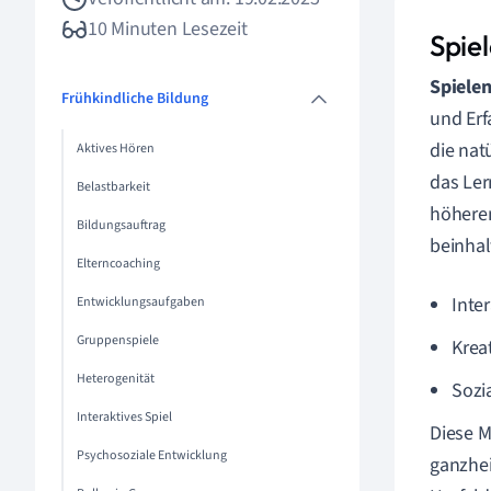
10 Minuten Lesezeit
Spiel
Spielen
Frühkindliche Bildung
und Erf
die nat
Aktives Hören
das Ler
Belastbarkeit
höheren
Bildungsauftrag
beinhal
Elterncoaching
Inte
Entwicklungsaufgaben
Gruppenspiele
Krea
Heterogenität
Sozi
Interaktives Spiel
Diese M
Psychosoziale Entwicklung
ganzhei