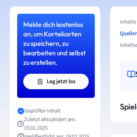
Inhalte
Melde dich kostenlos
an, um Karteikarten
Quelle
zu speichern, zu
Inhalts
bearbeiten und selbst
zu erstellen.
Leg jetzt los
Spie
Geprüfter Inhalt
Zuletzt aktualisiert am:
19.02.2025
Veröffentlicht am: 19.02.2025