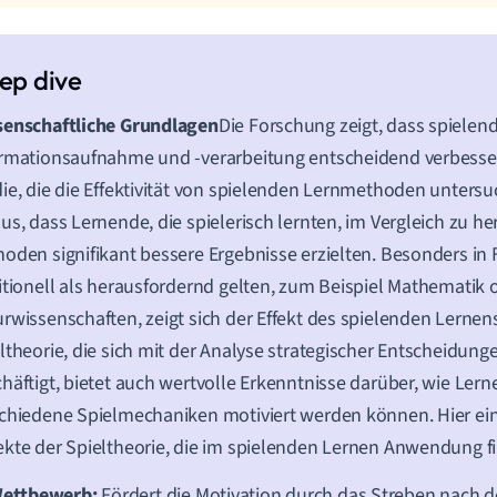
senschaftliche Grundlagen
Die Forschung zeigt, dass spielen
rmationsaufnahme und -verarbeitung entscheidend verbesser
ie, die die Effektivität von spielenden Lernmethoden untersuch
us, dass Lernende, die spielerisch lernten, im Vergleich zu 
oden signifikant bessere Ergebnisse erzielten. Besonders in 
itionell als herausfordernd gelten, zum Beispiel Mathematik 
rwissenschaften, zeigt sich der Effekt des spielenden Lernens
ltheorie, die sich mit der Analyse strategischer Entscheidung
häftigt, bietet auch wertvolle Erkenntnisse darüber, wie Ler
chiedene Spielmechaniken motiviert werden können. Hier ein
kte der Spieltheorie, die im spielenden Lernen Anwendung f
ettbewerb:
Fördert die Motivation durch das Streben nach 