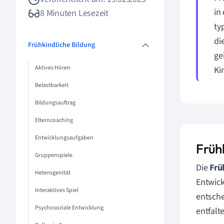
in
8 Minuten Lesezeit
ty
di
Frühkindliche Bildung
ge
Aktives Hören
Ki
Belastbarkeit
Bildungsauftrag
Elterncoaching
Entwicklungsaufgaben
Früh
Gruppenspiele
Die
Frü
Heterogenität
Entwick
Interaktives Spiel
entsche
Psychosoziale Entwicklung
entfalt