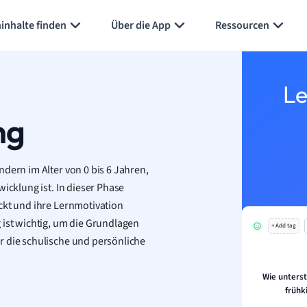
Karteikarten erstellen
Seite zusammenfassen
inhalte finden
Über die App
Ressourcen
Le
ng
dern im Alter von 0 bis 6 Jahren,
icklung ist. In dieser Phase
ckt und ihre Lernmotivation
 ist wichtig, um die Grundlagen
+ Add tag
r die schulische und persönliche
Wie unterst
frühk