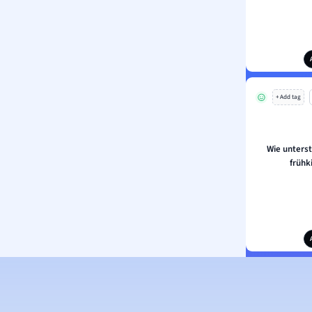
+ Add tag
Wie unterst
frühk