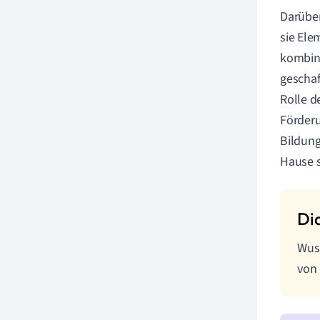
Darüber
sie Ele
kombini
geschaf
Rolle d
Förderu
Bildung
Hause s
Wuss
von 