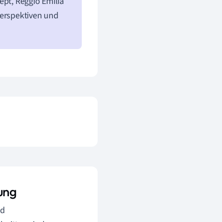
ept, Reggio Emilia
Perspektiven und
ung
nd