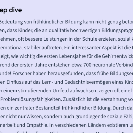
Bedeutung von frühkindlicher Bildung kann nicht genug beto
en, dass Kinder, die an qualitativ hochwertigen Bildungspr
nehmen, oft bessere Leistungen in der Schule erzielen, sozia
emotional stabiler auftreten. Ein interessanter Aspekt ist di
zeigt, wie wichtig die ersten Lebensjahre für die Gehirnentwic
end der ersten Jahre entstehen etwa 700 neuronale Verbin
nde! Forscher haben herausgefunden, dass frühe Bildungse
en Einfluss auf das Lern- und Gedächtnisvermögen eines Kin
in einem stimulierenden Umfeld aufwachsen, zeigen oft eine h
Problemlösungsfähigkeiten. Zusätzlich ist die Verzahnung v
en ein zentraler Bestandteil frühkindlicher Bildung. Durch d
er nicht nur Wissen, sondern auch grundlegende soziale Fähi
arbeit und Empathie. In verschiedenen Ländern existieren u