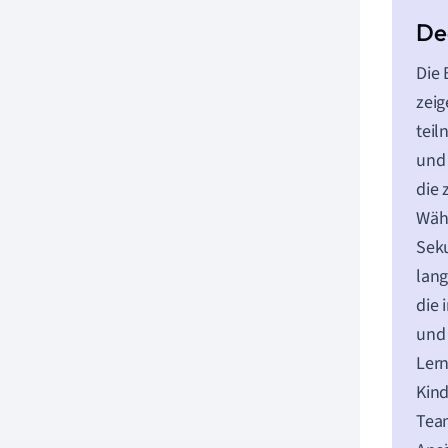
Die 
zeig
teil
und 
die 
Währ
Seku
lang
die 
und 
Lern
Kind
Team