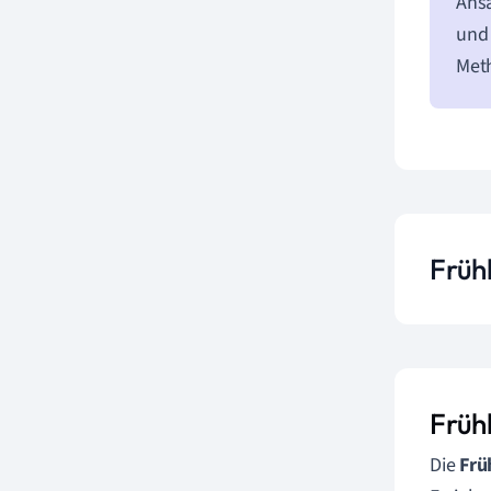
Ansä
und 
Meth
Frühk
Früh
Die
Frü