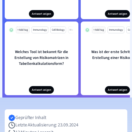
Antwort zeigen
Antwort zeigen
+ Add tag
Immunology
Cell Biology
Mo
+ Add tag
Immunology
Cell
Welches Tool ist bekannt für die
Was ist der erste Schritt
Erstellung von Risikomatrizen in
Erstellung einer Risiko
Tabellenkalkulationsform?
Antwort zeigen
Antwort zeigen
Geprüfter Inhalt
Letzte Aktualisierung: 23.09.2024