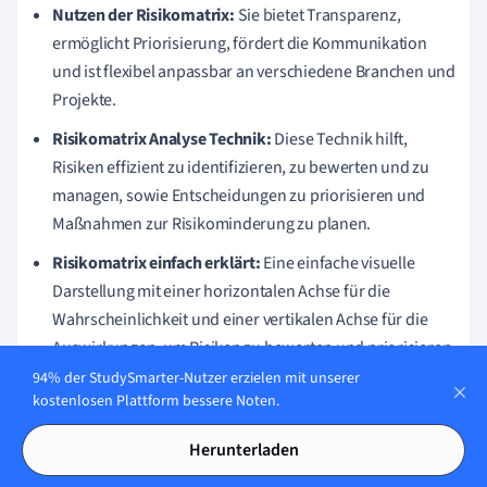
Nutzen der Risikomatrix:
Sie bietet Transparenz,
ermöglicht Priorisierung, fördert die Kommunikation
und ist flexibel anpassbar an verschiedene Branchen und
Projekte.
Risikomatrix Analyse Technik:
Diese Technik hilft,
Risiken effizient zu identifizieren, zu bewerten und zu
managen, sowie Entscheidungen zu priorisieren und
Maßnahmen zur Risikominderung zu planen.
Risikomatrix einfach erklärt:
Eine einfache visuelle
Darstellung mit einer horizontalen Achse für die
Wahrscheinlichkeit und einer vertikalen Achse für die
Auswirkungen, um Risiken zu bewerten und priorisieren.
94% der StudySmarter-Nutzer erzielen mit unserer
kostenlosen Plattform bessere Noten.
Ähnliche Themen in Informatik
Herunterladen