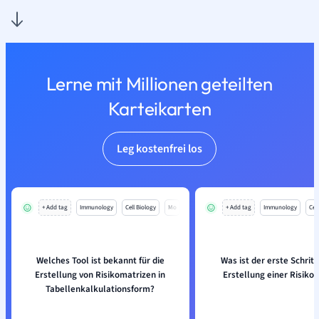
Lerne mit Millionen geteilten
Karteikarten
Leg kostenfrei los
+ Add tag
Immunology
Cell Biology
Mo
+ Add tag
Immunology
Cell
Welches Tool ist bekannt für die
Was ist der erste Schritt
Erstellung von Risikomatrizen in
Erstellung einer Risiko
Tabellenkalkulationsform?