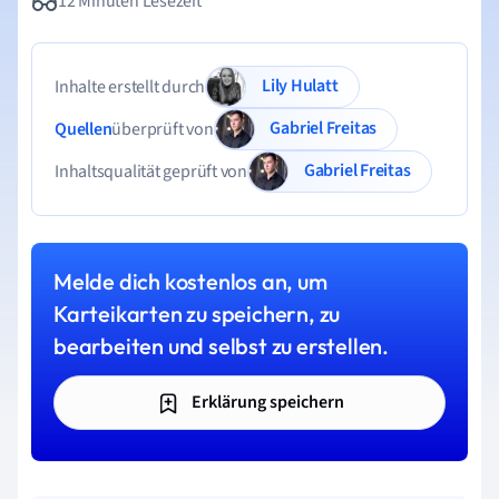
12 Minuten Lesezeit
Lily Hulatt
Inhalte erstellt durch
Gabriel Freitas
Quellen
überprüft von
Gabriel Freitas
Inhaltsqualität geprüft von
Melde dich kostenlos an, um
Karteikarten zu speichern, zu
bearbeiten und selbst zu erstellen.
Erklärung speichern