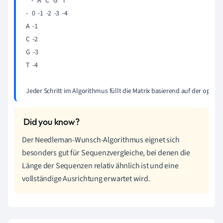
    -   A   C   G   T

-   0  -1  -2  -3  -4

A  -1

C  -2

G  -3

T  -4

Jeder Schritt im Algorithmus füllt die Matrix basierend auf der op
Der Needleman-Wunsch-Algorithmus eignet sich
besonders gut für Sequenzvergleiche, bei denen die
Länge der Sequenzen relativ ähnlich ist und eine
vollständige Ausrichtung erwartet wird.