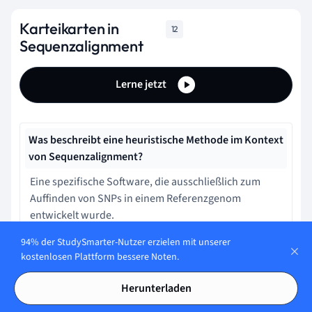
Karteikarten in
12
Sequenzalignment
Lerne jetzt
Was beschreibt eine heuristische Methode im Kontext
von Sequenzalignment?
Eine spezifische Software, die ausschließlich zum
Auffinden von SNPs in einem Referenzgenom
entwickelt wurde.
94% der StudySmarter-Nutzer erzielen mit unserer
kostenlosen Plattform bessere Noten.
Was macht Multiple Sequenzalignments (MSA)
besonders wertvoll?
Herunterladen
Sie eliminieren die Notwendigkeit für heuristische