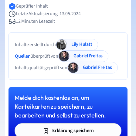
Geprüfter Inhalt
Letzte Aktualisierung: 13.05.2024
12 Minuten Lesezeit
Lily Hulatt
Inhalte erstellt durch
Gabriel Freitas
Quellen
überprüft von
Gabriel Freitas
Inhaltsqualität geprüft von
Melde dich kostenlos an, um
Karteikarten zu speichern, zu
bearbeiten und selbst zu erstellen.
Erklärung speichern