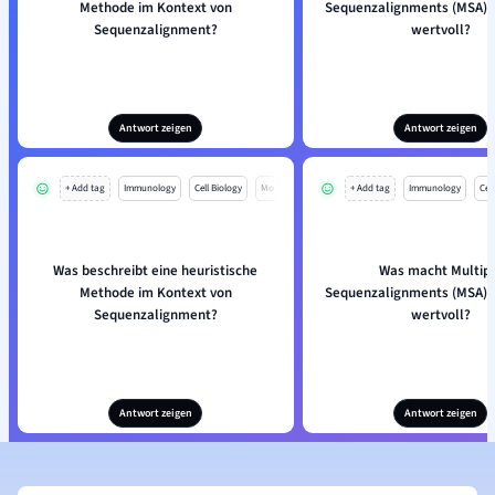
Methode im Kontext von
Sequenzalignments (MSA) 
Sequenzalignment?
wertvoll?
Antwort zeigen
Antwort zeigen
+ Add tag
Immunology
Cell Biology
Mo
+ Add tag
Immunology
Cell
Was beschreibt eine heuristische
Was macht Multip
Methode im Kontext von
Sequenzalignments (MSA) 
Sequenzalignment?
wertvoll?
Antwort zeigen
Antwort zeigen