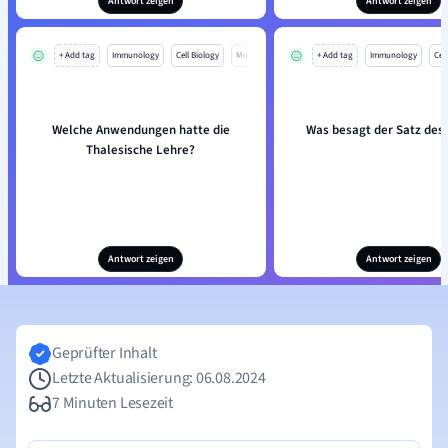
Antwort zeigen
Antwort zeigen
+ Add tag
Immunology
Cell Biology
Mo
+ Add tag
Immunology
Cell
Welche Anwendungen hatte die
Was besagt der Satz des
Thalesische Lehre?
Antwort zeigen
Antwort zeigen
Geprüfter Inhalt
Letzte Aktualisierung: 06.08.2024
7 Minuten Lesezeit