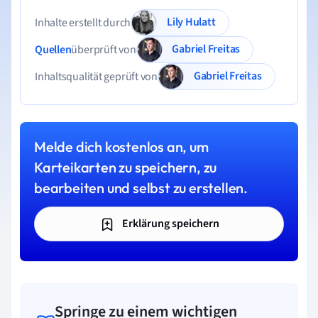
Lily Hulatt
Inhalte erstellt durch
Gabriel Freitas
Quellen
überprüft von
Gabriel Freitas
Inhaltsqualität geprüft von
Melde dich kostenlos an, um
Karteikarten zu speichern, zu
bearbeiten und selbst zu erstellen.
Erklärung speichern
Springe zu einem wichtigen