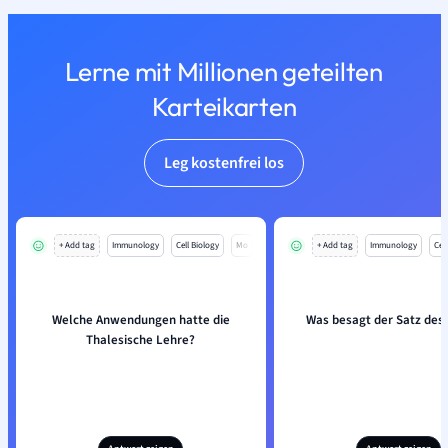
Lerne mit Millionen geteilten
Karteikarten
Leg kostenfrei los
+ Add tag
Immunology
Cell Biology
Mo
+ Add tag
Immunology
Cell
Welche Anwendungen hatte die
Was besagt der Satz des
Thalesische Lehre?