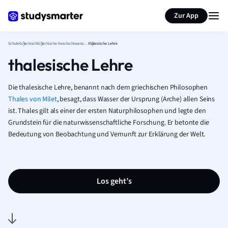
Karteikarten erstellen
Seite zusammenfassen
Zur App
Schule
Griechisch
Griechische Geschichtswissenschaft
thalesische Lehre
thalesische Lehre
Die thalesische Lehre, benannt nach dem griechischen Philosophen
Thales von Milet
, besagt, dass Wasser der Ursprung (Arche) allen Seins
ist. Thales gilt als einer der ersten Naturphilosophen und legte den
Grundstein für die naturwissenschaftliche Forschung. Er betonte die
Bedeutung von Beobachtung und Vernunft zur Erklärung der Welt.
Los geht’s