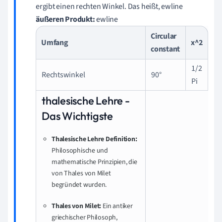
ergibt einen rechten Winkel. Das heißt, ewline
äußeren Produkt:
ewline
Circular
Umfang
x^2
constant
1/2
Rechtswinkel
90°
Pi
thalesische Lehre -
Das Wichtigste
Thalesische Lehre Definition:
Philosophische und
mathematische Prinzipien, die
von Thales von Milet
begründet wurden.
Thales von Milet:
Ein antiker
griechischer Philosoph,