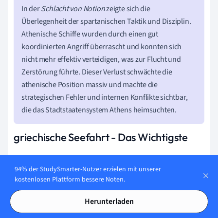
In der
Schlacht von Notion
zeigte sich die
Überlegenheit der spartanischen Taktik und Disziplin.
Athenische Schiffe wurden durch einen gut
koordinierten Angriff überrascht und konnten sich
nicht mehr effektiv verteidigen, was zur Flucht und
Zerstörung führte. Dieser Verlust schwächte die
athenische Position massiv und machte die
strategischen Fehler und internen Konflikte sichtbar,
die das Stadtstaatensystem Athens heimsuchten.
griechische Seefahrt - Das Wichtigste
Die
griechische Seefahrt
umfasst die Navigation und den
94% der StudySmarter-Nutzer erzielen mit unserer
Handel der alten Griechen auf dem Meer, wichtig für
kostenlosen Plattform bessere Noten.
kommerzielle und militärische Unternehmungen.
Wichtige Schiffstypen der
altgriechischen Schifffahrt
Herunterladen
waren die Triremen (Kriegsschiffe) und Handelsschiffe.