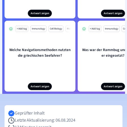
Antwort zeigen
Antwort zeigen
+ Add tag
Immunology
Cell Biology
Mo
+ Add tag
Immunology
Cell
Welche Navigationsmethoden nutzten
Was war der Rammbug und 
die griechischen Seefahrer?
er eingesetzt?
Antwort zeigen
Antwort zeigen
Geprüfter Inhalt
Letzte Aktualisierung: 06.08.2024