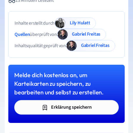
13 Minuten Lesezeit
Lily Hulatt
Inhalte erstellt durch
Gabriel Freitas
Quellen
überprüft von
Gabriel Freitas
Inhaltsqualität geprüft von
Melde dich kostenlos an, um
Karteikarten zu speichern, zu
bearbeiten und selbst zu erstellen.
Erklärung speichern