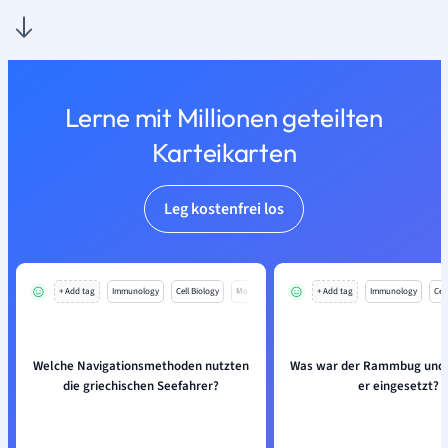
Lerne mit Millionen geteilten
Karteikarten
Leg kostenfrei los
+ Add tag
Immunology
Cell Biology
Mo
+ Add tag
Immunology
Cell
Welche Navigationsmethoden nutzten
Was war der Rammbug und 
die griechischen Seefahrer?
er eingesetzt?