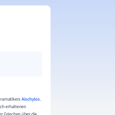
 Dramatikers
Aischylos
.
och erhaltenen
er Griechen über die