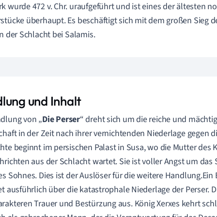
k wurde 472 v. Chr. uraufgeführt und ist eines der ältesten n
stücke überhaupt. Es beschäftigt sich mit dem großen Sieg d
in der Schlacht bei Salamis.
lung und Inhalt
dlung von „
Die Perser
“ dreht sich um die reiche und mächti
chaft in der Zeit nach ihrer vernichtenden Niederlage gegen di
hte beginnt im persischen Palast in Susa, wo die Mutter des K
hrichten aus der Schlacht wartet. Sie ist voller Angst um das 
es Sohnes. Dies ist der Auslöser für die weitere Handlung.E
et ausführlich über die katastrophale Niederlage der Perser. D
rakteren Trauer und Bestürzung aus. König Xerxes kehrt schl