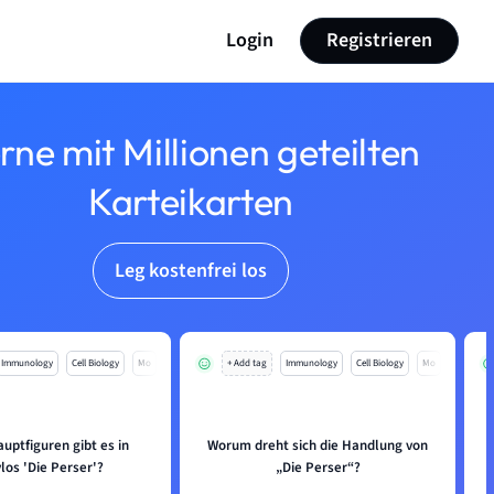
Login
Registrieren
rne mit Millionen geteilten
Karteikarten
Leg kostenfrei los
Immunology
Cell Biology
Mo
+ Add tag
Immunology
Cell Biology
Mo
uptfiguren gibt es in
Worum dreht sich die Handlung von
los 'Die Perser'?
„Die Perser“?