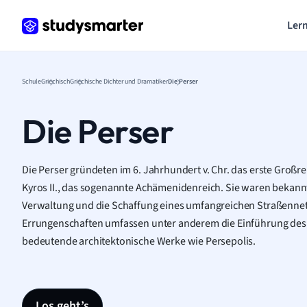
Lern
Schule
Griechisch
Griechische Dichter und Dramatiker
Die Perser
Die Perser
Die Perser gründeten im 6. Jahrhundert v. Chr. das erste Großr
Kyros II., das sogenannte Achämenidenreich. Sie waren bekannt f
Verwaltung und die Schaffung eines umfangreichen Straßennetz
Errungenschaften umfassen unter anderem die Einführung des
bedeutende architektonische Werke wie Persepolis.
Los geht’s