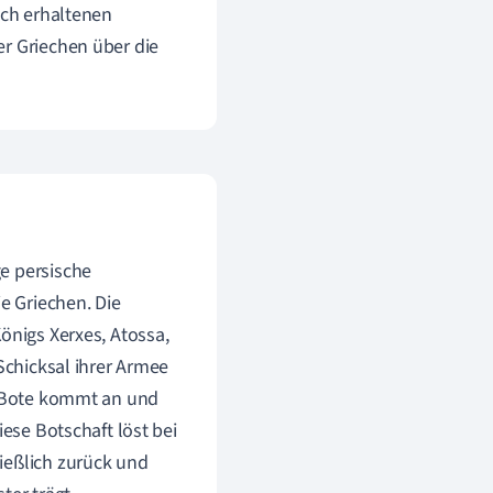
och erhaltenen
er Griechen über die
ge persische
e Griechen. Die
önigs Xerxes, Atossa,
Schicksal ihrer Armee
in Bote kommt an und
iese Botschaft löst bei
ießlich zurück und