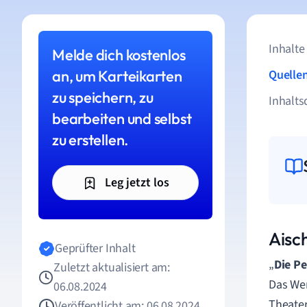
Inhalte
Melde dich kostenlos
an, um Karteikarten
Quelle
zu speichern, zu
Inhalts
bearbeiten und selbst
zu erstellen.
Leg jetzt los
Aisc
Geprüfter Inhalt
„
Die Pe
Zuletzt aktualisiert am:
Das Wer
06.08.2024
Theater
Veröffentlicht am: 06.08.2024