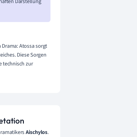
haften Darstellung
Im Drama: Atossa sorgt
Reiches. Diese Sorgen
e technisch zur
retation
 Dramatikers
Aischylos
.