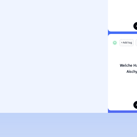
+ Add tag
Welche Ha
Aischy