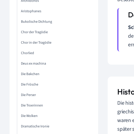
Archilochos
Aristophanes
Bukolische Dichtung
Sc
Chor der Tragödie
de
Chor in der Tragödie
er
Chorlied
Deus ex machina
Die Bakchen
Die Frösche
Hist
Die Perser
Die his
Die Troerinnen
griechi
Die Wolken
waren e
Dramatische Ironie
später 