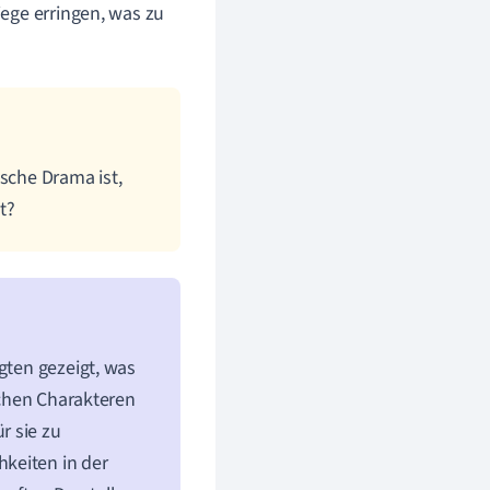
ege erringen, was zu
ische Drama ist,
t?
gten gezeigt, was
schen Charakteren
r sie zu
keiten in der