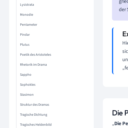
grie
Lysistrata
der 
Monodie
Pentameter
Pindar
Hi
Plutus
si
Poetik des Aristoteles
un
Rhetorik im Drama
„f
Sappho
Sophokles
Stasimon
Struktur des Dramas
Die 
Tragische Dichtung
„
Die Pe
Tragisches Heldenbild