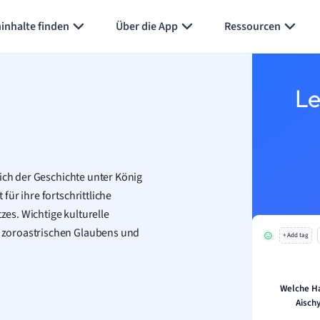
Karteikarten erstellen
Seite zusammenfassen
inhalte finden
Über die App
Ressourcen
Le
eich der Geschichte unter König
ür ihre fortschrittliche
es. Wichtige kulturelle
 zoroastrischen Glaubens und
+ Add tag
Welche Ha
Aischy