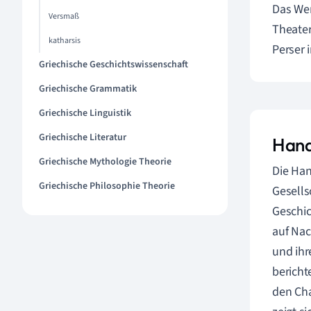
Das Wer
Versmaß
Theater
katharsis
Perser 
Griechische Geschichtswissenschaft
Griechische Grammatik
Griechische Linguistik
Griechische Literatur
Hand
Griechische Mythologie Theorie
Die Han
Griechische Philosophie Theorie
Gesells
Geschic
auf Nac
und ihr
bericht
den Cha