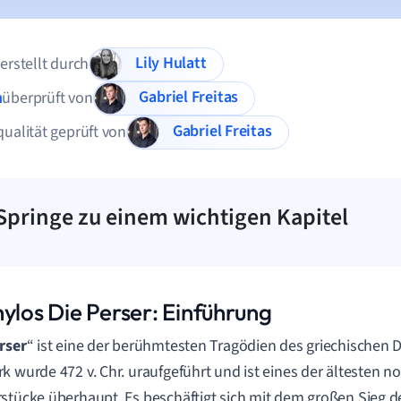
Lily Hulatt
 erstellt durch
Gabriel Freitas
n
überprüft von
Gabriel Freitas
qualität geprüft von
Springe zu einem wichtigen Kapitel
hylos Die Perser: Einführung
rser
“ ist eine der berühmtesten Tragödien des griechischen
k wurde 472 v. Chr. uraufgeführt und ist eines der ältesten n
stücke überhaupt. Es beschäftigt sich mit dem großen Sieg d