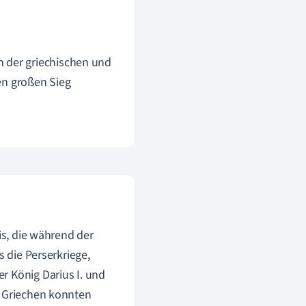
 der griechischen und
nen großen Sieg
is, die während der
s die Perserkriege,
r König Darius I. und
e Griechen konnten