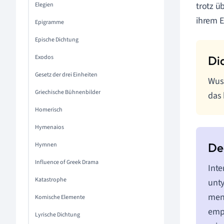
trotz ü
Elegien
ihrem E
Epigramme
Epische Dichtung
Exodos
Gesetz der drei Einheiten
Wuss
Griechische Bühnenbilder
das 
Homerisch
Hymenaios
Hymnen
Influence of Greek Drama
Inte
Katastrophe
unty
mens
Komische Elemente
empf
Lyrische Dichtung