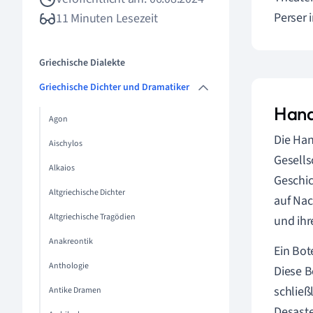
Perser 
11 Minuten Lesezeit
Griechische Dialekte
Griechische Dichter und Dramatiker
Hand
Agon
Die Han
Aischylos
Gesells
Alkaios
Geschic
Altgriechische Dichter
auf Nac
Altgriechische Tragödien
und ihr
Anakreontik
Ein Bot
Anthologie
Diese B
schließ
Antike Dramen
Desaste