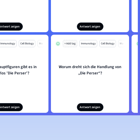
Antwort zeigen
Antwort zeigen
Immunology
Cell Biology
Mo
+ Add tag
Immunology
Cell Biology
Mo
uptfiguren gibt es in
Worum dreht sich die Handlung von
los 'Die Perser'?
„Die Perser“?
Antwort zeigen
Antwort zeigen