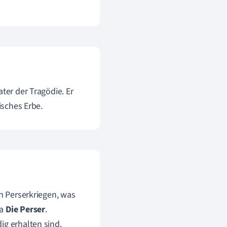
ter der Tragödie. Er
isches Erbe.
en Perserkriegen, was
ma
Die Perser
.
ig erhalten sind.