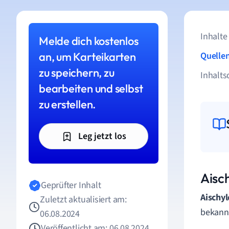
Inhalte
Melde dich kostenlos
an, um Karteikarten
Quelle
zu speichern, zu
Inhalts
bearbeiten und selbst
zu erstellen.
Leg jetzt los
Aisch
Geprüfter Inhalt
Aischyl
Zuletzt aktualisiert am:
bekannt
06.08.2024
Veröffentlicht am: 06.08.2024