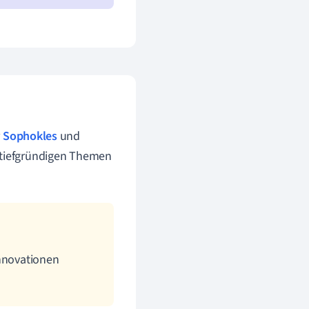
r
Sophokles
und
e tiefgründigen Themen
Innovationen