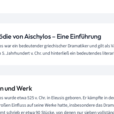
ödie von Aischylos – Eine Einführung
os war ein bedeutender griechischer Dramatiker und gilt als Va
m 5. Jahrhundert v. Chr. und hinterließ ein bedeutendes literar
n und Werk
os wurde etwa 525 v. Chr. in Eleusis geboren. Er kämpfte in d
roßen Einfluss auf seine Werke hatte, insbesondere das Dra
mt schrieb er etwa 90 Stücke, von denen nur sieben vollständ