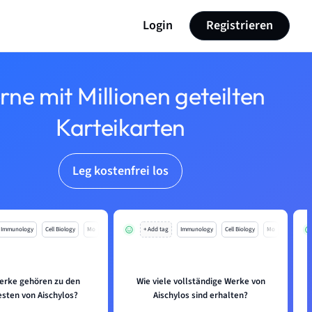
Login
Registrieren
rne mit Millionen geteilten
Karteikarten
Leg kostenfrei los
Immunology
Cell Biology
Mo
+ Add tag
Immunology
Cell Biology
Mo
erke gehören zu den
Wie viele vollständige Werke von
sten von Aischylos?
Aischylos sind erhalten?