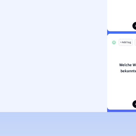
+ Add tag
Welche W
bekannte