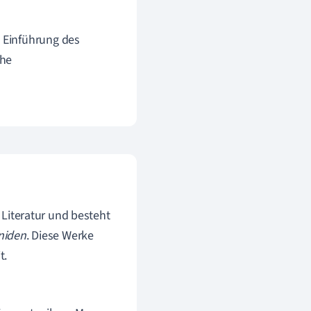
e Einführung des
che
n Literatur und besteht
niden
. Diese Werke
t.