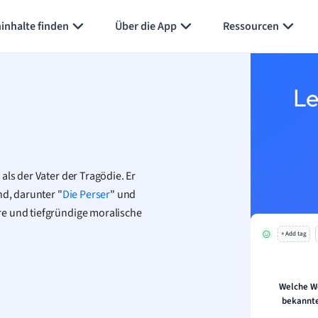
Karteikarten erstellen
Seite zusammenfassen
inhalte finden
Über die App
Ressourcen
Le
als der Vater der Tragödie. Er
nd, darunter "
Die Perser
" und
re und tiefgründige moralische
+ Add tag
Welche W
bekannte