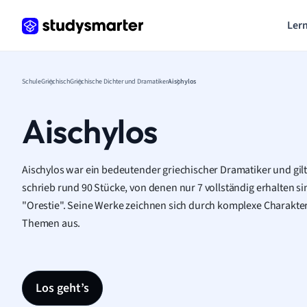
Lern
Schule
Griechisch
Griechische Dichter und Dramatiker
Aischylos
Aischylos
Aischylos war ein bedeutender griechischer Dramatiker und gilt 
schrieb rund 90 Stücke, von denen nur 7 vollständig erhalten si
"Orestie". Seine Werke zeichnen sich durch komplexe Charakte
Themen aus.
Los geht’s