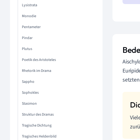
Lysistrata
Monodie
Pentameter
Pindar
Bede
Plutus
Poetik des Aristoteles
Aischyl
Euripid
Rhetorik im Drama
setzten
Sappho
Sophokles
Stasimon
Struktur des Dramas
Viel
Tragische Dichtung
zurü
Tragisches Heldenbild