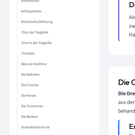
Archilochos
Aristophanes
Ai
Bukolische Dichtung
zw
Chor der Tragödie
Ha
Chor in der Tragödie
Chorlied
Deus ex machina
Die Bakchen
Die 
Die Frösche
Die Ore
Die Perser
aus de
Die Troerinnen
behande
Die Wolken
Dramatische Ironie