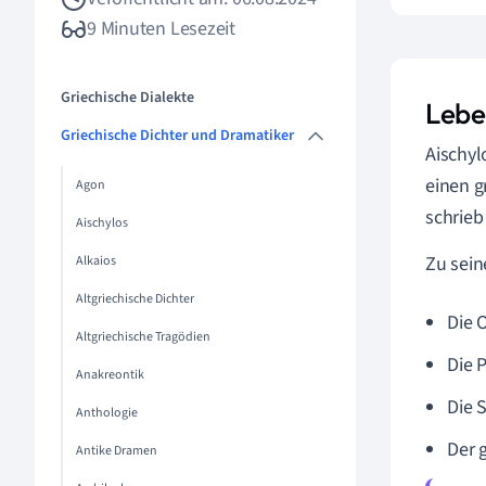
9 Minuten Lesezeit
Griechische Dialekte
Lebe
Griechische Dichter und Dramatiker
Aischyl
einen g
Agon
schrieb
Aischylos
Zu sein
Alkaios
Altgriechische Dichter
Die 
Altgriechische Tragödien
Die 
Anakreontik
Die 
Anthologie
Der 
Antike Dramen