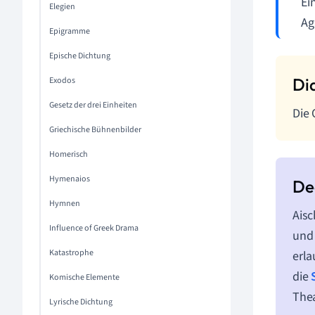
Ei
Elegien
Ag
Epigramme
Epische Dichtung
Exodos
Gesetz der drei Einheiten
Die 
Griechische Bühnenbilder
Homerisch
Hymenaios
Hymnen
Aisc
Influence of Greek Drama
und 
Katastrophe
erla
die
Komische Elemente
Thea
Lyrische Dichtung