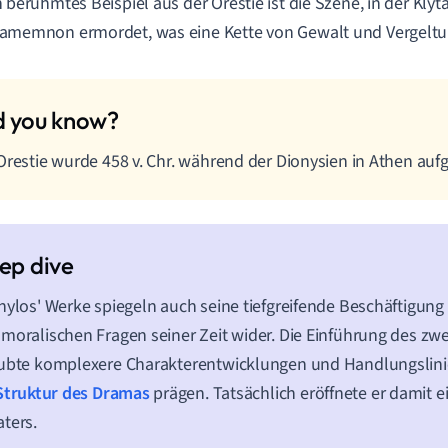
n berühmtes Beispiel aus der Orestie ist die Szene, in der Kl
amemnon ermordet, was eine Kette von Gewalt und Vergeltu
Orestie wurde 458 v. Chr. während der Dionysien in Athen aufg
hylos' Werke spiegeln auch seine tiefgreifende Beschäftigung 
moralischen Fragen seiner Zeit wider. Die Einführung des zw
ubte komplexere Charakterentwicklungen und Handlungslinie
Struktur des Dramas
prägen. Tatsächlich eröffnete er damit e
ters.