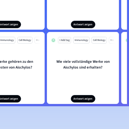
Antwort zeigen
Antwort zeigen
Immunology
Cell Biology
Mo
+ Add tag
Immunology
Cell Biology
Mo
erke gehören zu den
Wie viele vollständige Werke von
sten von Aischylos?
Aischylos sind erhalten?
Antwort zeigen
Antwort zeigen