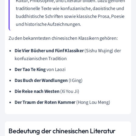
Kultur, Philosophie, und Literatur bilden. Dazu gehören
traditionelle Texte wie konfuzianische, daoistische und
buddhistische Schriften sowie klassische Prosa, Poesie
und historische Aufzeichnungen.
Zu den bekanntesten chinesischen Klassikern gehören:
Die Vier Bücher und Fünf Klassiker
(Sishu Wujing) der
konfuzianischen Tradition
Der Tao Te King
von Laozi
Das Buch der Wandlungen
(I Ging)
Die Reise nach Westen
(Xi You Ji)
Der Traum der Roten Kammer
(Hong Lou Meng)
Bedeutung der chinesischen Literatur