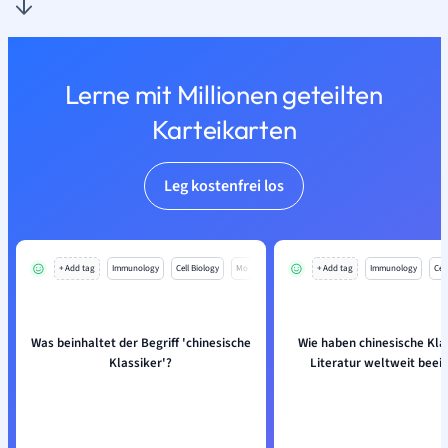
Lerne mit Millionen geteilten
Karteikarten
Leg kostenfrei los
+ Add tag
Immunology
Cell Biology
Mo
+ Add tag
Immunology
Cell
Was beinhaltet der Begriff 'chinesische
Wie haben chinesische Klas
Klassiker'?
Literatur weltweit beein