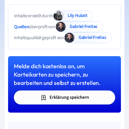
Lily Hulatt
Inhalte erstellt durch
Gabriel Freitas
Quellen
überprüft von
Gabriel Freitas
Inhaltsqualität geprüft von
Melde dich kostenlos an, um
Karteikarten zu speichern, zu
bearbeiten und selbst zu erstellen.
Erklärung speichern