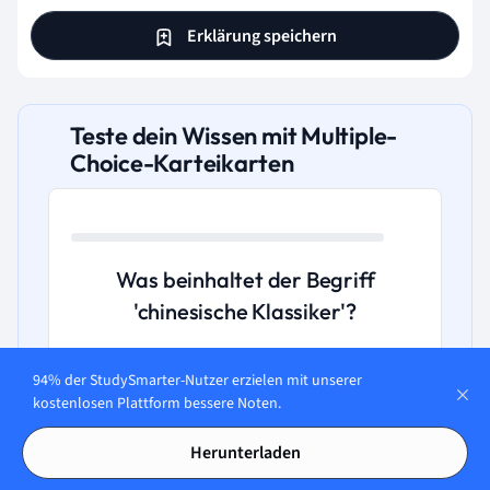
Erklärung speichern
Teste dein Wissen mit Multiple-
Choice-Karteikarten
Was beinhaltet der Begriff
'chinesische Klassiker'?
A. Aktuelle politische Reden und Essays
94% der StudySmarter-Nutzer erzielen mit unserer
kostenlosen Plattform bessere Noten.
B. Bedeutende literarische Werke in
Herunterladen
Philosophie und Literatur