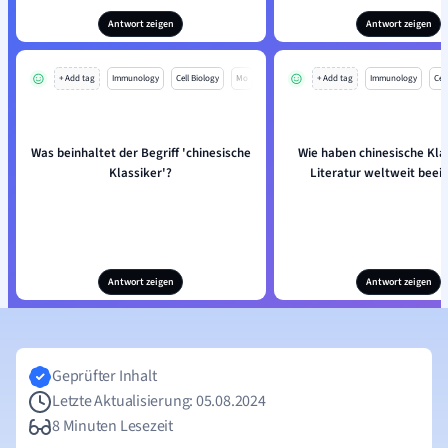
Antwort zeigen
Antwort zeigen
+ Add tag
Immunology
Cell Biology
Mo
+ Add tag
Immunology
Cell
Was beinhaltet der Begriff 'chinesische
Wie haben chinesische Klas
Klassiker'?
Literatur weltweit beein
Antwort zeigen
Antwort zeigen
Geprüfter Inhalt
Letzte Aktualisierung: 05.08.2024
8 Minuten Lesezeit