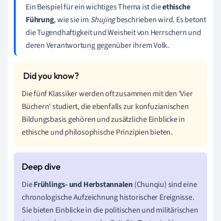
Ein Beispiel für ein wichtiges Thema ist die
ethische
Führung
, wie sie im
Shujing
beschrieben wird. Es betont
die Tugendhaftigkeit und Weisheit von Herrschern und
deren Verantwortung gegenüber ihrem Volk.
Die fünf Klassiker werden oft zusammen mit den 'Vier
Büchern' studiert, die ebenfalls zur konfuzianischen
Bildungsbasis gehören und zusätzliche Einblicke in
ethische und philosophische Prinzipien bieten.
Die
Frühlings- und Herbstannalen
(Chunqiu) sind eine
chronologische Aufzeichnung historischer Ereignisse.
Sie bieten Einblicke in die politischen und militärischen