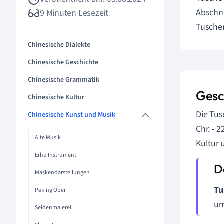
Abschni
9 Minuten Lesezeit
Tuschem
Chinesische Dialekte
Chinesische Geschichte
Chinesische Grammatik
Gesc
Chinesische Kultur
Die Tus
Chinesische Kunst und Musik
Chr. - 
Alte Musik
Kultur 
Erhu Instrument
Maskendarstellungen
Tu
Peking Oper
um
Seidenmalerei