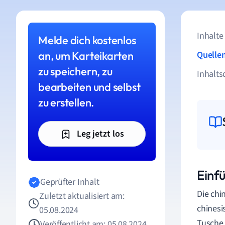
Inhalte
Melde dich kostenlos
an, um Karteikarten
Quelle
zu speichern, zu
Inhalts
bearbeiten und selbst
zu erstellen.
Leg jetzt los
Einf
Geprüfter Inhalt
Die chi
Zuletzt aktualisiert am:
chinesi
05.08.2024
Tusche 
Veröffentlicht am: 05.08.2024