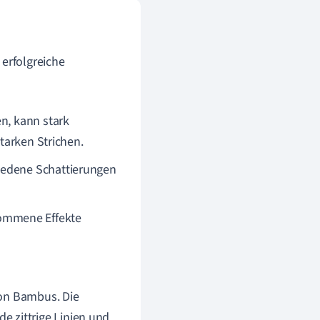
 erfolgreiche
en, kann stark
starken Strichen.
iedene Schattierungen
ommene Effekte
 von Bambus. Die
 zittrige Linien und