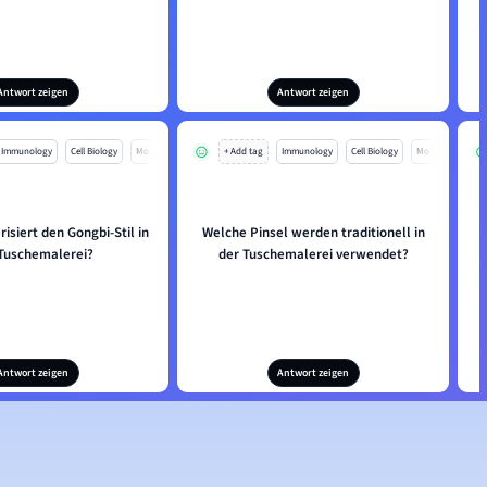
Antwort zeigen
Antwort zeigen
Immunology
Cell Biology
Mo
+ Add tag
Immunology
Cell Biology
Mo
isiert den Gongbi-Stil in
Welche Pinsel werden traditionell in
Tuschemalerei?
der Tuschemalerei verwendet?
Antwort zeigen
Antwort zeigen