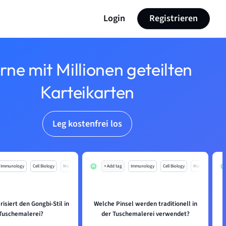
Login
Registrieren
rne mit Millionen geteilten
Karteikarten
Leg kostenfrei los
Immunology
Cell Biology
Mo
+ Add tag
Immunology
Cell Biology
Mo
isiert den Gongbi-Stil in
Welche Pinsel werden traditionell in
Tuschemalerei?
der Tuschemalerei verwendet?