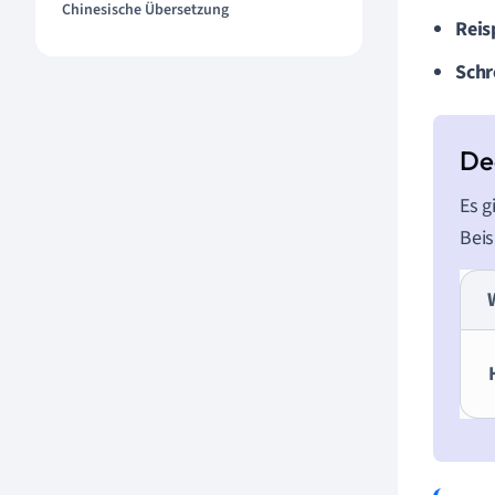
Chinesische Übersetzung
Reis
Schr
Es g
Beis