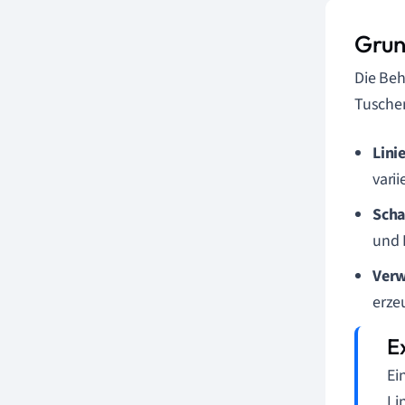
Grun
Die Beh
Tuschem
Lini
varii
Scha
und 
Verw
erze
Ei
Li