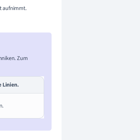
ut aufnimmt.
chniken. Zum
 Linien.
n.