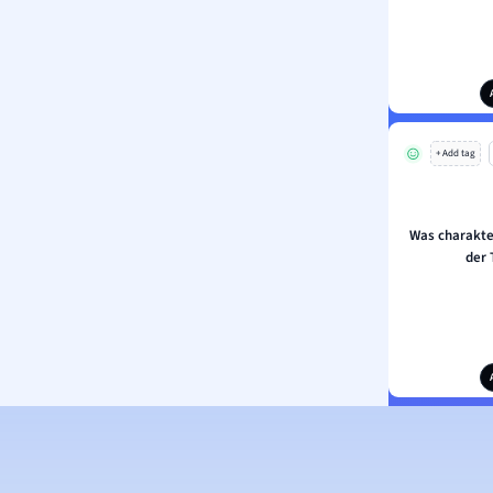
+ Add tag
Was charakter
der 