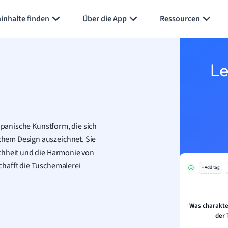
Karteikarten erstellen
Seite zusammenfassen
inhalte finden
Über die App
Ressourcen
Le
japanische Kunstform, die sich
hem Design auszeichnet. Sie
achheit und die Harmonie von
chafft die Tuschemalerei
+ Add tag
Was charakter
der 