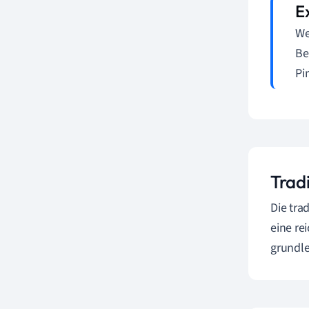
We
Be
Pi
Trad
Die tra
eine re
grundle