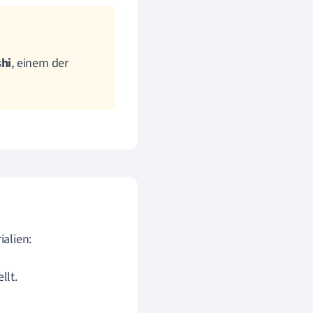
shi
, einem der
alien:
llt.