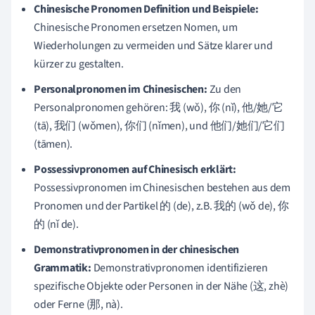
Chinesische Pronomen Definition und Beispiele:
Chinesische Pronomen ersetzen Nomen, um
Wiederholungen zu vermeiden und Sätze klarer und
kürzer zu gestalten.
Personalpronomen im Chinesischen:
Zu den
Personalpronomen gehören: 我 (wǒ), 你 (nǐ), 他/她/它
(tā), 我们 (wǒmen), 你们 (nǐmen), und 他们/她们/它们
(tāmen).
Possessivpronomen auf Chinesisch erklärt:
Possessivpronomen im Chinesischen bestehen aus dem
Pronomen und der Partikel 的 (de), z.B. 我的 (wǒ de), 你
的 (nǐ de).
Demonstrativpronomen in der chinesischen
Grammatik:
Demonstrativpronomen identifizieren
spezifische Objekte oder Personen in der Nähe (这, zhè)
oder Ferne (那, nà).