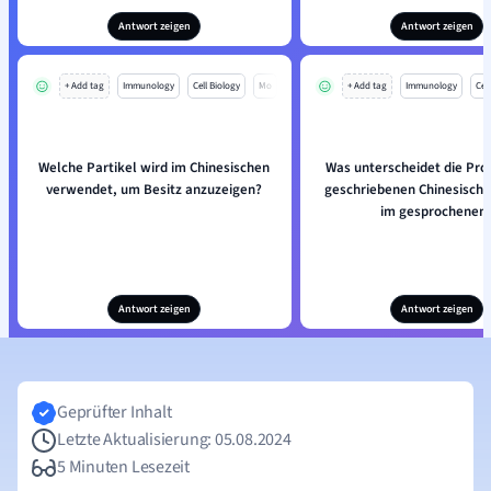
Antwort zeigen
Antwort zeigen
+ Add tag
Immunology
Cell Biology
Mo
+ Add tag
Immunology
Cell
Welche Partikel wird im Chinesischen
Was unterscheidet die Pr
verwendet, um Besitz anzuzeigen?
geschriebenen Chinesisch 
im gesprochenen
Antwort zeigen
Antwort zeigen
Geprüfter Inhalt
Letzte Aktualisierung: 05.08.2024
5 Minuten Lesezeit