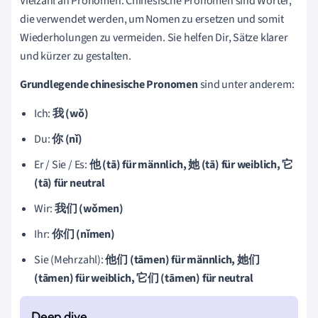
Vielzahl an Pronomen. Chinesische Pronomen sind Wörter,
die verwendet werden, um Nomen zu ersetzen und somit
Wiederholungen zu vermeiden. Sie helfen Dir, Sätze klarer
und kürzer zu gestalten.
Grundlegende chinesische Pronomen
sind unter anderem:
Ich:
我 (wǒ)
Du:
你 (nǐ)
Er / Sie / Es:
他 (tā) für männlich, 她 (tā) für weiblich, 它
(tā) für neutral
Wir:
我们 (wǒmen)
Ihr:
你们 (nǐmen)
Sie (Mehrzahl):
他们 (tāmen) für männlich, 她们
(tāmen) für weiblich, 它们 (tāmen) für neutral