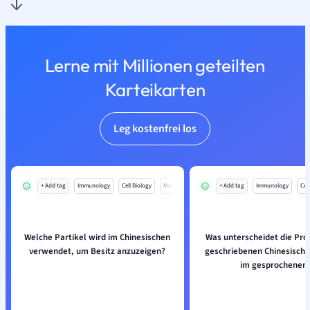
Lerne mit Millionen geteilten
Karteikarten
Leg kostenfrei los
+ Add tag
Immunology
Cell Biology
Mo
+ Add tag
Immunology
Cell
Welche Partikel wird im Chinesischen
Was unterscheidet die Pr
verwendet, um Besitz anzuzeigen?
geschriebenen Chinesisch 
im gesprochenen