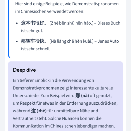
Hier sind einige Beispiele, wie Demonstrativpronomen
im Chinesischen verwendet werden:
这本书很好。
(Zhè běn shū hěn hǎo.) – Dieses Buch
ist sehr gut.
那辆车很快。
(Nà liàng chē hěn kuài.) – Jenes Auto
ist sehr schnell.
Ein tieferer Einblick in die Verwendung von
Demonstrativpronomen zeigt interessante kulturelle
Unterschiede. Zum Beispiel wird
那 (nà)
oft genutzt,
um Respekt für etwas in der Entfernung auszudrücken,
während
这 (zhè)
für unmittelbare Nähe und
Vertrautheit steht. Solche Nuancen können die
Kommunikation im Chinesischen lebendiger machen.