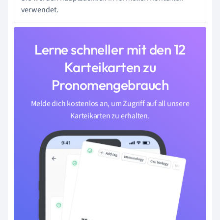
verwendet.
Lerne schneller mit den 12
Karteikarten zu
Pronomengebrauch
Melde dich kostenlos an, um Zugriff auf all unsere
Karteikarten zu erhalten.