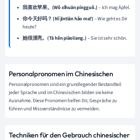
我喜欢苹果。(Wǒ xǐhuān píngguǒ.)
– Ich mag Äpfel.
你今天好吗？ (Nǐ jīntiān hǎo ma?)
– Wie geht es Dir
heute?
她很漂亮。(Tā hěn piàoliang.)
– Sie ist sehr schön.
Personalpronomen im Chinesischen
Personalpronomen sind ein grundlegender Bestandteil
jeder Sprache und im Chinesischen bilden sie keine
Ausnahme. Diese Pronomen helfen Dir, Gespräche zu
führen und Missverständnisse zu vermeiden.
Techniken für den Gebrauch chinesischer