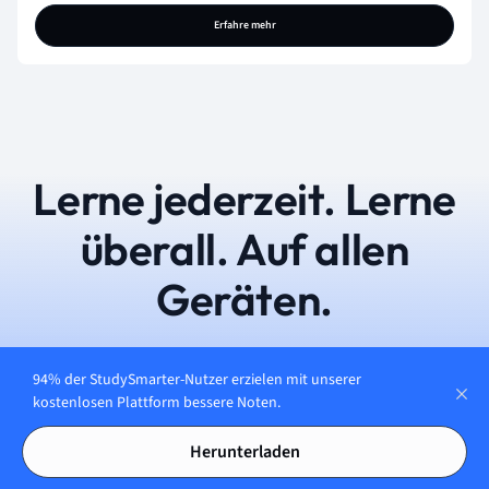
Erfahre mehr
Lerne jederzeit. Lerne
überall. Auf allen
Geräten.
94% der StudySmarter-Nutzer erzielen mit unserer
Kostenfrei loslegen
kostenlosen Plattform bessere Noten.
Herunterladen