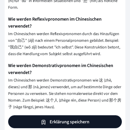
(nǐ) für "du" in informellen Situationen und "您" (nín) als höfliche
Form.
Wie werden Reflexivpronomen im Chinesischen
verwendet?
Im Chinesischen werden Reflexivpronomen durch das Hinzufügen
von "自己" (zìjǐ) nach einem Personalpronomen gebildet. Beispiel:
"我自己" (wǒ zìjǐ) bedeutet "ich selbst". Diese Konstruktion betont,
dass die Handlung vom Subjekt selbst ausgeführt wird.
Wie werden Demonstrativpronomen im Chinesischen
verwendet?
Im Chinesischen werden Demonstrativpronomen wie 这 (zhè,
dieses) und 那 (nà, jenes) verwendet, um auf bestimmte Dinge oder
Personen zu verweisen. Sie stehen normalerweise direkt vor dem
Nomen. Zum Beispiel: 这个人 (zhège rén, diese Person) und 那个房
子 (nàge fángzi, jenes Haus).
Erklärung speichern