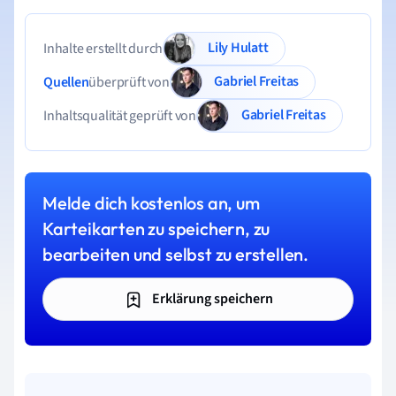
Lily Hulatt
Inhalte erstellt durch
Gabriel Freitas
Quellen
überprüft von
Gabriel Freitas
Inhaltsqualität geprüft von
Melde dich kostenlos an, um
Karteikarten zu speichern, zu
bearbeiten und selbst zu erstellen.
Erklärung speichern