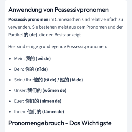
Anwendung von Possessivpronomen
Possessivpronomen
im Chinesischen sind relativ einfach zu
verwenden. Sie bestehen meist aus dem Pronomen und der
Partikel
的 (de)
, die den Besitz anzeigt.
Hier sind einige grundlegende Possessivpronomen:
Mein:
我的 (wǒ de)
Dein:
你的 (nǐ de)
Sein / Ihr:
他的 (tā de) / 她的 (tā de)
Unser:
我们的 (wǒmen de)
Euer:
你们的 (nǐmen de)
Ihnen:
他们的 (tāmen de)
Pronomengebrauch - Das Wichtigste