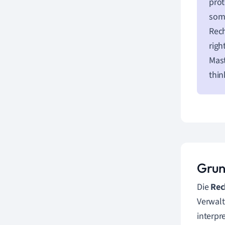
prot
some
Rech
righ
Mast
thin
Grun
Die
Rec
Verwalt
interpr