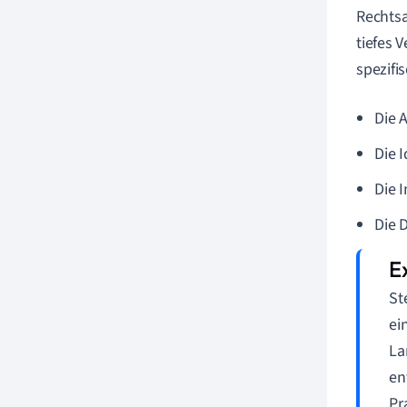
Rechtsa
tiefes 
spezifi
Die 
Die 
Die 
Die 
St
ei
La
en
Pr