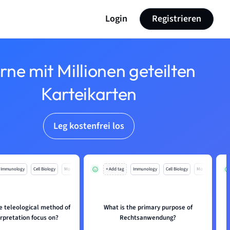
Login
Registrieren
rne mit Millionen geteilten
Karteikarten
Leg kostenfrei los
Immunology
Cell Biology
Mo
+ Add tag
Immunology
Cell Biology
Mo
e teleological method of
What is the primary purpose of
erpretation focus on?
Rechtsanwendung?