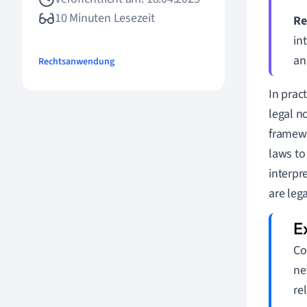
10 Minuten Lesezeit
Re
in
an
Rechtsanwendung
In prac
legal n
framewo
laws to
interpr
are leg
Co
ne
re