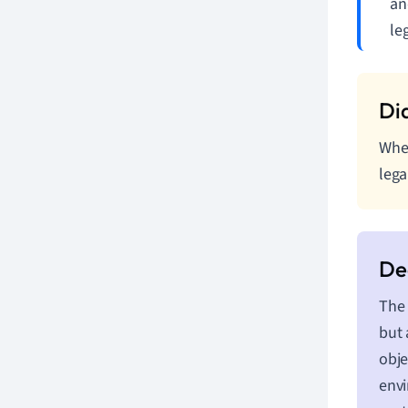
an
leg
When
lega
The 
but 
obje
envi