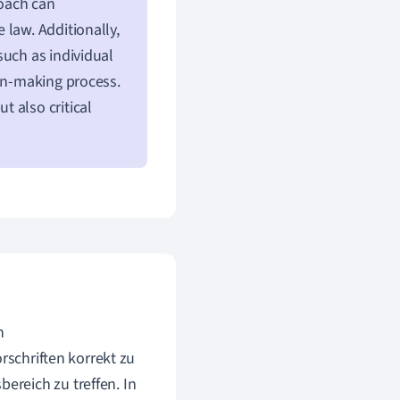
roach can
 law. Additionally,
such as individual
ion-making process.
 also critical
n
rschriften korrekt zu
reich zu treffen. In