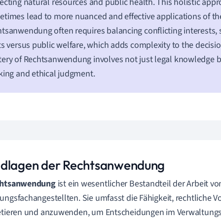
ecting natural resources and public health. This holistic app
times lead to more nuanced and effective applications of the
tsanwendung often requires balancing conflicting interests, 
ts versus public welfare, which adds complexity to the decis
ery of Rechtsanwendung involves not just legal knowledge but
king and ethical judgment.
dlagen der Rechtsanwendung
htsanwendung
ist ein wesentlicher Bestandteil der Arbeit vo
ungsfachangestellten. Sie umfasst die Fähigkeit, rechtliche Vo
etieren und anzuwenden, um Entscheidungen im Verwaltungsbe