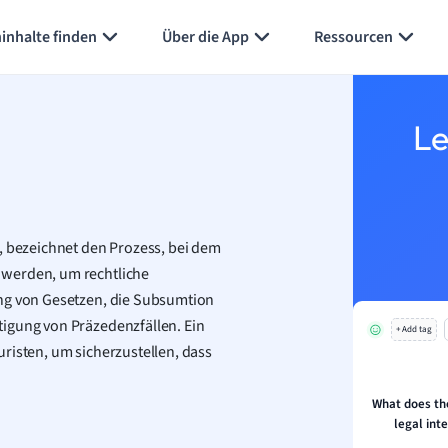
inhalte finden
Über die App
Ressourcen
Le
bezeichnet den Prozess, bei dem
 werden, um rechtliche
ung von Gesetzen, die Subsumtion
igung von Präzedenzfällen. Ein
+ Add tag
risten, um sicherzustellen, dass
What does th
legal int