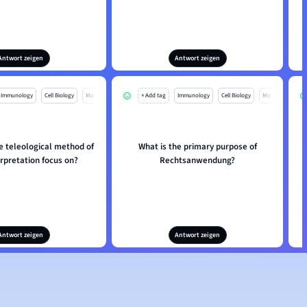
Antwort zeigen
Antwort zeigen
Immunology
Cell Biology
Mo
+ Add tag
Immunology
Cell Biology
Mo
e teleological method of
What is the primary purpose of
erpretation focus on?
Rechtsanwendung?
Antwort zeigen
Antwort zeigen