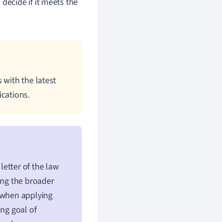
decide if it meets the
 with the latest
ications.
etter of the law
ing the broader
, when applying
ing goal of