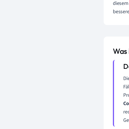
diesem 
bessere
Was 
Di
Fä
Pr
Co
re
Ge