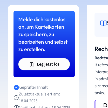
Melde dich kostenlos
an, um Karteikarten
zu speichern, zu
bearbeiten und selbst
Rech
zu erstellen.
Recht
Leg jetzt los
It refer
interpr
in admi
a caree
Geprüfter Inhalt
tasks.
Zuletzt aktualisiert am:
18.04.2025
Veröffentlicht am: 18.04.2025