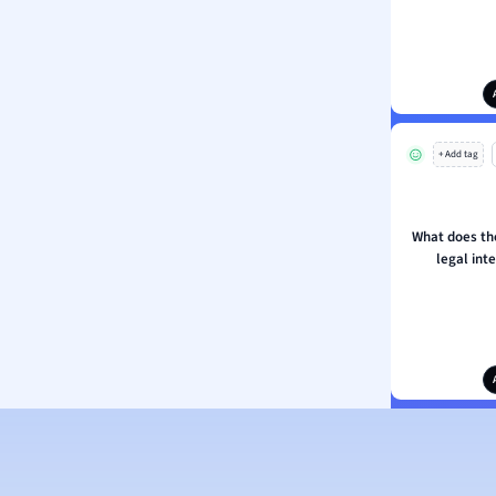
+ Add tag
What does th
legal int