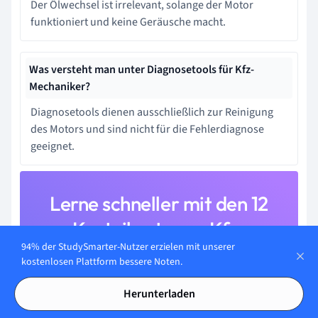
Der Ölwechsel ist irrelevant, solange der Motor
funktioniert und keine Geräusche macht.
Was versteht man unter Diagnosetools für Kfz-
Mechaniker?
Diagnosetools dienen ausschließlich zur Reinigung
des Motors und sind nicht für die Fehlerdiagnose
geeignet.
Lerne schneller mit den 12
Karteikarten zu Kfz-
94% der StudySmarter-Nutzer erzielen mit unserer
Mechanikerwissen
kostenlosen Plattform bessere Noten.
Melde dich kostenlos an, um Zugriff auf all unsere
Herunterladen
Karteikarten zu erhalten.