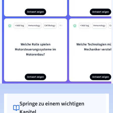
Antwort zeigen
Antwort zeigen
+ Add tag
Immunology
Cell Biology
Mo
+ Add tag
Immunology
Cell
Welche Rolle spielen
Welche Technologien müs
Motorsteuerungssysteme im
Mechaniker versteh
Motorenbau?
Antwort zeigen
Antwort zeigen
Springe zu einem wichtigen
Kapitel