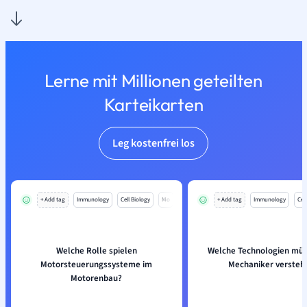
Lerne mit Millionen geteilten
Karteikarten
Leg kostenfrei los
+ Add tag
Immunology
Cell Biology
Mo
+ Add tag
Immunology
Cell
Welche Rolle spielen
Welche Technologien müs
Motorsteuerungssysteme im
Mechaniker versteh
Motorenbau?