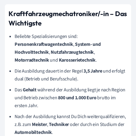
Kraftfahrzeugmechatroniker/-in – Das
Wichtigste
Beliebte Spezialisierungen sind:
Personenkraftwagentechnik
,
System- und
Hochvolttechnik
,
Nutzfahrzeugtechnik
,
Motorradtechnik
und
Karosserietechnik
.
Die Ausbildung dauert in der Regel
3,5 Jahre
und erfolgt
dual (Betrieb und Berufsschule).
Das
Gehalt
während der Ausbildung liegt je nach Region
und Betrieb zwischen
800 und 1.000 Euro
brutto im
ersten Jahr.
Nach der Ausbildung kannst Du Dich weiterqualifizieren,
z.B. zum
Meister
,
Techniker
oder durch ein Studium der
Automobiltechnik
.