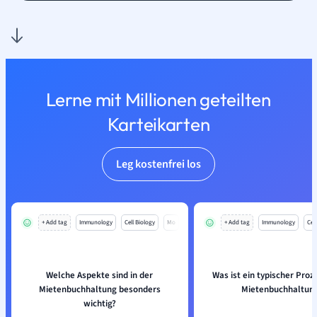
Lerne mit Millionen geteilten
Karteikarten
Leg kostenfrei los
+ Add tag
Immunology
Cell Biology
Mo
+ Add tag
Immunology
Cell
Welche Aspekte sind in der
Was ist ein typischer Proze
Mietenbuchhaltung besonders
Mietenbuchhaltun
wichtig?