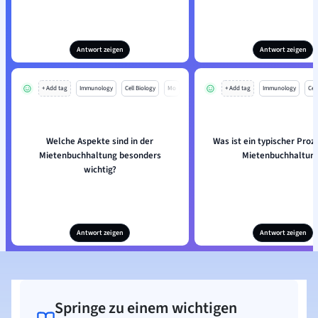
Antwort zeigen
Antwort zeigen
+ Add tag
Immunology
Cell Biology
Mo
+ Add tag
Immunology
Cell
Welche Aspekte sind in der
Was ist ein typischer Proze
Mietenbuchhaltung besonders
Mietenbuchhaltun
wichtig?
Antwort zeigen
Antwort zeigen
Springe zu einem wichtigen