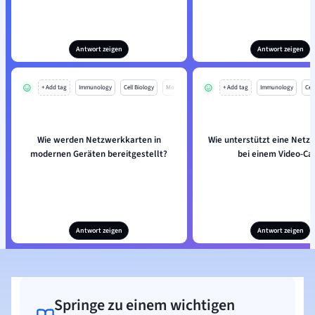
Antwort zeigen
Antwort zeigen
+ Add tag
Immunology
Cell Biology
Mo
+ Add tag
Immunology
Cell
Wie werden Netzwerkkarten in
Wie unterstützt eine Netz
modernen Geräten bereitgestellt?
bei einem Video-Cal
Antwort zeigen
Antwort zeigen
Springe zu einem wichtigen