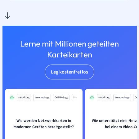
Lerne mit Millionen geteilten
Karteikarten
Leg kostenfrei los
+ Add tag
Immunology
Cell Biology
Mo
+ Add tag
Immunology
Cell
Wie werden Netzwerkkarten in
Wie unterstützt eine Netz
modernen Geräten bereitgestellt?
bei einem Video-Cal