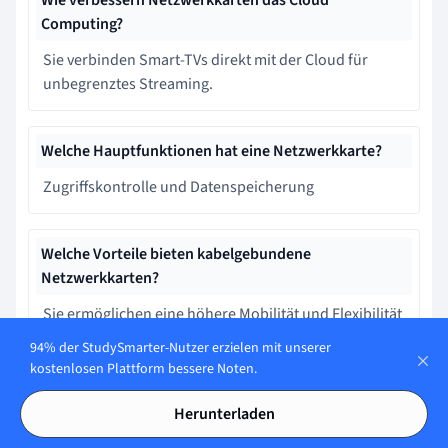
Wie verbessern Netzwerkkarten das Cloud
Computing?
Sie verbinden Smart-TVs direkt mit der Cloud für
unbegrenztes Streaming.
Welche Hauptfunktionen hat eine Netzwerkkarte?
Zugriffskontrolle und Datenspeicherung
Welche Vorteile bieten kabelgebundene
Netzwerkkarten?
Sie ermöglichen eine höhere Mobilität und Flexibilität
ohne Kabel.
94% der StudySmarter-Nutzer erzielen mit unserer
kostenlosen Plattform bessere Noten.
Lerne schneller mit den 10
Herunterladen