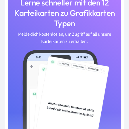
Lerne schneller mit den 12
Karteikarten zu Grafikkarten
Typen
Melde dich kostenlos an, um Zugriff auf all unsere
Karteikarten zu erhalten.