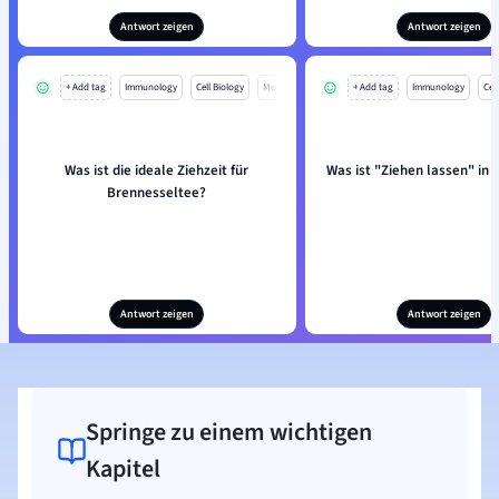
Antwort zeigen
Antwort zeigen
+ Add tag
Immunology
Cell Biology
Mo
+ Add tag
Immunology
Cell
Was ist die ideale Ziehzeit für
Was ist "Ziehen lassen" in 
Brennesseltee?
Antwort zeigen
Antwort zeigen
Springe zu einem wichtigen
Kapitel