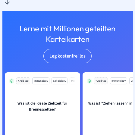
Lerne mit Millionen geteilten
Karteikarten
Leg kostenfrei los
+ Add tag
Immunology
Cell Biology
Mo
+ Add tag
Immunology
Cell
Was ist die ideale Ziehzeit für
Was ist "Ziehen lassen" in 
Brennesseltee?