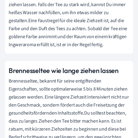
ziehen lassen. Falls der Tee zu stark wird, kannst Du immer
heißes Wasser nachfüllen, um ihn etwas milder zu
gestalten.Eine Faustregel für die ideale Ziehzeit ist, auf die
Farbe und den Duft des Tees zu achten. Sobald der Tee eine
goldene Farbe annimmt und der Raum von einem kräftigen
Ingweraroma erfüllt ist, ist er in der Regel fertig.
Brennesseltee wie lange ziehen lassen
Brennesseltee, bekannt für seine entgiftenden
Eigenschaften, sollte optimalerweise 5 bis 8 Minuten ziehen
gelassen werden. Eine längere Ziehzeit intensiviert nicht nur
den Geschmack, sondern fördert auch die Freisetzung der
gesundheitsfördernden Inhaltsstoffe.Du solltest beachten,
dass zu langes Ziehen den Tee bitter machen kann. Es ist
ratsam, mit kürzeren Ziehzeiten zu beginnen und diese bei
Bedarf schrittweise zu verlängern, um den gewünschten