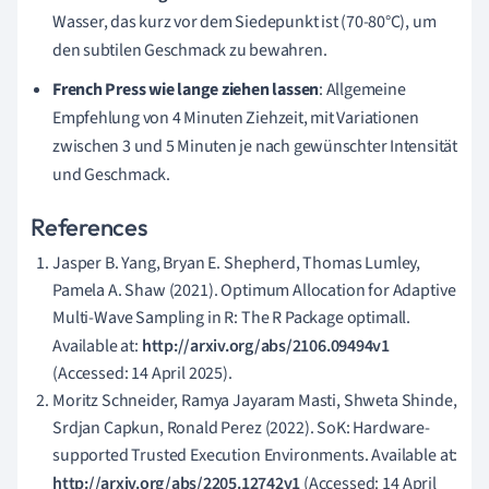
Wasser, das kurz vor dem Siedepunkt ist (70-80°C), um
den subtilen Geschmack zu bewahren.
French Press wie lange ziehen lassen
: Allgemeine
Empfehlung von 4 Minuten Ziehzeit, mit Variationen
zwischen 3 und 5 Minuten je nach gewünschter Intensität
und Geschmack.
References
Jasper B. Yang, Bryan E. Shepherd, Thomas Lumley,
Pamela A. Shaw (2021). Optimum Allocation for Adaptive
Multi-Wave Sampling in R: The R Package optimall.
Available at:
http://arxiv.org/abs/2106.09494v1
(Accessed: 14 April 2025).
Moritz Schneider, Ramya Jayaram Masti, Shweta Shinde,
Srdjan Capkun, Ronald Perez (2022). SoK: Hardware-
supported Trusted Execution Environments. Available at:
http://arxiv.org/abs/2205.12742v1
(Accessed: 14 April